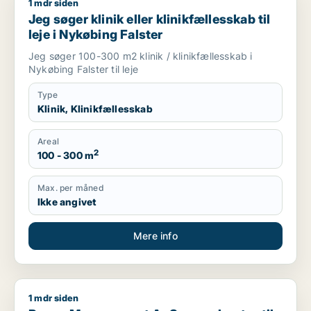
1 mdr siden
Jeg søger klinik eller klinikfællesskab til leje i Nykøbing Falst
Jeg søger klinik eller klinikfællesskab til
leje i Nykøbing Falster
Jeg søger 100-300 m2 klinik / klinikfællesskab i
Nykøbing Falster til leje
Type
Klinik, Klinikfællesskab
Areal
2
100 - 300 m
Max. per måned
Ikke angivet
Mere info
1 mdr siden
Regus Management ApS søger kontor til leje i Roskilde, Rings