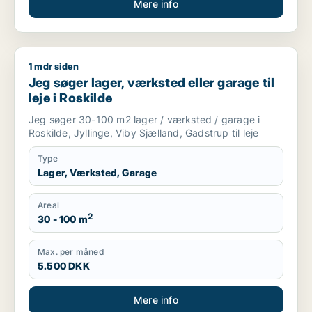
Mere info
1 mdr siden
Jeg søger lager, værksted eller garage til leje i Roskilde
Jeg søger lager, værksted eller garage til
leje i Roskilde
Jeg søger 30-100 m2 lager / værksted / garage i
Roskilde, Jyllinge, Viby Sjælland, Gadstrup til leje
Type
Lager, Værksted, Garage
Areal
2
30 - 100 m
Max. per måned
5.500 DKK
Mere info