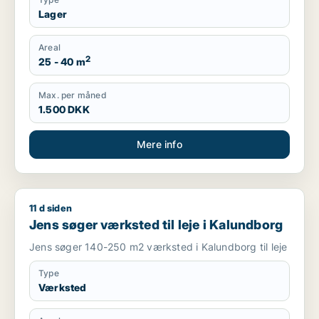
Lager
Areal
2
25 - 40 m
Max. per måned
1.500 DKK
Mere info
11 d siden
Jens søger værksted til leje i Kalundborg
Jens søger værksted til leje i Kalundborg
Jens søger 140-250 m2 værksted i Kalundborg til leje
Type
Værksted