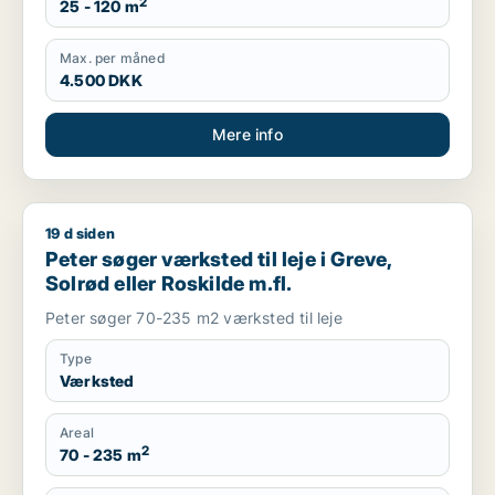
2
25 - 120 m
Max. per måned
4.500 DKK
Mere info
19 d siden
Peter søger værksted til leje i Greve, Solrød eller Roskilde m.f
Peter søger værksted til leje i Greve,
Solrød eller Roskilde m.fl.
Peter søger 70-235 m2 værksted til leje
Type
Værksted
Areal
2
70 - 235 m