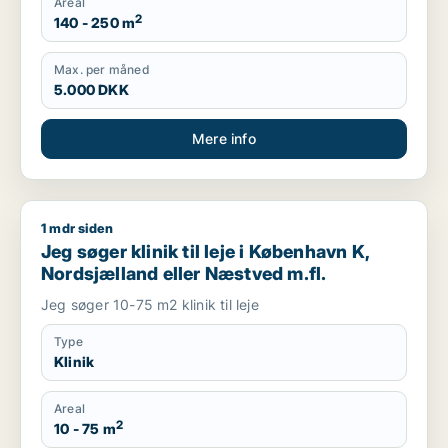
Areal
2
140 - 250 m
Max. per måned
5.000 DKK
Mere info
1 mdr siden
Jeg søger klinik til leje i København K, Nordsjælland eller Næ
Jeg søger klinik til leje i København K,
Nordsjælland eller Næstved m.fl.
Jeg søger 10-75 m2 klinik til leje
Type
Klinik
Areal
2
10 - 75 m