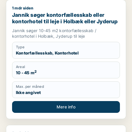
1 mdr siden
Jannik søger kontorfællesskab eller kontorhotel til leje i Ho
Jannik søger kontorfællesskab eller
kontorhotel til leje i Holbæk eller Jyderup
Jannik søger 10-45 m2 kontorfællesskab /
kontorhotel i Holbæk, Jyderup til leje
Type
Kontorfællesskab, Kontorhotel
Areal
2
10 - 45 m
Max. per måned
Ikke angivet
Mere info