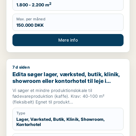
2
1.800 - 2.200 m
Max. per måned
150.000 DKK
Mere info
7 d siden
Edita søger lager, værksted, butik, klinik, showroom eller kon
Edita søger lager, værksted, butik, klinik,
showroom eller kontorhotel til leje i
Amager, København SV eller Valby m.fl.
Vi søger et mindre produktionslokale til
fødevareproduktion (kaffe). Krav: 40-100 m²
(fleksibelt) Egnet til produkt...
Type
Lager, Værksted, Butik, Klinik, Showroom,
Kontorhotel