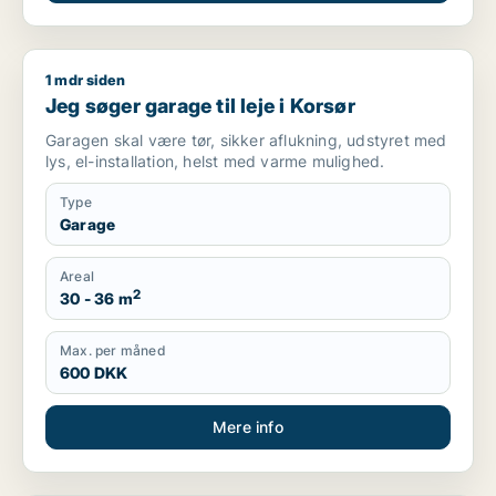
1 mdr siden
Jeg søger garage til leje i Korsør
Jeg søger garage til leje i Korsør
Garagen skal være tør, sikker aflukning, udstyret med
lys, el-installation, helst med varme mulighed.
Type
Garage
Areal
2
30 - 36 m
Max. per måned
600 DKK
Mere info