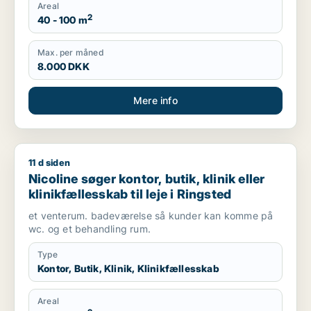
Areal
2
40 - 100 m
Max. per måned
8.000 DKK
Mere info
11 d siden
Nicoline søger kontor, butik, klinik eller klinikfællesskab til le
Nicoline søger kontor, butik, klinik eller
klinikfællesskab til leje i Ringsted
et venterum. badeværelse så kunder kan komme på
wc. og et behandling rum.
Type
Kontor, Butik, Klinik, Klinikfællesskab
Areal