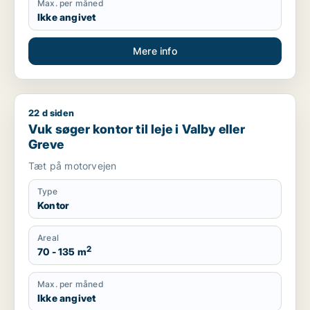
Max. per måned
Ikke angivet
Mere info
22 d siden
Vuk søger kontor til leje i Valby eller Greve
Vuk søger kontor til leje i Valby eller
Greve
Tæt på motorvejen
Type
Kontor
Areal
2
70 - 135 m
Max. per måned
Ikke angivet