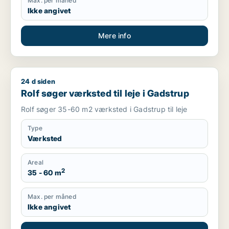
Max. per måned
Ikke angivet
Mere info
24 d siden
Rolf søger værksted til leje i Gadstrup
Rolf søger værksted til leje i Gadstrup
Rolf søger 35-60 m2 værksted i Gadstrup til leje
Type
Værksted
Areal
2
35 - 60 m
Max. per måned
Ikke angivet