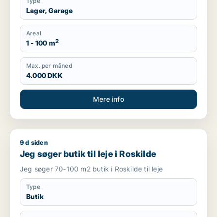
Type
Lager, Garage
Areal
2
1 - 100 m
Max. per måned
4.000 DKK
Mere info
9 d siden
Jeg søger butik til leje i Roskilde
Jeg søger butik til leje i Roskilde
Jeg søger 70-100 m2 butik i Roskilde til leje
Type
Butik