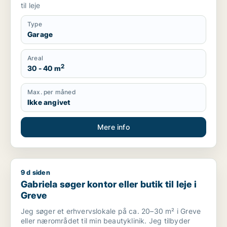
til leje
Type
Garage
Areal
2
30 - 40 m
Max. per måned
Ikke angivet
Mere info
9 d siden
Gabriela søger kontor eller butik til leje i Greve
Gabriela søger kontor eller butik til leje i
Greve
Jeg søger et erhvervslokale på ca. 20–30 m² i Greve
eller nærområdet til min beautyklinik. Jeg tilbyder