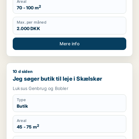
Areal
2
70 - 100 m
Max. per måned
2.000 DKK
Mere info
10 d siden
Jeg søger butik til leje i Skælskør
Jeg søger butik til leje i Skælskør
Luksus Genbrug og Bobler
Type
Butik
Areal
2
45 - 75 m