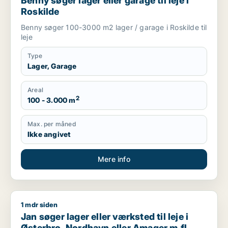
Benny søger lager eller garage til leje i
Roskilde
Benny søger 100-3000 m2 lager / garage i Roskilde til
leje
Type
Lager, Garage
Areal
2
100 - 3.000 m
Max. per måned
Ikke angivet
Mere info
1 mdr siden
Jan søger lager eller værksted til leje i Østerbro, Nordhavn e
Jan søger lager eller værksted til leje i
Østerbro, Nordhavn eller Amager m.fl.