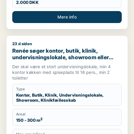
2.000 DKK
Mere info
23 d siden
Renée søger kontor, butik, klinik, undervisningslokale, showro
Renée søger kontor, butik, klinik,
undervisningslokale, showroom eller
klinikfællesskab til leje i Ringsted
Der skal være et stort undervisningslokale, min 4
kontor køkken med spiseplads til 16 pers., min 2
toiletter
Type
Kontor, Butik, Klinik, Undervisningslokale,
Showroom, Klinikfællesskab
Areal
2
150 - 300 m