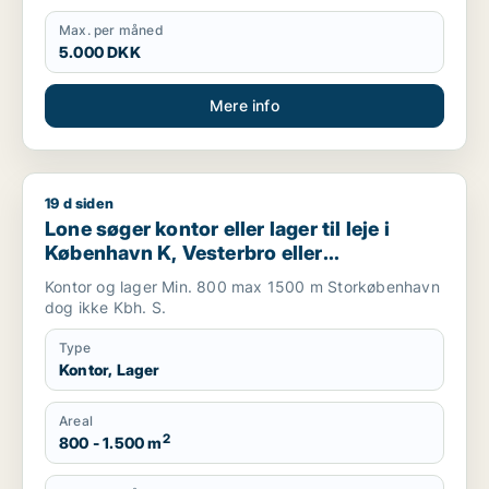
Max. per måned
5.000 DKK
Mere info
19 d siden
Lone søger kontor eller lager til leje i København K, Vesterbro
Lone søger kontor eller lager til leje i
København K, Vesterbro eller
Frederiksberg m.fl.
Kontor og lager Min. 800 max 1500 m Storkøbenhavn
dog ikke Kbh. S.
Type
Kontor, Lager
Areal
2
800 - 1.500 m