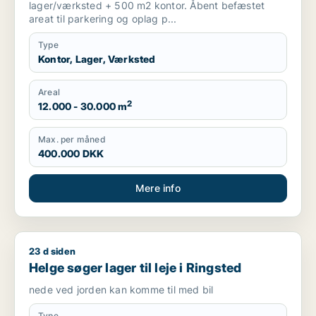
lager/værksted + 500 m2 kontor. Åbent befæstet
areat til parkering og oplag p...
Type
Kontor, Lager, Værksted
Areal
2
12.000 - 30.000 m
Max. per måned
400.000 DKK
Mere info
23 d siden
Helge søger lager til leje i Ringsted
Helge søger lager til leje i Ringsted
nede ved jorden kan komme til med bil
Type