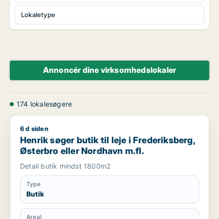
Lokaletype
Annoncér dine virksomhedslokaler
174 lokalesøgere
6 d siden
Henrik søger butik til leje i Frederiksberg, Østerbro eller Nor
Henrik søger butik til leje i Frederiksberg,
Østerbro eller Nordhavn m.fl.
Detail butik mindst 1800m2
Type
Butik
Areal