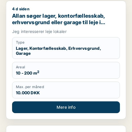
4 d siden
Allan søger lager, kontorfællesskab, erhvervsgrund eller garag
Allan søger lager, kontorfællesskab,
erhvervsgrund eller garage til leje i
Ringsted
Jeg interesserer leje lokaler
Type
Lager, Kontorfællesskab, Erhvervsgrund,
Garage
Areal
2
10 - 200 m
Max. per måned
10.000 DKK
Mere info