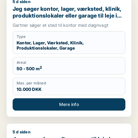
5 d siden
Jeg søger kontor, lager, værksted, klinik, produktionslokaler 
Jeg søger kontor, lager, værksted, klinik,
produktionslokaler eller garage til leje i
Holbæk
Gartner søger et sted til kontor med døgnvagt
Type
Kontor, Lager, Værksted, Klinik,
Produktionslokaler, Garage
Areal
2
50 - 500 m
Max. per måned
10.000 DKK
Mere info
5 d siden
Jens søger lager eller garage til leje i Roskilde, Viby Sjælland