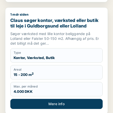
1 mdr siden
Claus søger kontor, værksted eller butik til leje i Guldborgsun
Claus søger kontor, værksted eller butik
til leje i Guldborgsund eller Lolland
Søger værksted med lille kontor beliggende på
Lolland eller Falster 50-150 m2. Afhængig af pris. Er
det billigt må det ger...
Type
Kontor, Værksted, Butik
Areal
2
15 - 200 m
Max. per måned
4.000 DKK
Mere info