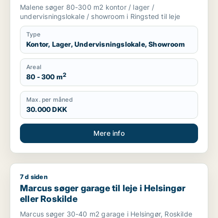
leje i Ringsted
Malene søger 80-300 m2 kontor / lager /
undervisningslokale / showroom i Ringsted til leje
Type
Kontor, Lager, Undervisningslokale, Showroom
Areal
2
80 - 300 m
Max. per måned
30.000 DKK
Mere info
7 d siden
Marcus søger garage til leje i Helsingør eller Roskilde
Marcus søger garage til leje i Helsingør
eller Roskilde
Marcus søger 30-40 m2 garage i Helsingør, Roskilde