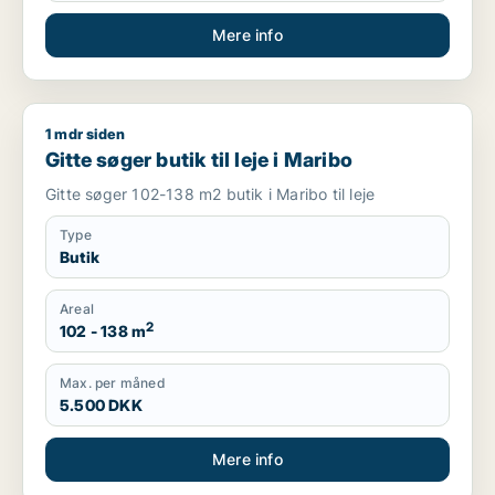
Mere info
1 mdr siden
Gitte søger butik til leje i Maribo
Gitte søger butik til leje i Maribo
Gitte søger 102-138 m2 butik i Maribo til leje
Type
Butik
Areal
2
102 - 138 m
Max. per måned
5.500 DKK
Mere info