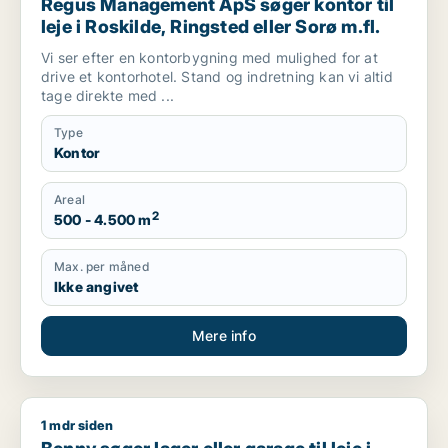
Regus Management ApS søger kontor til
leje i Roskilde, Ringsted eller Sorø m.fl.
Vi ser efter en kontorbygning med mulighed for at
drive et kontorhotel. Stand og indretning kan vi altid
tage direkte med ...
Type
Kontor
Areal
2
500 - 4.500 m
Max. per måned
Ikke angivet
Mere info
1 mdr siden
Benny søger lager eller garage til leje i Roskilde