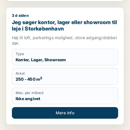
3 d siden
Jeg søger kontor, lager eller showroom til leje i Storkøbenha
Jeg søger kontor, lager eller showroom til
leje i Storkøbenhavn
Høj til loft, parkerings mulighed, store adgang/dobbel
dør.
Type
Kontor, Lager, Showroom
Areal
2
250 - 450 m
Max. per måned
Ikke angivet
Mere info