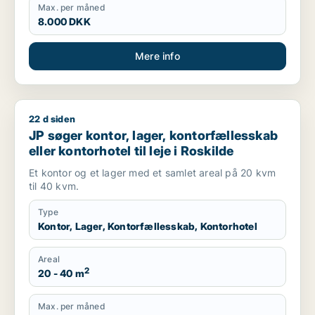
Max. per måned
8.000 DKK
Mere info
22 d siden
JP søger kontor, lager, kontorfællesskab eller kontorhotel til l
JP søger kontor, lager, kontorfællesskab
eller kontorhotel til leje i Roskilde
Et kontor og et lager med et samlet areal på 20 kvm
til 40 kvm.
Type
Kontor, Lager, Kontorfællesskab, Kontorhotel
Areal
2
20 - 40 m
Max. per måned