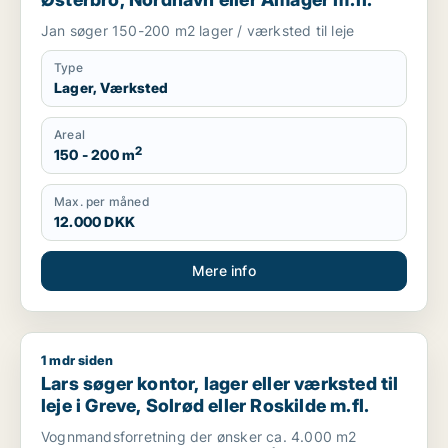
Jan søger 150-200 m2 lager / værksted til leje
Type
Lager, Værksted
Areal
2
150 - 200 m
Max. per måned
12.000 DKK
Mere info
1 mdr siden
Lars søger kontor, lager eller værksted til leje i Greve, Solrød
Lars søger kontor, lager eller værksted til
leje i Greve, Solrød eller Roskilde m.fl.
Vognmandsforretning der ønsker ca. 4.000 m2