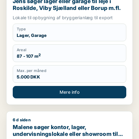
Jens søger lager eller garage til leje i
Roskilde, Viby Sjælland eller Borup m.fl.
Lokale til opbygning af bryggerianlæg til export
Type
Lager, Garage
Areal
2
87 - 107 m
Max. per måned
5.000 DKK
Mere info
6 d siden
Malene søger kontor, lager, undervisningslokale eller showroo
Malene søger kontor, lager,
undervisningslokale eller showroom til