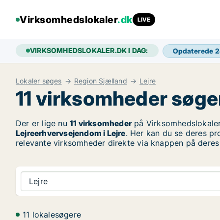
Virksomhedslokaler
.dk
LIVE
VIRKSOMHEDSLOKALER.DK I DAG:
Opdaterede 
Lokaler søges
Region Sjælland
Lejre
11 virksomheder søger 
Der er lige nu
11 virksomheder
på Virksomhedslokaler
Lejreerhvervsejendom i Lejre
. Her kan du se deres pr
relevante virksomheder direkte via knappen på deres 
Lejre
11 lokalesøgere