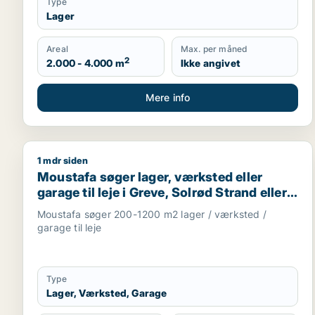
Type
Lager
Areal
Max. per måned
2
2.000 - 4.000 m
Ikke angivet
Mere info
1 mdr siden
Moustafa søger lager, værksted eller garage til leje
Moustafa søger lager, værksted eller
garage til leje i Greve, Solrød Strand eller
Roskilde m.fl.
Moustafa søger 200-1200 m2 lager / værksted /
garage til leje
Type
Lager, Værksted, Garage