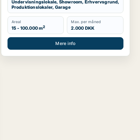
Undervisningslokale, Showroom, Erhvervsgrund,
Produktionslokaler, Garage
Areal
Max. per måned
2
15 - 100.000 m
2.000 DKK
Mere info
duktionslokaler eller garage til leje i Vallensbæk, Ishøj ell