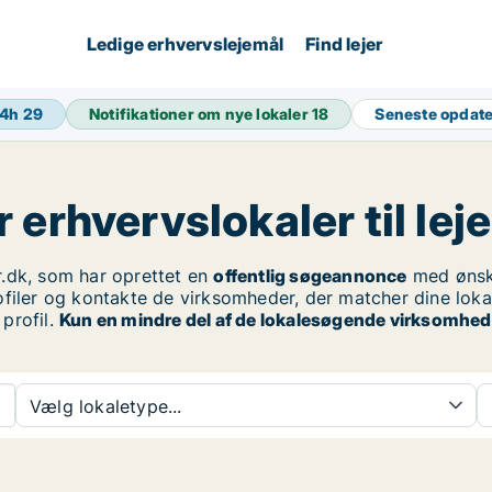
Ledige erhvervslejemål
Find lejer
24h
29
Notifikationer om nye lokaler
18
Seneste opdat
erhvervslokaler til leje 
.dk, som har oprettet en
offentlig søgeannonce
med øns
ofiler og kontakte de virksomheder, der matcher dine lokale
profil.
Kun en mindre del af de lokalesøgende virksomhede
Vælg lokaletype...