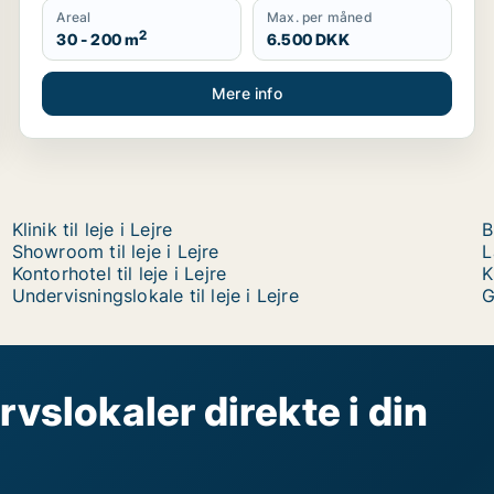
Areal
Max. per måned
2
30 - 200 m
6.500 DKK
Mere info
Klinik til leje i Lejre
B
Showroom til leje i Lejre
L
Kontorhotel til leje i Lejre
K
Undervisningslokale til leje i Lejre
G
rvslokaler direkte i din