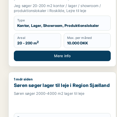
Lejre
Jeg søger 20-200 m2 kontor / lager / showroom /
produktionslokaler i Roskilde, Lejre til leje
Type
Kontor, Lager, Showroom, Produktionslokaler
Areal
Max. per måned
2
20 - 200 m
10.000 DKK
Mere info
1 mdr siden
Søren søger lager til leje i Region Sjælland
Søren søger lager til leje i Region Sjælland
Søren søger 2000-4000 m2 lager til leje