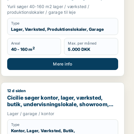
Region Sjælland
Yurii søger 40-160 m2 lager / værksted /
produktionslokaler / garage til leje
Type
Lager, Værksted, Produktionslokaler, Garage
Areal
Max. per måned
2
40 - 160 m
5.000 DKK
Mere info
12 d siden
eje i Hedehusene, Greve eller Ølstykke m.fl.
Cicilie søger kontor, lager, værksted, butik, undervisn
Cicilie søger kontor, lager, værksted,
butik, undervisningslokale, showroom,
erhvervsgrund, produktionslokaler eller
Lager / garage / kontor
garage til leje i Region Sjælland eller
Nordsjælland
Type
Kontor, Lager, Værksted, Butik,