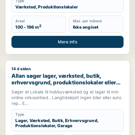
Type
Værksted, Produktionslokaler
Areal
Max. per måned
2
100 - 196 m
Ikke angivet
Mere info
14 d siden
 i Greve, Solrød Strand eller Roskilde m.fl.
Allan søger lager, værksted, butik, erhvervsgrund, pro
Allan søger lager, værksted, butik,
erhvervsgrund, produktionslokaler eller
garage til leje i Vallensbæk, Ishøj eller
Søger et Lokale til hobbyværksted og et lager til min
Sorø m.fl.
online virksomhed.. Langtidsleje!! ingen biler eller auto
rep.. E...
Type
Lager, Værksted, Butik, Erhvervsgrund,
Produktionslokaler, Garage