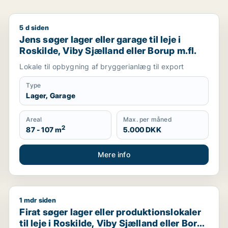
5 d siden
oskilde m.fl.
Jens søger lager eller garage til leje i Roskilde, Viby
Jens søger lager eller garage til leje i
Roskilde, Viby Sjælland eller Borup m.fl.
Lokale til opbygning af bryggerianlæg til export
Type
Lager, Garage
Areal
Max. per måned
2
87 - 107 m
5.000 DKK
Mere info
1 mdr siden
okaler til leje i Roskilde eller Lejre
Firat søger lager eller produktionslokaler til leje i Ro
Firat søger lager eller produktionslokaler
til leje i Roskilde, Viby Sjælland eller Borup