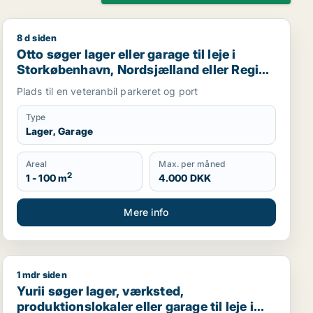
8 d siden
 Sjælland eller Borup m.fl.
Otto søger lager eller garage til leje i Storkøbenhavn,
Otto søger lager eller garage til leje i
Storkøbenhavn, Nordsjælland eller Region
Sjælland
Plads til en veteranbil parkeret og port
Type
Lager, Garage
Areal
Max. per måned
2
1 - 100 m
4.000 DKK
Mere info
1 mdr siden
skilde, Viby Sjælland eller Borup m.fl.
Yurii søger lager, værksted, produktionslokaler eller ga
Yurii søger lager, værksted,
produktionslokaler eller garage til leje i