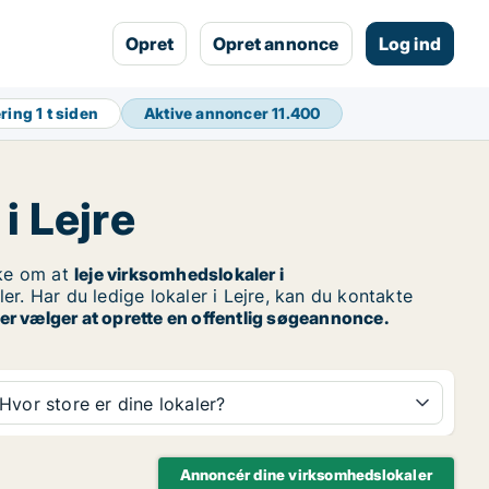
Opret
Opret annonce
Log ind
ering
1 t siden
Aktive annoncer
11.400
i Lejre
ke om at
leje virksomhedslokaler i
r. Har du ledige lokaler i Lejre, kan du kontakte
r vælger at oprette en offentlig søgeannonce.
Hvor store er dine lokaler?
Annoncér dine virksomhedslokaler