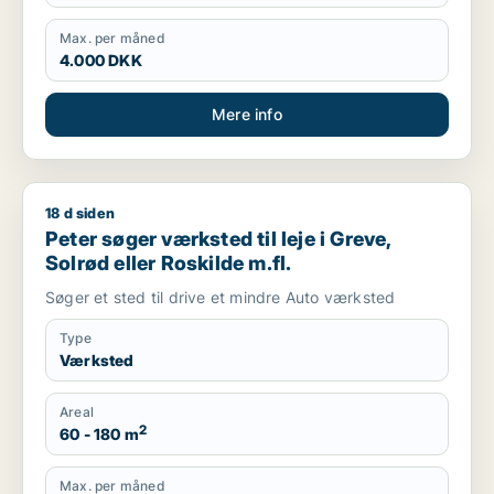
Max. per måned
4.000 DKK
Mere info
18 d siden
Peter søger værksted til leje i Greve, Solrød eller Roskilde m.f
Peter søger værksted til leje i Greve,
Solrød eller Roskilde m.fl.
Søger et sted til drive et mindre Auto værksted
Type
Værksted
Areal
2
60 - 180 m
Max. per måned