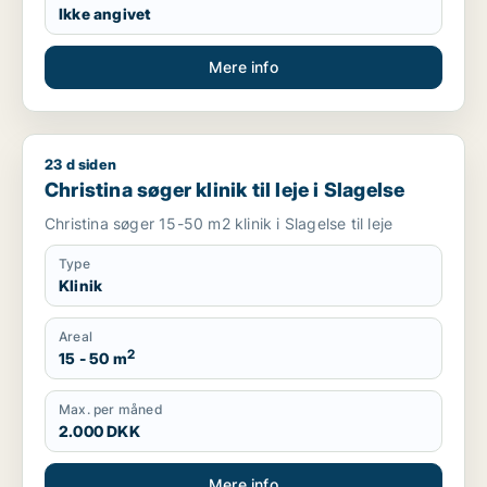
Ikke angivet
Mere info
23 d siden
Christina søger klinik til leje i Slagelse
Christina søger klinik til leje i Slagelse
Christina søger 15-50 m2 klinik i Slagelse til leje
Type
Klinik
Areal
2
15 - 50 m
Max. per måned
2.000 DKK
Mere info