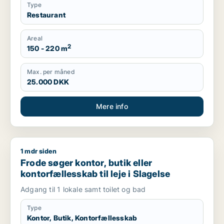
Type
Restaurant
Areal
2
150 - 220 m
Max. per måned
25.000 DKK
Mere info
1 mdr siden
Frode søger kontor, butik eller kontorfællesskab til leje i Sla
Frode søger kontor, butik eller
kontorfællesskab til leje i Slagelse
Adgang til 1 lokale samt toilet og bad
Type
Kontor, Butik, Kontorfællesskab