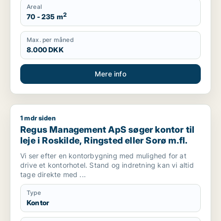
Areal
2
70 - 235 m
Max. per måned
8.000 DKK
Mere info
1 mdr siden
Regus Management ApS søger kontor til leje i Roskilde, Rings
Regus Management ApS søger kontor til
leje i Roskilde, Ringsted eller Sorø m.fl.
Vi ser efter en kontorbygning med mulighed for at
drive et kontorhotel. Stand og indretning kan vi altid
tage direkte med ...
Type
Kontor