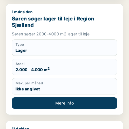
1 mdr siden
Søren søger lager til leje i Region Sjælland
Søren søger lager til leje i Region
Sjælland
Søren søger 2000-4000 m2 lager til leje
Type
Lager
Areal
2
2.000 - 4.000 m
Max. per måned
Ikke angivet
Mere info
11 d siden