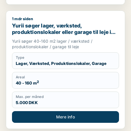
1 mdr siden
Yurii søger lager, værksted, produktionslokaler eller garage ti
Yurii søger lager, værksted,
produktionslokaler eller garage til leje i
Region Sjælland
Yurii søger 40-160 m2 lager / værksted /
produktionslokaler / garage til leje
Type
Lager, Værksted, Produktionslokaler, Garage
Areal
2
40 - 160 m
Max. per måned
5.000 DKK
Mere info