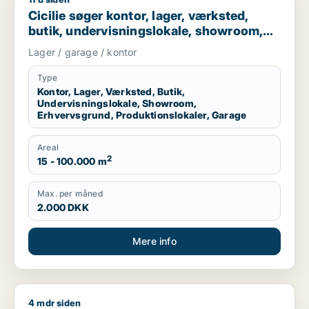
Cicilie søger kontor, lager, værksted, butik, undervisningslo
Cicilie søger kontor, lager, værksted,
butik, undervisningslokale, showroom,
erhvervsgrund, produktionslokaler eller
Lager / garage / kontor
garage til leje i Region Sjælland eller
Nordsjælland
Type
Kontor, Lager, Værksted, Butik,
Undervisningslokale, Showroom,
Erhvervsgrund, Produktionslokaler, Garage
Areal
2
15 - 100.000 m
Max. per måned
2.000 DKK
Mere info
4 mdr siden
Ahmet søger kontor til leje i Slagelse