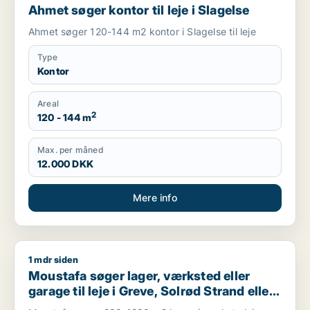
Ahmet søger kontor til leje i Slagelse
Ahmet søger 120-144 m2 kontor i Slagelse til leje
Type
Kontor
Areal
2
120 - 144 m
Max. per måned
12.000 DKK
Mere info
1 mdr siden
Moustafa søger lager, værksted eller garage til leje i Greve, 
Moustafa søger lager, værksted eller
garage til leje i Greve, Solrød Strand eller
Roskilde m.fl.