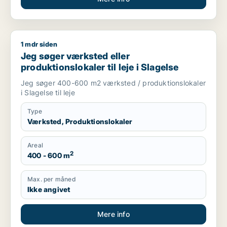
1 mdr siden
Jeg søger værksted eller produktionslokaler til leje i Slagels
Jeg søger værksted eller
produktionslokaler til leje i Slagelse
Jeg søger 400-600 m2 værksted / produktionslokaler
i Slagelse til leje
Type
Værksted, Produktionslokaler
Areal
2
400 - 600 m
Max. per måned
Ikke angivet
Mere info