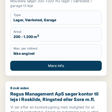
Moustafa søger 200-1200 m2 lager / værksted /
garage til leje
Type
Lager, Værksted, Garage
Areal
2
200 - 1.200 m
Max. per måned
Ikke angivet
Mere info
8 mdr siden
Regus Management ApS søger kontor til leje i Roskilde, Rings
Regus Management ApS søger kontor til
leje i Roskilde, Ringsted eller Sorø m.fl.
Vi ser efter en kontorbygning med mulighed for at
drive et kontorhotel. Stand og indretning kan vi altid