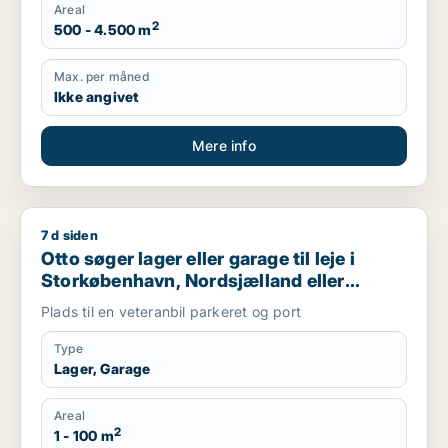
Areal
2
500 - 4.500 m
Max. per måned
Ikke angivet
Mere info
7 d siden
Otto søger lager eller garage til leje i Storkøbenhavn, Nords
Otto søger lager eller garage til leje i
Storkøbenhavn, Nordsjælland eller
Region Sjælland
Plads til en veteranbil parkeret og port
Type
Lager, Garage
Areal
2
1 - 100 m