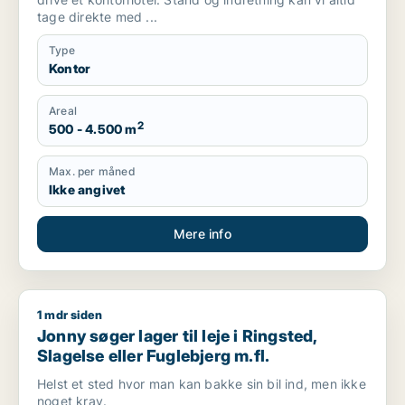
tage direkte med ...
Type
Kontor
Areal
2
500 - 4.500 m
Max. per måned
Ikke angivet
Mere info
1 mdr siden
Jonny søger lager til leje i Ringsted, Slagelse eller Fuglebjerg
Jonny søger lager til leje i Ringsted,
Slagelse eller Fuglebjerg m.fl.
Helst et sted hvor man kan bakke sin bil ind, men ikke
noget krav.