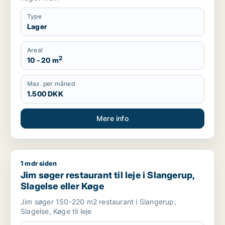
Type
Lager
Areal
2
10 - 20 m
Max. per måned
1.500 DKK
Mere info
1 mdr siden
Jim søger restaurant til leje i Slangerup, Slagelse eller Køge
Jim søger restaurant til leje i Slangerup,
Slagelse eller Køge
Jim søger 150-220 m2 restaurant i Slangerup,
Slagelse, Køge til leje