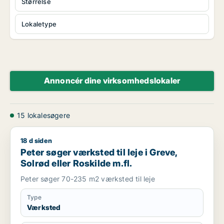
Størrelse
Lokaletype
Annoncér dine virksomhedslokaler
15 lokalesøgere
18 d siden
Peter søger værksted til leje i Greve, Solrød eller Roskilde m.f
Peter søger værksted til leje i Greve,
Solrød eller Roskilde m.fl.
Peter søger 70-235 m2 værksted til leje
Type
Værksted