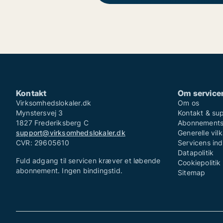
Kontakt
Om service
Virksomhedslokaler.dk
Om os
Mynstersvej 3
Kontakt & su
1827 Frederiksberg C
Abonnementsv
support@virksomhedslokaler.dk
Generelle vilk
CVR: 29605610
Servicens in
Datapolitik
Fuld adgang til servicen kræver et løbende
Cookiepolitik
abonnement. Ingen bindingstid.
Sitemap