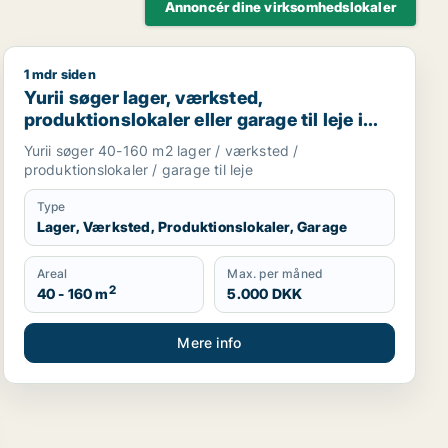
Annoncér dine virksomhedslokaler
1 mdr siden
n, Nordsjælland eller Region Sjælland
Yurii søger lager, værksted, produktionslokaler eller ga
Yurii søger lager, værksted,
produktionslokaler eller garage til leje i
Region Sjælland
Yurii søger 40-160 m2 lager / værksted /
produktionslokaler / garage til leje
Type
Lager, Værksted, Produktionslokaler, Garage
Areal
Max. per måned
2
40 - 160 m
5.000 DKK
Mere info
sningslokale, showroom, erhvervsgrund, produktionslokaler 