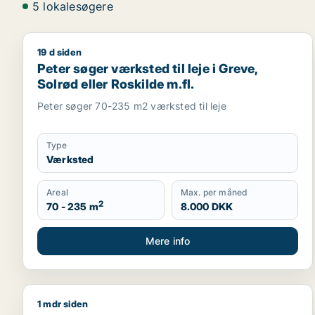
5 lokalesøgere
19 d siden
Peter søger værksted til leje i Greve, Solrød eller R
Peter søger værksted til leje i Greve,
Solrød eller Roskilde m.fl.
Peter søger 70-235 m2 værksted til leje
Type
Værksted
Areal
Max. per måned
2
70 - 235 m
8.000 DKK
Mere info
1 mdr siden
Søren søger lager til leje i Region Sjælland