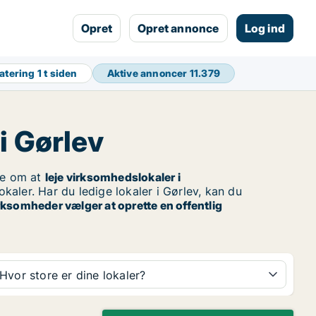
Opret
Opret annonce
Log ind
atering
1 t siden
Aktive annoncer
11.379
i Gørlev
e om at
leje virksomhedslokaler i
kaler. Har du ledige lokaler i Gørlev, kan du
rksomheder vælger at oprette en offentlig
Hvor store er dine lokaler?