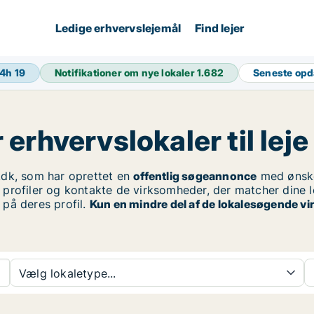
Ledige erhvervslejemål
Find lejer
24h
19
Notifikationer om nye lokaler
1.682
Seneste opd
rhvervslokaler til leje 
dk, som har oprettet en
offentlig søgeannonce
med ønsk
 profiler og kontakte de virksomheder, der matcher dine lo
på deres profil.
Kun en mindre del af de lokalesøgende vi
Vælg lokaletype...