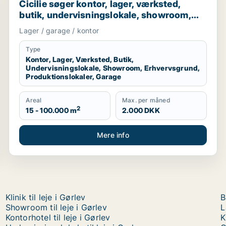
Cicilie søger kontor, lager, værksted,
butik, undervisningslokale, showroom,
erhvervsgrund, produktionslokaler eller
Lager / garage / kontor
garage til leje i Region Sjælland eller
Nordsjælland
Type
Kontor, Lager, Værksted, Butik,
Undervisningslokale, Showroom, Erhvervsgrund,
Produktionslokaler, Garage
Areal
Max. per måned
2
15 - 100.000 m
2.000 DKK
Mere info
Klinik til leje i Gørlev
B
Showroom til leje i Gørlev
L
Kontorhotel til leje i Gørlev
K