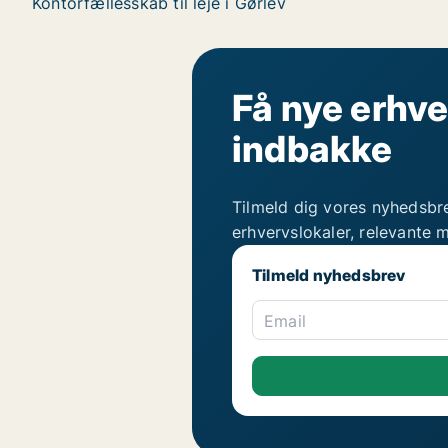
Kontorfællesskab til leje i Gørlev
Få nye erhve
indbakke
Tilmeld dig vores nyhedsbr
erhvervslokaler, relevante 
Tilmeld nyhedsbrev
Email