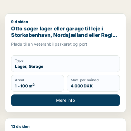
9 d siden
oskilde m.fl.
Otto søger lager eller garage til leje i Storkøbenhav
Otto søger lager eller garage til leje i
Storkøbenhavn, Nordsjælland eller Region
Sjælland
Plads til en veteranbil parkeret og port
Type
Lager, Garage
Areal
Max. per måned
2
1 - 100 m
4.000 DKK
Mere info
13 d siden
Cicilie søger kontor, lager, værksted, butik, undervi