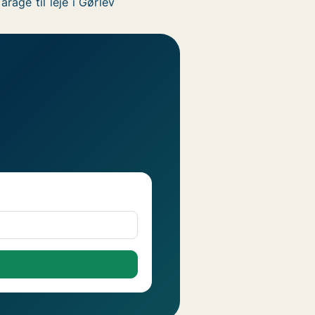
arage til leje i Gørlev