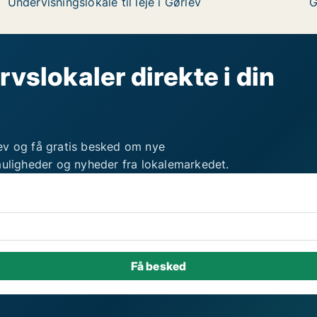
Undervisningslokale til leje i Gørlev
G
rvslokaler direkte i din
ev og få gratis besked om nye
muligheder og nyheder fra lokalemarkedet.