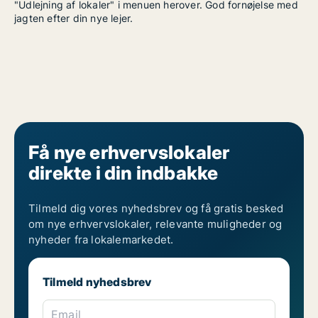
"Udlejning af lokaler" i menuen herover. God fornøjelse med
jagten efter din nye lejer.
Få nye erhvervslokaler
direkte i din indbakke
Tilmeld dig vores nyhedsbrev og få gratis besked
om nye erhvervslokaler, relevante muligheder og
nyheder fra lokalemarkedet.
Tilmeld nyhedsbrev
Email