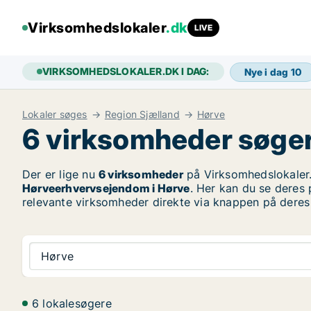
Virksomhedslokaler
.dk
LIVE
VIRKSOMHEDSLOKALER.DK I DAG:
Nye i dag
10
Lokaler søges
Region Sjælland
Hørve
6 virksomheder søger e
Der er lige nu
6 virksomheder
på Virksomhedslokaler.
Hørveerhvervsejendom i Hørve
. Her kan du se deres 
relevante virksomheder direkte via knappen på deres 
Hørve
6 lokalesøgere