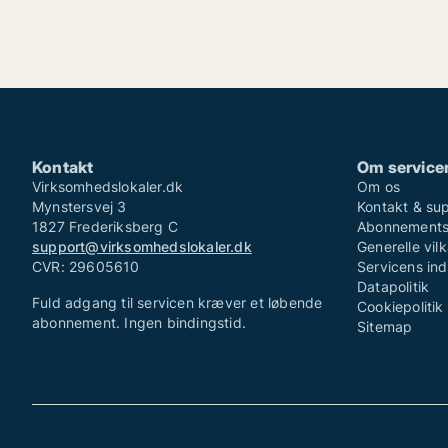
Kontakt
Om service
Virksomhedslokaler.dk
Om os
Mynstersvej 3
Kontakt & su
1827 Frederiksberg C
Abonnementsv
support@virksomhedslokaler.dk
Generelle vilk
CVR: 29605610
Servicens in
Datapolitik
Fuld adgang til servicen kræver et løbende
Cookiepolitik
abonnement. Ingen bindingstid.
Sitemap