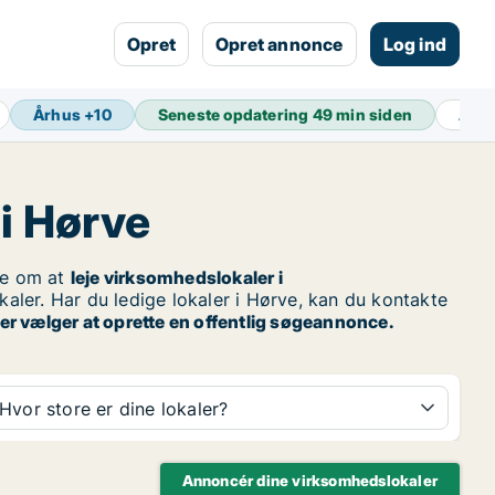
Opret
Opret annonce
Log ind
Århus
+
10
Seneste opdatering
49 min siden
Akti
 i Hørve
e om at
leje virksomhedslokaler i
kaler. Har du ledige lokaler i Hørve, kan du kontakte
r vælger at oprette en offentlig søgeannonce.
Hvor store er dine lokaler?
Annoncér dine virksomhedslokaler