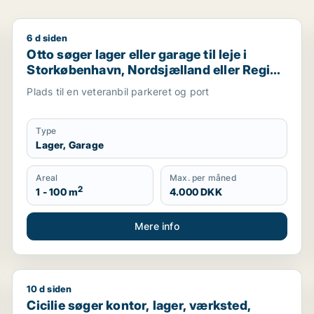
6 d siden
oskilde m.fl.
Otto søger lager eller garage til leje i Storkøbenhav
Otto søger lager eller garage til leje i
Storkøbenhavn, Nordsjælland eller Region
Sjælland
Plads til en veteranbil parkeret og port
Type
Lager, Garage
Areal
Max. per måned
2
1 - 100 m
4.000 DKK
Mere info
10 d siden
Cicilie søger kontor, lager, værksted, butik, undervi
Cicilie søger kontor, lager, værksted,