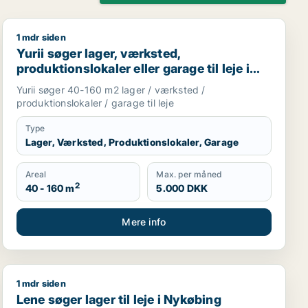
1 mdr siden
n, Nordsjælland eller Region Sjælland
Yurii søger lager, værksted, produktionslokaler eller ga
Yurii søger lager, værksted,
produktionslokaler eller garage til leje i
Region Sjælland
Yurii søger 40-160 m2 lager / værksted /
produktionslokaler / garage til leje
Type
Lager, Værksted, Produktionslokaler, Garage
Areal
Max. per måned
2
40 - 160 m
5.000 DKK
Mere info
1 mdr siden
sningslokale, showroom, erhvervsgrund, produktionslokaler 
Lene søger lager til leje i Nykøbing Sjælland, Hørve elle
Lene søger lager til leje i Nykøbing