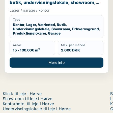
butik, undervisningslokale, showroom,
erhvervsgrund, produktionslokaler eller
Lager / garage / kontor
garage til leje i Region Sjælland eller
Nordsjælland
Type
Kontor, Lager, Værksted, Butik,
Undervisningslokale, Showroom, Erhvervsgrund,
Produktionslokaler, Garage
Areal
Max. per måned
2
15 - 100.000 m
2.000 DKK
Mere info
Klinik til leje i Hørve
B
Showroom til leje i Hørve
L
Kontorhotel til leje i Hørve
K
Undervisningslokale til leje i Hørve
G