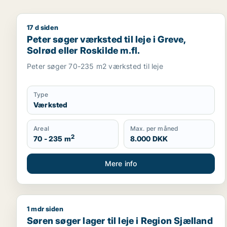
17 d siden
Peter søger værksted til leje i Greve, Solrød eller R
Peter søger værksted til leje i Greve,
Solrød eller Roskilde m.fl.
Peter søger 70-235 m2 værksted til leje
Type
Værksted
Areal
Max. per måned
2
70 - 235 m
8.000 DKK
Mere info
1 mdr siden
Søren søger lager til leje i Region Sjælland
Søren søger lager til leje i Region Sjælland