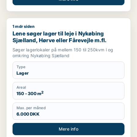
1 mdr siden
Lene søger lager til leje i Nykøbing Sjælland, Hørve eller Fåre
Lene søger lager til leje i Nykøbing
Sjælland, Hørve eller Fårevejle m.fl.
Søger lagerlokaler på mellem 150 til 250kvm i og
omkring Nykøbing Sjælland
Type
Lager
Areal
2
150 - 300 m
Max. per måned
6.000 DKK
Mere info