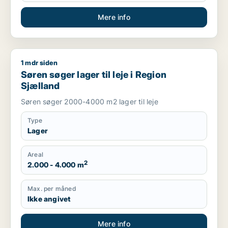
Mere info
1 mdr siden
Søren søger lager til leje i Region Sjælland
Søren søger lager til leje i Region
Sjælland
Søren søger 2000-4000 m2 lager til leje
Type
Lager
Areal
2
2.000 - 4.000 m
Max. per måned
Ikke angivet
Mere info