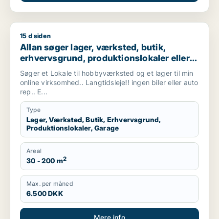
15 d siden
Allan søger lager, værksted, butik, erhvervsgrund, produktionsl
Allan søger lager, værksted, butik,
erhvervsgrund, produktionslokaler eller
garage til leje i Vallensbæk, Ishøj eller
Søger et Lokale til hobbyværksted og et lager til min
Sorø m.fl.
online virksomhed.. Langtidsleje!! ingen biler eller auto
rep.. E...
Type
Lager, Værksted, Butik, Erhvervsgrund,
Produktionslokaler, Garage
Areal
2
30 - 200 m
Max. per måned
6.500 DKK
Mere info