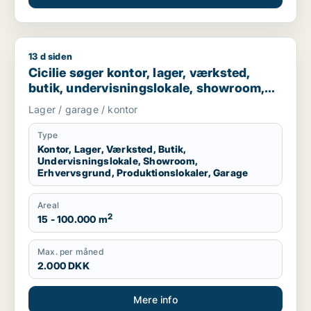
13 d siden
Cicilie søger kontor, lager, værksted, butik, undervisningslo
Cicilie søger kontor, lager, værksted,
butik, undervisningslokale, showroom,
erhvervsgrund, produktionslokaler eller
Lager / garage / kontor
garage til leje i Region Sjælland eller
Nordsjælland
Type
Kontor, Lager, Værksted, Butik,
Undervisningslokale, Showroom,
Erhvervsgrund, Produktionslokaler, Garage
Areal
2
15 - 100.000 m
Max. per måned
2.000 DKK
Mere info