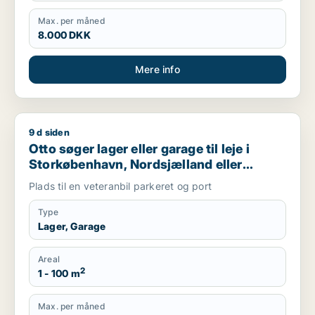
Max. per måned
8.000 DKK
Mere info
9 d siden
Otto søger lager eller garage til leje i Storkøbenhavn, Nords
Otto søger lager eller garage til leje i
Storkøbenhavn, Nordsjælland eller
Region Sjælland
Plads til en veteranbil parkeret og port
Type
Lager, Garage
Areal
2
1 - 100 m
Max. per måned