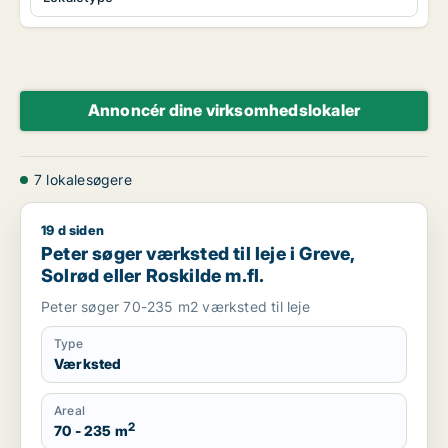
Annoncér dine virksomhedslokaler
7 lokalesøgere
19 d siden
Peter søger værksted til leje i Greve, Solrød eller Roskilde m.f
Peter søger værksted til leje i Greve,
Solrød eller Roskilde m.fl.
Peter søger 70-235 m2 værksted til leje
Type
Værksted
Areal
2
70 - 235 m