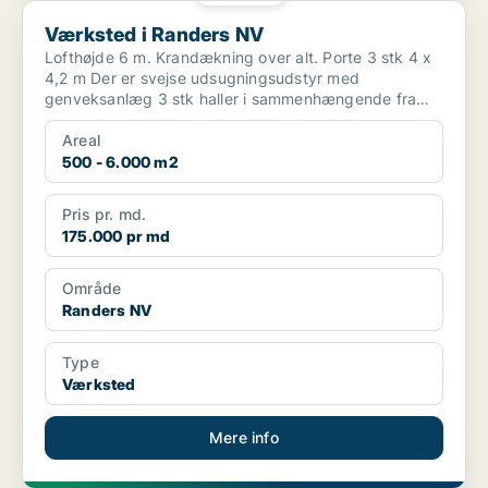
Værksted i Randers NV
Værksted i Randers NV
Lofthøjde 6 m. Krandækning over alt. Porte 3 stk 4 x
4,2 m Der er svejse udsugningsudstyr med
genveksanlæg 3 stk haller i sammenhængende fra
1350 kvm...
Areal
500 - 6.000 m2
Pris pr. md.
175.000 pr md
Område
Randers NV
Type
Værksted
Mere info