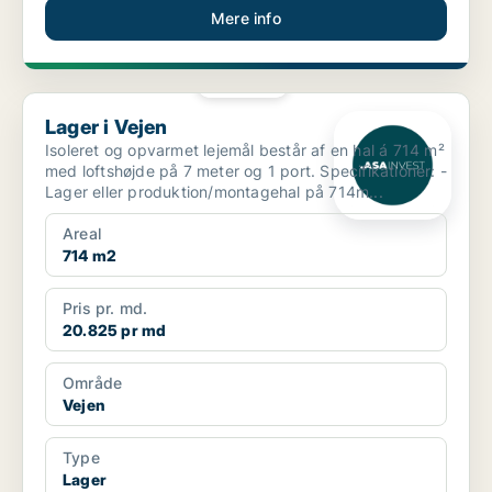
Mere info
PLATIN
Lager i Vejen
Lager i Vejen
Isoleret og opvarmet lejemål består af en hal á 714 m²
med loftshøjde på 7 meter og 1 port. Specifikationer: -
Lager eller produktion/montagehal på 714m...
Areal
714 m2
Pris pr. md.
20.825 pr md
Område
Vejen
Type
Lager