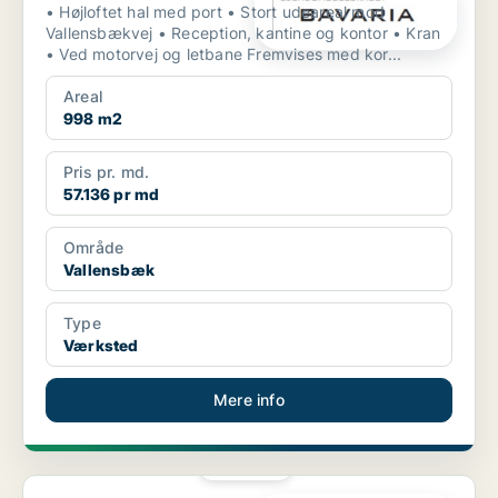
• Højloftet hal med port • Stort udeareal mod
Vallensbækvej • Reception, kantine og kontor • Kran
• Ved motorvej og letbane Fremvises med kor...
Areal
998 m2
Pris pr. md.
57.136 pr md
Område
Vallensbæk
Type
Værksted
Mere info
PLATIN
Værksted i Herfølge