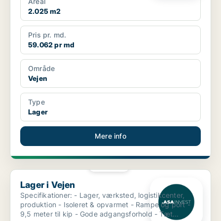
Areal
2.025 m2
Pris pr. md.
59.062 pr md
Område
Vejen
Type
Lager
Mere info
PLATIN
Lager i Vejen
Lager i Vejen
Specifikationer: - Lager, værksted, logistikcenter,
produktion - Isoleret & opvarmet - Rampe og port -
9,5 meter til kip - Gode adgangsforhold - Tæt...