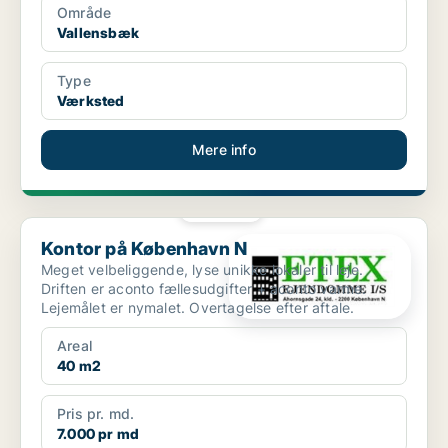
Område
Vallensbæk
Type
Værksted
Mere info
PLATIN
Kontor på København N
Kontor på København N
Meget velbeliggende, lyse unikke lokaler til leje.
Driften er aconto fællesudgifter + aconto varme.
Lejemålet er nymalet. Overtagelse efter aftale.
Areal
40 m2
Pris pr. md.
7.000 pr md