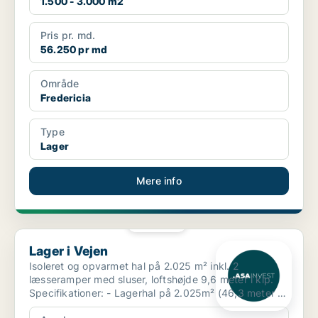
1.500 - 3.000 m2
Pris pr. md.
56.250 pr md
Område
Fredericia
Type
Lager
Mere info
PLATIN
Lager i Vejen
Lager i Vejen
Isoleret og opvarmet hal på 2.025 m² inkl. 2
læsseramper med sluser, loftshøjde 9,6 meter i kip.
Specifikationer: - Lagerhal på 2.025m² (46,3 meter x
43,...