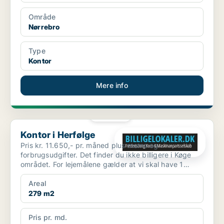
Område
Nørrebro
Type
Kontor
Mere info
PLATIN
Kontor i Herfølge
Kontor i Herfølge
Pris kr. 11.650,- pr. måned plus moms og
forbrugsudgifter. Det finder du ikke billigere i Køge
området. For lejemålene gælder at vi skal have 1
måneds foru...
Areal
279 m2
Pris pr. md.