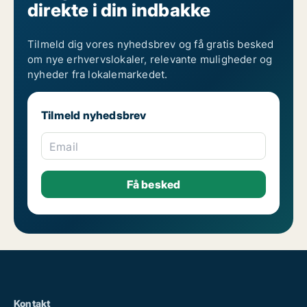
direkte i din indbakke
Værkstedslokaler til leje i Randers
Værkstedslokaler til leje i Region Midtjylland
Værkstedslokaler til leje i Region Nordjylland
Værkstedslokaler til leje på Region Sjælland
Tilmeld dig vores nyhedsbrev og få gratis besked
Værkstedslokaler til leje i Region Sydjylland
om nye erhvervslokaler, relevante muligheder og
Værkstedslokaler til leje i Storkøbenhavn
nyheder fra lokalemarkedet.
Værkstedslokaler til leje i Trekantsområdet
Værkstedslokaler til leje i Vejle
Værkstedslokaler til leje i Aalborg
Tilmeld nyhedsbrev
Værkstedslokaler til leje i Århus
Email
Kontakt