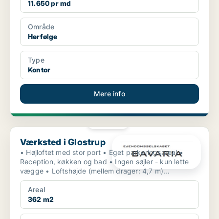
11.650 pr md
Område
Herfølge
Type
Kontor
Mere info
PLATIN
Værksted i Glostrup
Værksted i Glostrup
• Højloftet med stor port • Eget parkeringsareal •
Reception, køkken og bad • Ingen søjler - kun lette
vægge • Loftshøjde (mellem drager: 4,7 m)...
Areal
362 m2