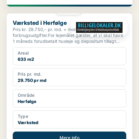
PLATIN
Værksted i Herfølge
Værksted i Herfølge
Pris kr. 29.750,- pr. md. + moms og
forbrugsudgifter.For lejemålet gælder, at vi skal have
1 måneds forudbetalt husleje og depositum tillagt
moms. Lokalern...
Areal
633 m2
Pris pr. md.
29.750 pr md
Område
Herfølge
Type
Værksted
Mere info