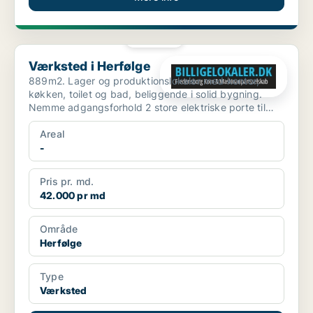
PLATIN
Værksted i Herfølge
Værksted i Herfølge
889m2. Lager og produktionslokaler med kontor,
køkken, toilet og bad, beliggende i solid bygning.
Nemme adgangsforhold 2 store elektriske porte til
lager, pl...
Areal
-
Pris pr. md.
42.000 pr md
Område
Herfølge
Type
Værksted