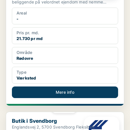
beliggende på velordnet ejendom med nemme
adgangsforh...
Areal
-
Pris pr. md.
21.730 pr md
Område
Rødovre
Type
Værksted
Mere info
PLATIN
Butik i Svendborg
Butik i Svendborg
Englandsvej 2, 5700 Svendborg Fleksibelt