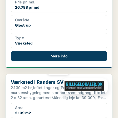
Pris pr. md.
26.788 pr md
Område
Glostrup
Type
Værksted
Mere info
PLATIN
Værksted i Randers SV
Værksted i Randers SV
2.139 m2 højloftet Lager og Produktionslokale.Solid
murstensbygning med stor port samt adgang til toilet.
2 x 32 amp. garanteretMånedlig leje kr. 39.000,-For...
Areal
2.139 m2