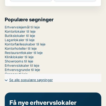
Populære søgninger
Erhvervslejemål til leje
Kontorlokaler til leje
Butikslokaler til leje
Lagerlokaler til leje
Kontorfællesskaber til leje
Kontorhoteller til leje
Restaurantlokaler til leje
Kliniklokaler til leje
Showrooms til leje
Erhvervslokaler til leje
Erhvervsgrunde til leje
Garager til leje
Værkstedslokaler til leje på Amager
Se alle populære søgninger
Værkstedslokaler til leje på Bornholm
Værkstedslokaler til leje i Esbjerg
Værkstedslokaler til leje på Fyn
Værkstedslokaler til leje i København
Værkstedslokaler til leje i Nordsjælland
Få nye erhvervslokaler
Værkstedslokaler til leje i Odense