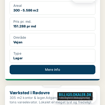
Areal
300 - 5.586 m2
Pris pr. md.
151.288 pr md
Område
Vejen
Type
Lager
Mere info
PLATIN
Værksted i Rødovre
Værksted i Rødovre
305 m2 kontor & lager.Adgang via hovedtrappe og 3
tons vareelevator. Lokalet er meget lyst og fredeligt