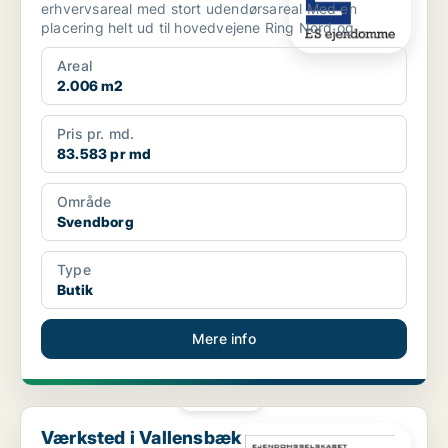
erhvervsareal med stort udendørsareal Med en
placering helt ud til hovedvejene Ring Nord og
Ørbækvej får du her ...
Areal
2.006 m2
Pris pr. md.
83.583 pr md
Område
Svendborg
Type
Butik
Mere info
PLATIN
Værksted i Vallensbæk
Værksted i Vallensbæk