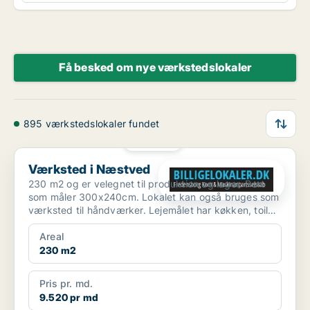
Få besked om nye værkstedslokaler
895 værkstedslokaler fundet
PLATIN
Værksted i Næstved
Værksted i Næstved
230 m2 og er velegnet til produktion og lager. Port
som måler 300x240cm. Lokalet kan også bruges som
værksted til håndværker. Lejemålet har køkken, toilet
og...
Areal
230 m2
Pris pr. md.
9.520 pr md