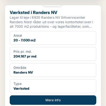
PLATIN
Værksted i Randers NV
Værksted i Randers NV
Lager til leje i 8920 Randers NV Erhvervscenter
Randers Nord råder ud over vores kontorhotel over i
alt 7000 m2 produktions – og lagerfaciliteter, som
udlej...
Areal
20 - 7.000 m2
Pris pr. md.
204.167 pr md
Område
Randers NV
Type
Værksted
Mere info