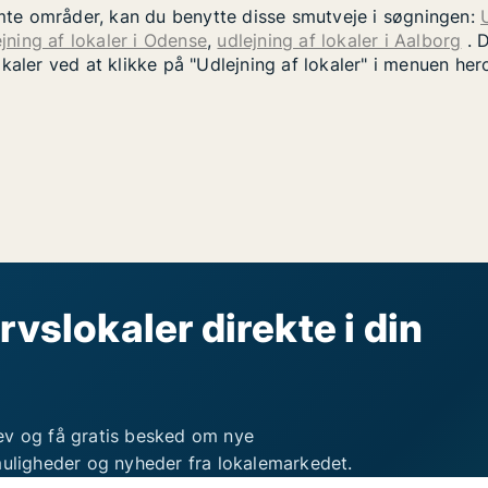
temte områder, kan du benytte disse smutveje i søgningen:
jning af lokaler i Odense
,
udlejning af lokaler i Aalborg
. D
okaler ved at klikke på "Udlejning af lokaler" i menuen he
rvslokaler direkte i din
ev og få gratis besked om nye
muligheder og nyheder fra lokalemarkedet.