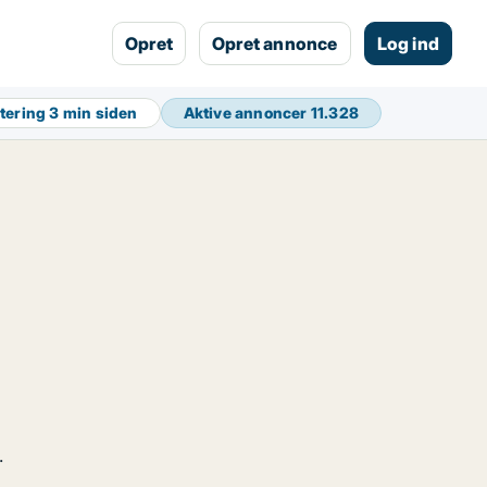
Opret
Opret annonce
Log ind
tering
3 min siden
Aktive annoncer
11.328
.