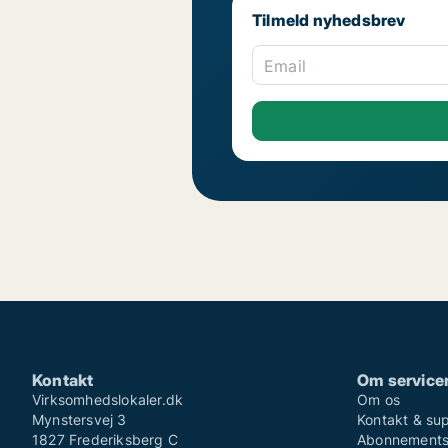
Tilmeld nyhedsbrev
Email
Kontakt
Om service
Virksomhedslokaler.dk
Om os
Mynstersvej 3
Kontakt & su
1827 Frederiksberg C
Abonnementsv