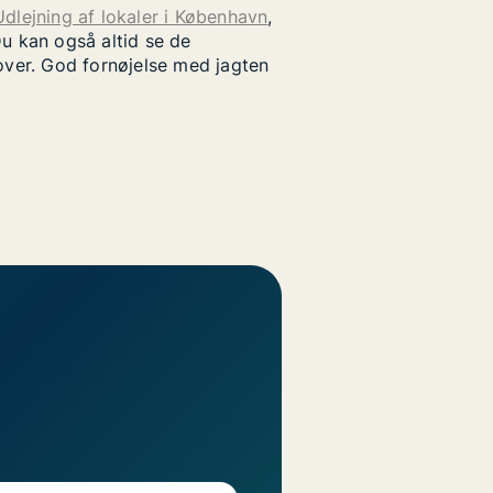
Udlejning af lokaler i København
,
u kan også altid se de
rover. God fornøjelse med jagten