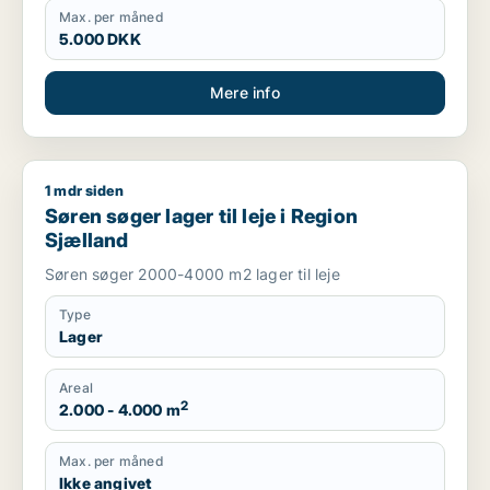
Max. per måned
5.000 DKK
Mere info
1 mdr siden
Søren søger lager til leje i Region Sjælland
Søren søger lager til leje i Region
Sjælland
Søren søger 2000-4000 m2 lager til leje
Type
Lager
Areal
2
2.000 - 4.000 m
Max. per måned
Ikke angivet