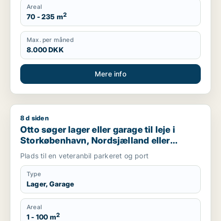
Areal
2
70 - 235 m
Max. per måned
8.000 DKK
Mere info
8 d siden
Otto søger lager eller garage til leje i Storkøbenhavn, Nords
Otto søger lager eller garage til leje i
Storkøbenhavn, Nordsjælland eller
Region Sjælland
Plads til en veteranbil parkeret og port
Type
Lager, Garage
Areal
2
1 - 100 m