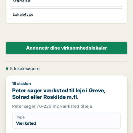
Størrelse
Lokaletype
Annoncér dine virksomhedslokaler
5 lokalesøgere
18 d siden
Peter søger værksted til leje i Greve, Solrød eller Roskilde m.f
Peter søger værksted til leje i Greve,
Solrød eller Roskilde m.fl.
Peter søger 70-235 m2 værksted til leje
Type
Værksted