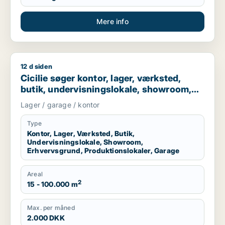
Mere info
12 d siden
Cicilie søger kontor, lager, værksted, butik, undervisningslo
Cicilie søger kontor, lager, værksted,
butik, undervisningslokale, showroom,
erhvervsgrund, produktionslokaler eller
Lager / garage / kontor
garage til leje i Region Sjælland eller
Nordsjælland
Type
Kontor, Lager, Værksted, Butik,
Undervisningslokale, Showroom,
Erhvervsgrund, Produktionslokaler, Garage
Areal
2
15 - 100.000 m
Max. per måned
2.000 DKK