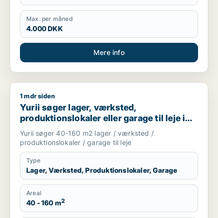
Max. per måned
4.000 DKK
Mere info
1 mdr siden
Yurii søger lager, værksted, produktionslokaler eller garage ti
Yurii søger lager, værksted,
produktionslokaler eller garage til leje i
Region Sjælland
Yurii søger 40-160 m2 lager / værksted /
produktionslokaler / garage til leje
Type
Lager, Værksted, Produktionslokaler, Garage
Areal
2
40 - 160 m