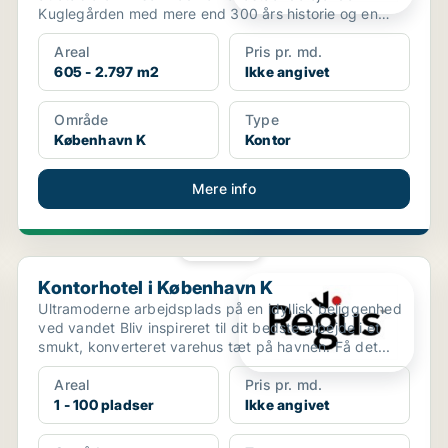
Kuglegården med mere end 300 års historie og en
att...
Areal
Pris pr. md.
605 - 2.797 m2
Ikke angivet
Område
Type
København K
Kontor
Mere info
PLATIN
Kontorhotel i København K
Kontorhotel i København K
Ultramoderne arbejdsplads på en idyllisk beliggenhed
ved vandet Bliv inspireret til dit bedste arbejde i et
smukt, konverteret varehus tæt på havnen. Få det...
Areal
Pris pr. md.
1 - 100 pladser
Ikke angivet