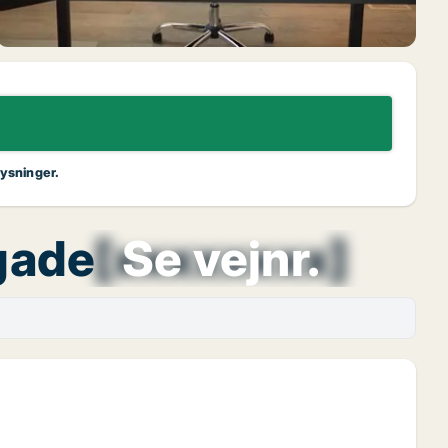
lysninger.
sgade
[xxxxxxxx]
Se vejnr.