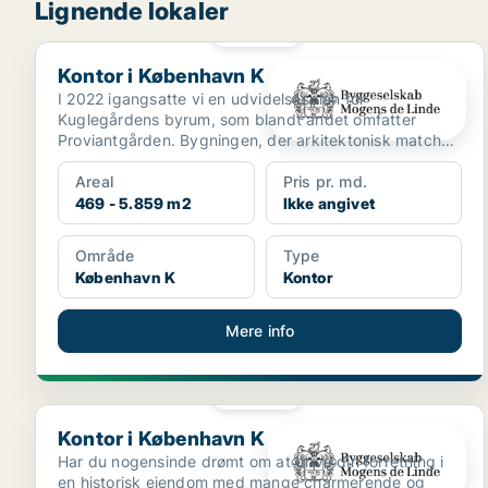
Lignende lokaler
PLATIN
Kontor i København K
Kontor i København K
I 2022 igangsatte vi en udvidelsesplan for
Kuglegårdens byrum, som blandt andet omfatter
Proviantgården. Bygningen, der arkitektonisk matcher
områdets mariti...
Areal
Pris pr. md.
469 - 5.859 m2
Ikke angivet
Område
Type
København K
Kontor
Mere info
PLATIN
Kontor i København K
Kontor i København K
Har du nogensinde drømt om at drive din forretning i
en historisk ejendom med mange charmerende og