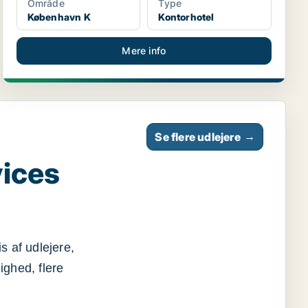
Område
Type
København K
Kontorhotel
Mere info
Se flere udlejere
→
vices
s af udlejere,
ighed, flere