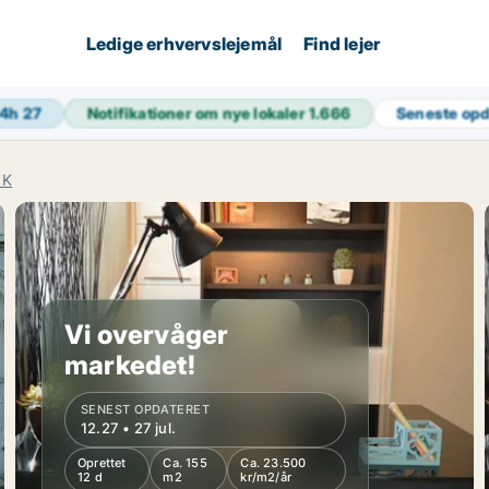
Ledige erhvervslejemål
Find lejer
24h
27
Notifikationer om nye lokaler
1.666
Seneste op
 K
Vi overvåger
markedet!
SENEST OPDATERET
12.27 • 27 jul.
Oprettet
Ca. 155
Ca. 23.500
12 d
m2
kr/m2/år