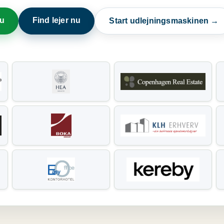
nu
Find lejer nu
Start udlejningsmaskinen →