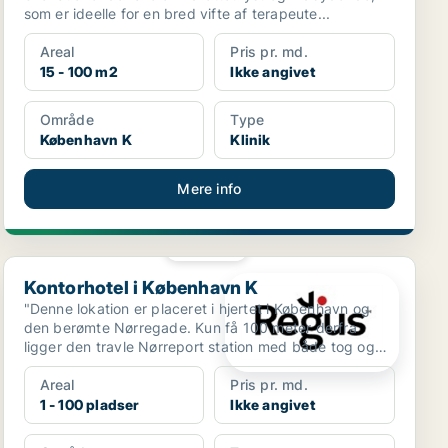
som er ideelle for en bred vifte af terapeute...
Areal
Pris pr. md.
15 - 100 m2
Ikke angivet
Område
Type
København K
Klinik
Mere info
PLATIN
Kontorhotel i København K
Kontorhotel i København K
"Denne lokation er placeret i hjertet i København og
den berømte Nørregade. Kun få 100 meter derfra
ligger den travle Nørreport station med både tog og
metro...
Areal
Pris pr. md.
1 - 100 pladser
Ikke angivet