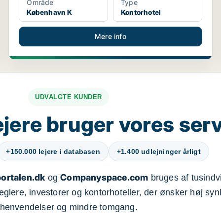
Område
Type
København K
Kontorhotel
Mere info
UDVALGTE KUNDER
jere bruger vores ser
+150.000 lejere i databasen
+1.400 udlejninger årligt
ortalen.dk
Companyspace.com
og
bruges af tusindvi
ere, investorer og kontorhoteller, der ønsker høj synl
henvendelser og mindre tomgang.