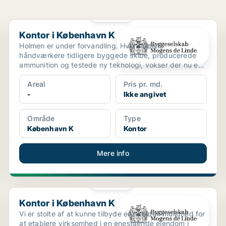
PLATIN
Kontor i København K
Kontor i København K
Holmen er under forvandling. Hvor flådens
håndværkere tidligere byggede skibe, producerede
ammunition og testede ny teknologi, vokser der nu en
helt ny bydel...
Areal
Pris pr. md.
-
Ikke angivet
Område
Type
København K
Kontor
Mere info
PLATIN
Kontor i København K
Kontor i København K
Vi er stolte af at kunne tilbyde en sjælden mulighed for
at etablere virksomhed i en enestående ejendom i