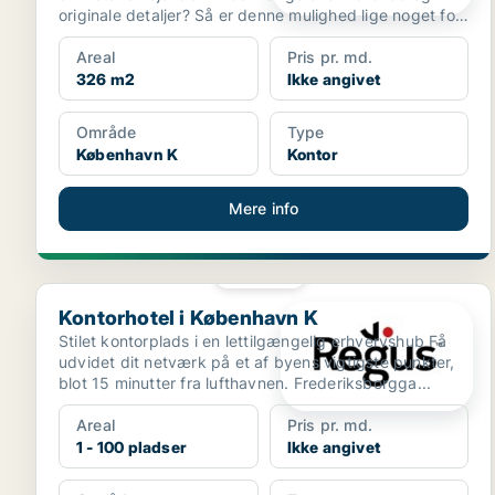
originale detaljer? Så er denne mulighed lige noget for
di...
Areal
Pris pr. md.
326 m2
Ikke angivet
Område
Type
København K
Kontor
Mere info
PLATIN
Kontorhotel i København K
Kontorhotel i København K
Stilet kontorplads i en lettilgængelig erhvervshub Få
udvidet dit netværk på et af byens vigtigste punkter,
blot 15 minutter fra lufthavnen. Frederiksborgga...
Areal
Pris pr. md.
1 - 100 pladser
Ikke angivet