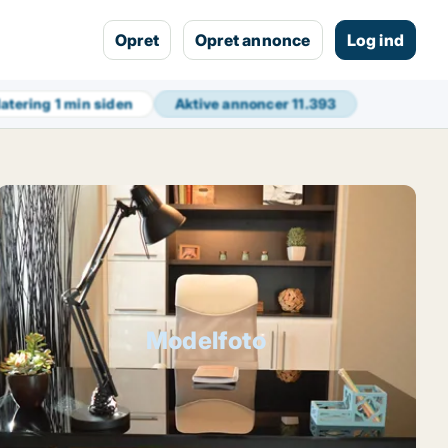
Opret
Opret annonce
Log ind
datering
1 min siden
Aktive annoncer
11.393
Modelfoto