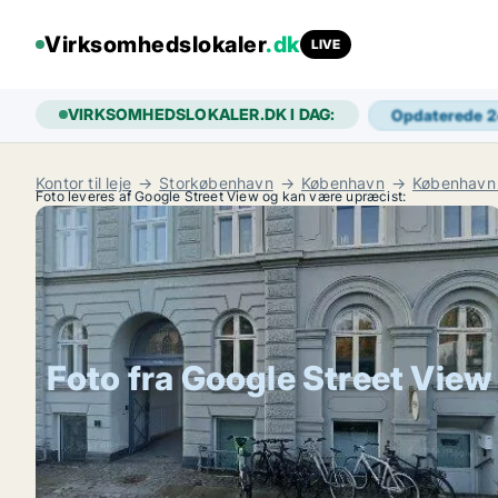
Virksomhedslokaler
.dk
LIVE
VIRKSOMHEDSLOKALER.DK I DAG:
Opdaterede 
Kontor til leje
Storkøbenhavn
København
København
Foto leveres af Google Street View og kan være upræcist:
Foto fra Google Street View