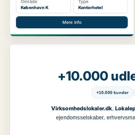
Område
Type
København K
Kontorhotel
Mere info
+10.000 udle
+10.000 kunder
Virksomhedslokaler.dk
Lokalep
,
ejendomsselskaber, erhvervsmægl