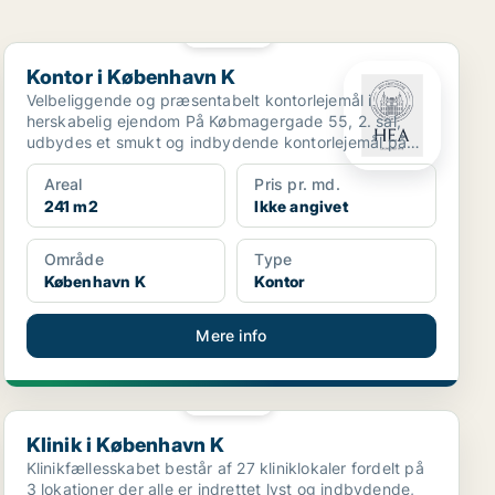
PLATIN
Kontor i København K
Kontor i København K
Velbeliggende og præsentabelt kontorlejemål i
herskabelig ejendom På Købmagergade 55, 2. sal,
udbydes et smukt og indbydende kontorlejemål på
241 m² i en k...
Areal
Pris pr. md.
241 m2
Ikke angivet
Område
Type
København K
Kontor
Mere info
PLATIN
Klinik i København K
Klinik i København K
Klinikfællesskabet består af 27 kliniklokaler fordelt på
3 lokationer der alle er indrettet lyst og indbydende,