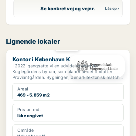
Se konkret vej og vejnr.
Lignende lokaler
PLATIN
Kontor i København K
Kontor i København K
I 2022 igangsatte vi en udvidelsesplan for
Kuglegårdens byrum, som blandt andet omfatter
Proviantgården. Bygningen, der arkitektonisk matcher
områdets mariti...
Areal
469 - 5.859 m2
Pris pr. md.
Ikke angivet
Område