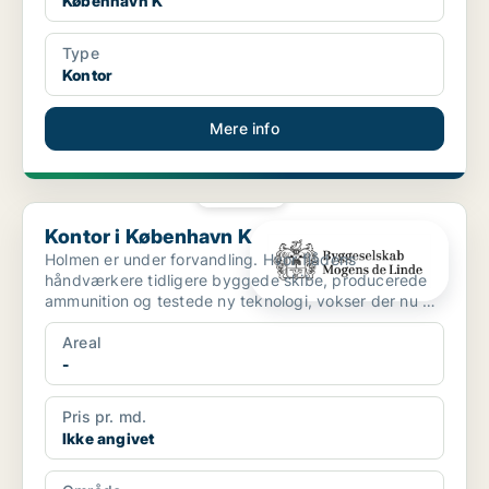
København K
Type
Kontor
Mere info
PLATIN
Kontor i København K
Kontor i København K
Holmen er under forvandling. Hvor flådens
håndværkere tidligere byggede skibe, producerede
ammunition og testede ny teknologi, vokser der nu en
helt ny bydel...
Areal
-
Pris pr. md.
Ikke angivet