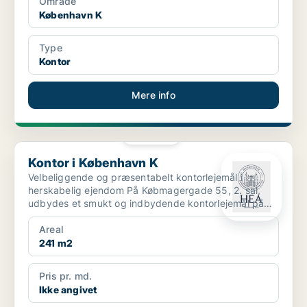
Område
København K
Type
Kontor
Mere info
PLATIN
Kontor i København K
Kontor i København K
Velbeliggende og præsentabelt kontorlejemål i
herskabelig ejendom På Købmagergade 55, 2. sal,
udbydes et smukt og indbydende kontorlejemål på
241 m² i en k...
Areal
241 m2
Pris pr. md.
Ikke angivet