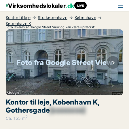
Virksomhedslokaler
.dk
LIVE
Kontor til leje
Storkøbenhavn
København
København K
Foto leveres af Google Street View og kan være upræcist:
Foto fra Google Street View
Kontor til leje, København K,
Gothersgade
[xxxxxxxx]
2
Ca. 155 m