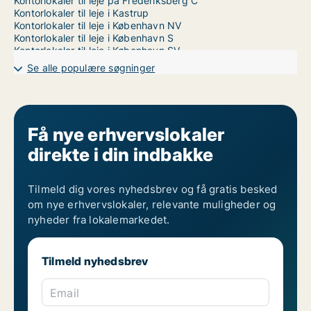
Kontorlokaler til leje på Frederiksberg C
Kontorlokaler til leje i Kastrup
Kontorlokaler til leje i København NV
Kontorlokaler til leje i København S
Kontorlokaler til leje i København SV
Kontorlokaler til leje i Nordhavn
Se alle populære søgninger
Kontorlokaler til leje på Nørrebro
Kontorlokaler til leje i Valby
Kontorlokaler til leje i Vanløse
Kontorlokaler til leje på Vesterbro
Kontorlokaler til leje i Ørestad
Få nye erhvervslokaler
Kontorlokaler til leje på Østerbro
direkte i din indbakke
Tilmeld dig vores nyhedsbrev og få gratis besked
om nye erhvervslokaler, relevante muligheder og
nyheder fra lokalemarkedet.
Tilmeld nyhedsbrev
Email