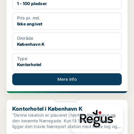
1 - 100 pladser
Pris pr. md.
Ikke angivet
Område
København K
Type
Kontorhotel
Mere info
PLATIN
Kontorhotel i København K
Kontorhotel i København K
"Denne lokation er placeret i hjertet i København og
den berømte Nørregade. Kun få 100 meter derfra
ligger den travle Nørreport station med både tog og
metro...