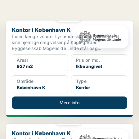
PLATIN
Kontor i København K
Kontor i København K
Inden længe vender Lystøndeskuret atter tilbage til
sine hjemlige omgivelser på Kuglegården.
Byggeselskab Mogens de Linde står bag
genopførelsen af det bemær...
Areal
Pris pr. md.
927 m2
Ikke angivet
Område
Type
København K
Kontor
Mere info
PLATIN
Kontor i København K
Kontor i København K