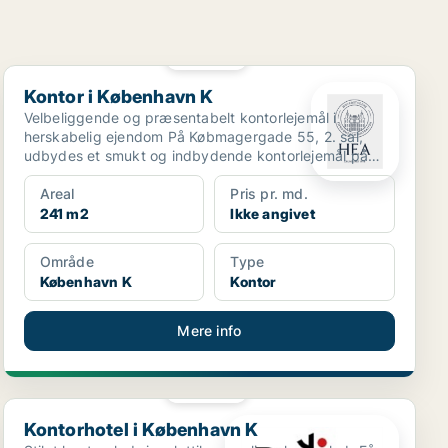
PLATIN
Kontor i København K
Kontor i København K
Velbeliggende og præsentabelt kontorlejemål i
herskabelig ejendom På Købmagergade 55, 2. sal,
udbydes et smukt og indbydende kontorlejemål på
241 m² i en k...
Areal
Pris pr. md.
241 m2
Ikke angivet
Område
Type
København K
Kontor
Mere info
PLATIN
Kontorhotel i København K
Kontorhotel i København K