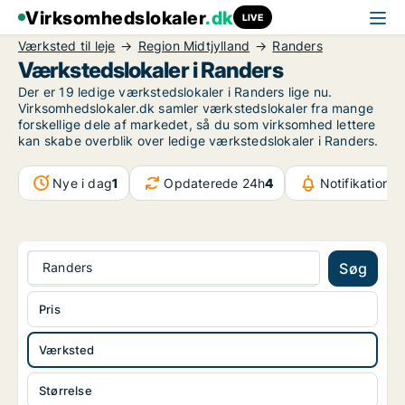
Virksomhedslokaler
.dk
LIVE
Værksted til leje
Region Midtjylland
Randers
Værkstedslokaler i Randers
Der er 19 ledige værkstedslokaler i Randers lige nu.
Virksomhedslokaler.dk samler værkstedslokaler fra mange
forskellige dele af markedet, så du som virksomhed lettere
kan skabe overblik over ledige værkstedslokaler i Randers.
Nye i dag
1
Opdaterede 24h
4
Notifikationer
Randers
Søg
Pris
Værksted
Størrelse