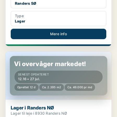
Randers SØ
Type
Lager
Mere info
Lager i Randers NØ
Vi overvåger markedet!
SENEST OPDATERET
12.16 • 27 jul.
Oprettet 12 d
Ca. 2.395 m2
Ca. 49.000 pr md
Lager i Randers NØ
Lager til leje i 8930 Randers NØ