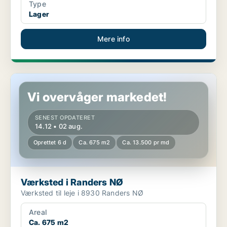
Type
Lager
Mere info
Værksted i Randers NØ
Vi overvåger markedet!
SENEST OPDATERET
14.12 • 02 aug.
Oprettet 6 d
Ca. 675 m2
Ca. 13.500 pr md
Værksted i Randers NØ
Værksted til leje i 8930 Randers NØ
Areal
Ca. 675 m2