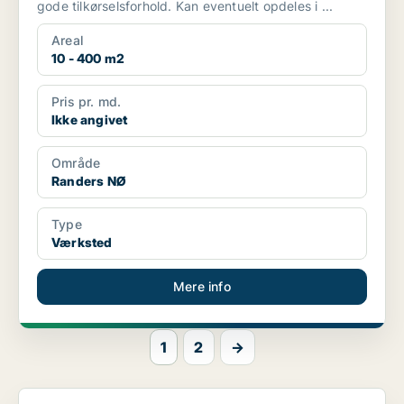
gode tilkørselsforhold. Kan eventuelt opdeles i ...
Areal
10 - 400 m2
Pris pr. md.
Ikke angivet
Område
Randers NØ
Type
Værksted
Mere info
1
2
→