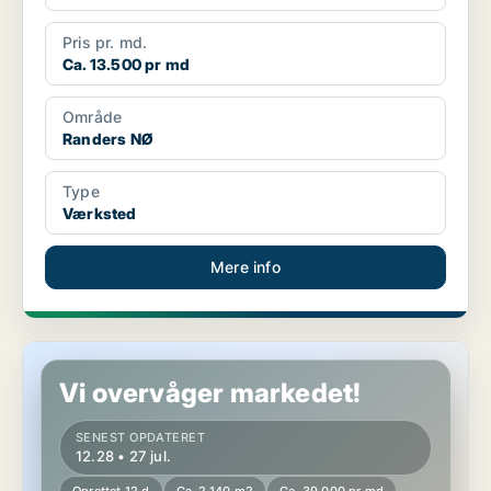
Pris pr. md.
Ca. 13.500 pr md
Område
Randers NØ
Type
Værksted
Mere info
Lager i Randers SØ
Vi overvåger markedet!
SENEST OPDATERET
12.28 • 27 jul.