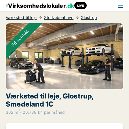
Virksomhedslokaler
.dk
LIVE
Værksted til leje
Storkøbenhavn
Glostrup
Fri kontakt
Værksted til leje, Glostrup,
Smedeland 1C
2
362 m
26.788 kr. per måned