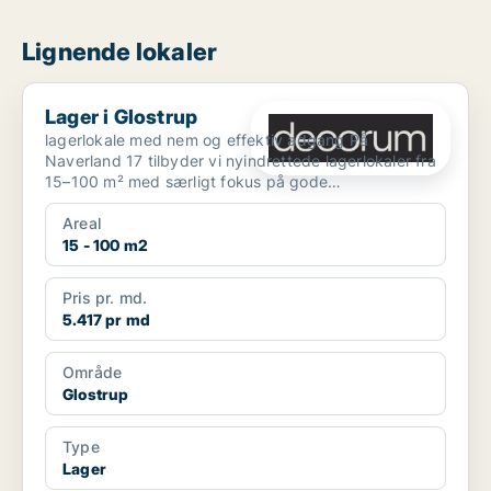
Lignende lokaler
Lager i Glostrup
Lager i Glostrup
lagerlokale med nem og effektiv adgang På
Naverland 17 tilbyder vi nyindrettede lagerlokaler fra
15–100 m² med særligt fokus på gode
adgangsforhold og enk...
Areal
15 - 100 m2
Pris pr. md.
5.417 pr md
Område
Glostrup
Type
Lager