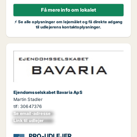
Få mere info om lokalet
⚡ Se alle oplysninger om lejemålet og få direkte adgang
til udlejerens kontaktoplysninger.
Ejendomsselskabet Bavaria ApS
Martin Stadler
tlf: 30647376
Se email-adresse
xxxxxxxxxxxxxxxx
Link til udlejer
xxxxxxxxxxxxxxxx
PRO-UDLEJER