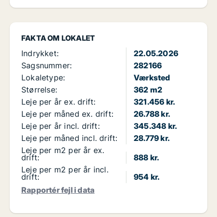
FAKTA OM LOKALET
Indrykket:
22.05.2026
Sagsnummer:
282166
Lokaletype:
Værksted
Størrelse:
362 m2
Leje per år ex. drift:
321.456 kr.
Leje per måned ex. drift:
26.788 kr.
Leje per år incl. drift:
345.348 kr.
Leje per måned incl. drift:
28.779 kr.
Leje per m2 per år ex.
drift:
888 kr.
Leje per m2 per år incl.
drift:
954 kr.
Rapportér fejl i data