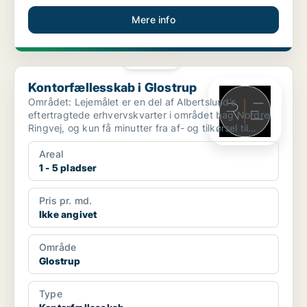
Mere info
PLATIN
Kontorfællesskab i Glostrup
Kontorfællesskab i Glostrup
Området: Lejemålet er en del af Albertslund’s
eftertragtede erhvervskvarter i området bag Nordre
Ringvej, og kun få minutter fra af- og tilkørsel til
motorv...
Areal
1 - 5 pladser
Pris pr. md.
Ikke angivet
Område
Glostrup
Type