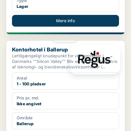
Type
Lager
Mere info
PLATIN
Kontorhotel i Ballerup
Kontorhotel i Ballerup
Lettilgængeligt knudepunkt for virksomheder i
Danmarks ""Silicon Valley"" Bliv en del af de tusindvis
af teknologi- og biovidenskabsvirksomheder i
Ballerups...
Areal
1 - 100 pladser
Pris pr. md.
Ikke angivet
Område
Ballerup