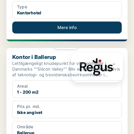
Type
Kontorhotel
Mere info
PLATIN
Kontor i Ballerup
Kontor i Ballerup
Lettilgængeligt knudepunkt for virksomheder i
Danmarks ""Silicon Valley"" Bliv en del af de tusindvis
af teknologi- og biovidenskabsvirksomheder i
Ballerups...
Areal
1 - 200 m2
Pris pr. md.
Ikke angivet
Område
Ballerup