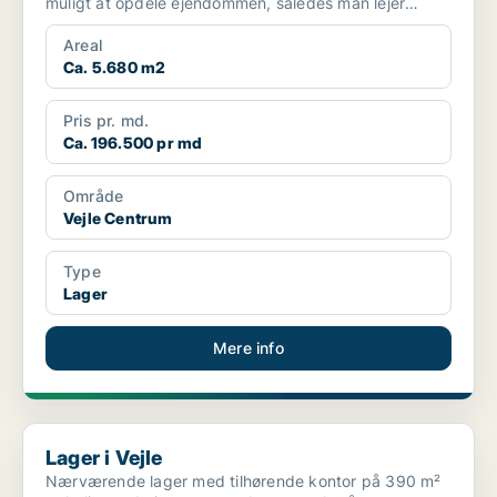
muligt at opdele ejendommen, således man lejer
lagerarealer helt n...
Areal
Ca. 5.680 m2
Pris pr. md.
Ca. 196.500 pr md
Område
Vejle Centrum
Type
Lager
Mere info
Lager i Vejle
Lager i Vejle
Nærværende lager med tilhørende kontor på 390 m²