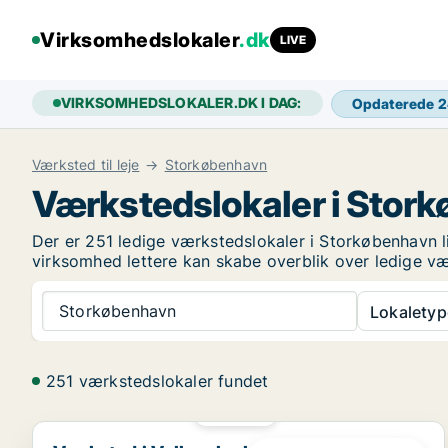
Virksomhedslokaler
.dk
LIVE
VIRKSOMHEDSLOKALER.DK I DAG:
Opdaterede 
Værksted til leje
Storkøbenhavn
Værkstedslokaler i Stor
Der er 251 ledige værkstedslokaler i Storkøbenhavn l
virksomhed lettere kan skabe overblik over ledige v
Storkøbenhavn
Lokaletyp
251 værkstedslokaler fundet
PLATIN
Værksted i Vallensbæk