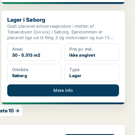
Lager i Søborg
Lager i Søborg
Godt placeret erhvervsejendom i midten af
Tobaksbyen ([xxxxx] i Søborg. Ejendommen er
placeret lige ud til Ring 3 og motorvejen og kun 15
minutters kørse...
Areal
Pris pr. md.
30 - 5.313 m2
Ikke angivet
Område
Type
Søborg
Lager
Mere info
ste 10 →