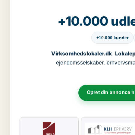
+10.000 udle
+10.000 kunder
Virksomhedslokaler.dk
Lokalep
,
ejendomsselskaber, erhvervsmægl
Opret din annonce 