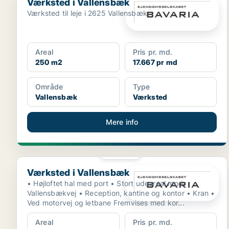
Værksted i Vallensbæk
Værksted til leje i 2625 Vallensbæk
Areal
Pris pr. md.
250 m2
17.667 pr md
Område
Type
Vallensbæk
Værksted
Mere info
PLATIN
Værksted i Vallensbæk
Værksted i Vallensbæk
• Højloftet hal med port • Stort udeareal mod
Vallensbækvej • Reception, kantine og kontor • Kran •
Ved motorvej og letbane Fremvises med kor...
Areal
Pris pr. md.