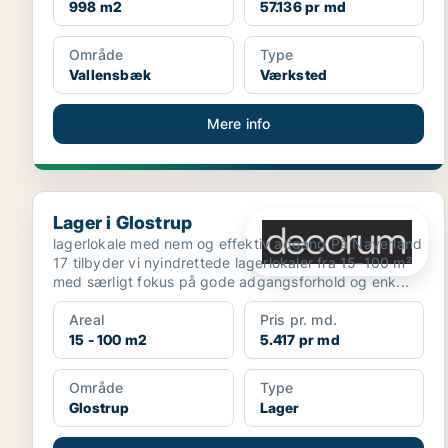
998 m2
57.136 pr md
Område
Type
Vallensbæk
Værksted
Mere info
Lager i Glostrup
Lager i Glostrup
lagerlokale med nem og effektiv adgang På Naverland
17 tilbyder vi nyindrettede lagerlokaler fra 15–100 m²
med særligt fokus på gode adgangsforhold og enk...
Areal
Pris pr. md.
15 - 100 m2
5.417 pr md
Område
Type
Glostrup
Lager