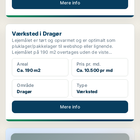
Mere info
Værksted i Dragør
Værksted i Dragør
Lejemålet er tørt og opvarmet og er optimalt som
pluklager/pakkelager til webshop eller lignende.
Lejemålet på 190 m2 overtages uden de viste
rum/skillevægge...
Areal
Pris pr. md.
Ca. 190 m2
Ca. 10.500 pr md
Område
Type
Dragør
Værksted
Mere info
Lager i Ishøj