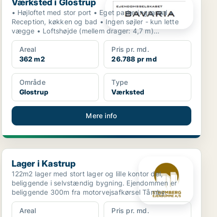
Værksted i Glostrup
• Højloftet med stor port • Eget parkeringsareal •
Reception, køkken og bad • Ingen søjler - kun lette
vægge • Loftshøjde (mellem drager: 4,7 m)...
Areal
Pris pr. md.
362 m2
26.788 pr md
Område
Type
Glostrup
Værksted
Mere info
Lager i Kastrup
Lager i Kastrup
122m2 lager med stort lager og lille kontor del,
beliggende i selvstændig bygning. Ejendommen er
beliggende 300m fra motorvejsafkørsel Tårnby.
Areal
Pris pr. md.