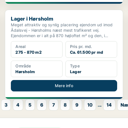
Lager i Hørsholm
Lager i Hørsholm
Meget attraktiv og synlig placering ejendom ud imod
Ådalsvej - Hørsholms næst mest trafikeret vej.
Ejendommen er i alt på 870 højloftet m² og den, i
ejendomm...
Areal
Pris pr. md.
275 - 870 m2
Ca. 61.500 pr md
Område
Type
Hørsholm
Lager
Mere info
3
4
5
6
7
8
9
10
...
14
Næ