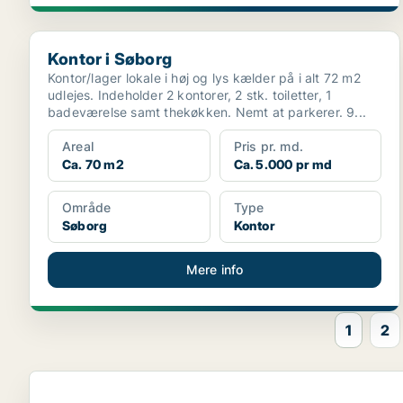
Kontor i Søborg
Kontor i Søborg
Kontor/lager lokale i høj og lys kælder på i alt 72 m2
udlejes. Indeholder 2 kontorer, 2 stk. toiletter, 1
badeværelse samt thekøkken. Nemt at parkerer. 9...
Areal
Pris pr. md.
Ca. 70 m2
Ca. 5.000 pr md
Område
Type
Søborg
Kontor
Mere info
1
2