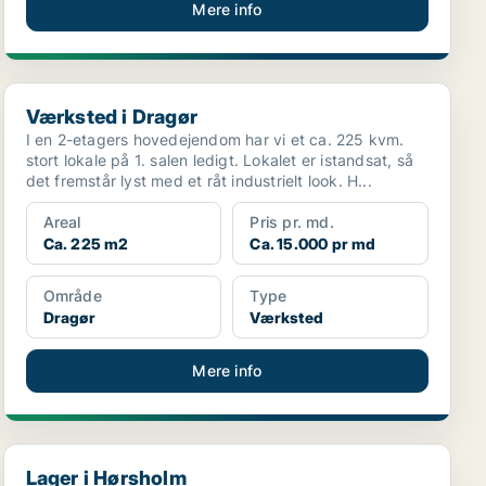
Mere info
Værksted i Dragør
Værksted i Dragør
I en 2-etagers hovedejendom har vi et ca. 225 kvm.
stort lokale på 1. salen ledigt. Lokalet er istandsat, så
det fremstår lyst med et råt industrielt look. H...
Areal
Pris pr. md.
Ca. 225 m2
Ca. 15.000 pr md
Område
Type
Dragør
Værksted
Mere info
Lager i Hørsholm
Lager i Hørsholm