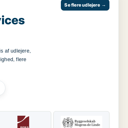
Se flere udlejere
→
vices
s af udlejere,
ighed, flere