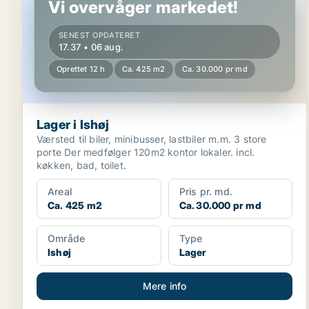
Vi overvåger markedet!
SENEST OPDATERET
17.37 • 06 aug.
Oprettet 12 h
Ca. 425 m2
Ca. 30.000 pr md
Lager i Ishøj
Værsted til biler, minibusser, lastbiler m.m. 3 store
porte Der medfølger 120m2 kontor lokaler. incl.
køkken, bad, toilet.
Areal
Pris pr. md.
Ca. 425 m2
Ca. 30.000 pr md
Område
Type
Ishøj
Lager
Mere info