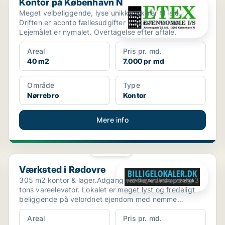
Kontor på København N
Meget velbeliggende, lyse unikke lokaler til leje.
Driften er aconto fællesudgifter + aconto varme.
Lejemålet er nymalet. Overtagelse efter aftale.
Areal
Pris pr. md.
40 m2
7.000 pr md
Område
Type
Nørrebro
Kontor
Mere info
PLATIN
Værksted i Rødovre
Værksted i Rødovre
305 m2 kontor & lager.Adgang via hovedtrappe og 3
tons vareelevator. Lokalet er meget lyst og fredeligt
beliggende på velordnet ejendom med nemme
adgangsforh...
Areal
Pris pr. md.