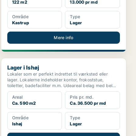
122 m2
13.000 pr md
Område
Type
Kastrup
Lager
Mere info
Lager i Ishøj
Lager i Ishøj
Lokaler som er perfekt indrettet til værksted eller
lager. Lokalerne indeholder kontor, frokoststue,
toiletter, badefaciliter m.m. Udeareal belag med bel...
Areal
Pris pr. md.
Ca. 590 m2
Ca. 36.500 pr md
Område
Type
Ishøj
Lager