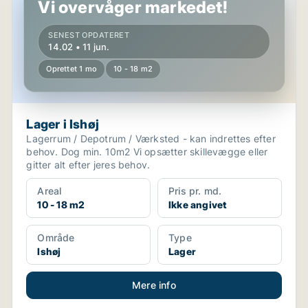
Vi overvåger markedet!
SENEST OPDATERET
14.02 • 11 jun.
Oprettet 1 mo
10 - 18 m2
Lager i Ishøj
Lagerrum / Depotrum / Værksted - kan indrettes efter
behov. Dog min. 10m2 Vi opsætter skillevægge eller
gitter alt efter jeres behov.
Areal
Pris pr. md.
10 - 18 m2
Ikke angivet
Område
Type
Ishøj
Lager
Mere info