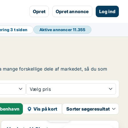
Opret
Opret annonce
Log ind
ering
3 t siden
Aktive annoncer
11.355
a mange forskellige dele af markedet, så du som
Vælg pris
københavn
Vis på kort
Sorter søgeresultat
PLATIN
Værksted i Glostrup