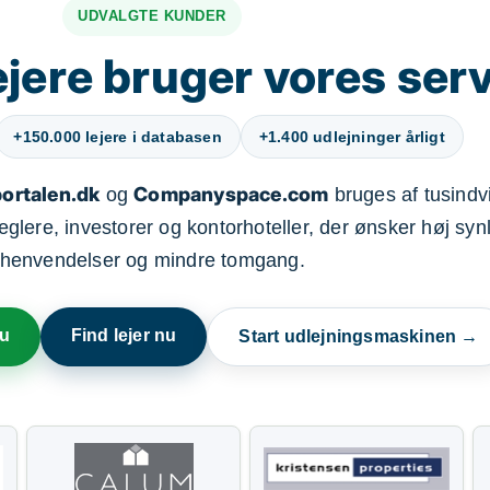
UDVALGTE KUNDER
jere bruger vores ser
+150.000 lejere i databasen
+1.400 udlejninger årligt
ortalen.dk
Companyspace.com
og
bruges af tusindvi
ere, investorer og kontorhoteller, der ønsker høj synl
henvendelser og mindre tomgang.
nu
Find lejer nu
Start udlejningsmaskinen →