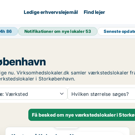
Ledige erhvervslejemål
Find lejer
24h
86
Notifikationer om nye lokaler
53
Seneste opdat
københavn
ige nu. Virksomhedslokaler.dk samler værkstedslokaler fr
ærkstedslokaler i Storkøbenhavn.
e:
Værksted
Hvilken størrelse søges?
Få besked om nye værkstedslokaler i Stor
PLATIN
Kontor på København N