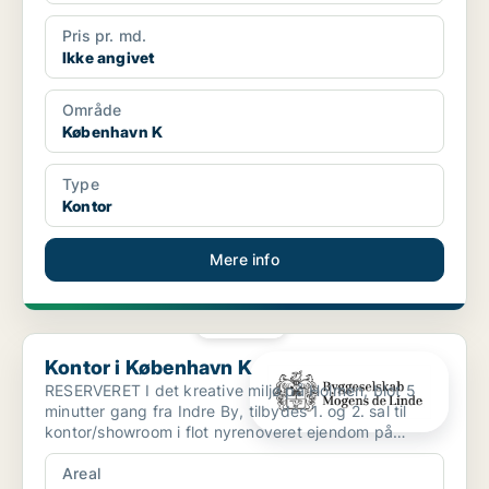
Pris pr. md.
Ikke angivet
Område
København K
Type
Kontor
Mere info
PLATIN
Kontor i København K
Kontor i København K
RESERVERET I det kreative miljø på Holmen, blot 5
minutter gang fra Indre By, tilbydes 1. og 2. sal til
kontor/showroom i flot nyrenoveret ejendom på
"Arsen...
Areal