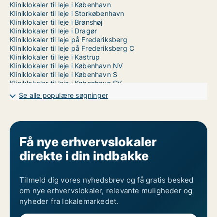
Kliniklokaler til leje i København
Kliniklokaler til leje i Storkøbenhavn
Kliniklokaler til leje i Brønshøj
Kliniklokaler til leje i Dragør
Kliniklokaler til leje på Frederiksberg
Kliniklokaler til leje på Frederiksberg C
Kliniklokaler til leje i Kastrup
Kliniklokaler til leje i København NV
Kliniklokaler til leje i København S
Kliniklokaler til leje i København SV
Kliniklokaler til leje i Nordhavn
Se alle populære søgninger
Kliniklokaler til leje på Nørrebro
Kliniklokaler til leje i Valby
Kliniklokaler til leje i Vanløse
Kliniklokaler til leje på Vesterbro
Kliniklokaler til leje i Ørestad
Få nye erhvervslokaler
Kliniklokaler til leje på Østerbro
direkte i din indbakke
Tilmeld dig vores nyhedsbrev og få gratis besked
om nye erhvervslokaler, relevante muligheder og
nyheder fra lokalemarkedet.