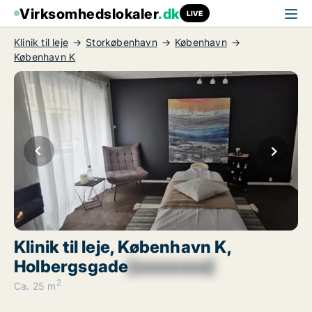
Virksomhedslokaler
.dk
LIVE
Klinik til leje
Storkøbenhavn
København
København K
Klinik til leje, København K,
Holbergsgade
[xxxxxxxx]
2
Ca. 25 m