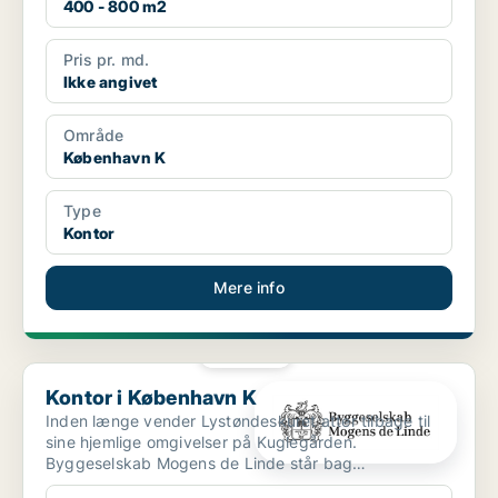
400 - 800 m2
Pris pr. md.
Ikke angivet
Område
København K
Type
Kontor
Mere info
PLATIN
Kontor i København K
Kontor i København K
Inden længe vender Lystøndeskuret atter tilbage til
sine hjemlige omgivelser på Kuglegården.
Byggeselskab Mogens de Linde står bag
genopførelsen af det bemær...