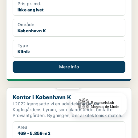
Pris pr. md.
Ikke angivet
Område
København K
Type
Klinik
Mere info
PLATIN
Kontor i København K
Kontor i København K
I 2022 igangsatte vi en udvidelsesplan for
Kuglegårdens byrum, som blandt andet omfatter
Proviantgården. Bygningen, der arkitektonisk matcher
områdets mariti...
Areal
469 - 5.859 m2