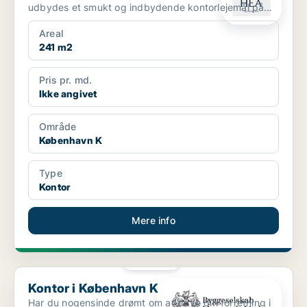
udbydes et smukt og indbydende kontorlejemål på
241 m² i en k...
Areal
241 m2
Pris pr. md.
Ikke angivet
Område
København K
Type
Kontor
Mere info
PLATIN
Kontor i København K
Kontor i København K
Har du nogensinde drømt om at drive din forretning i