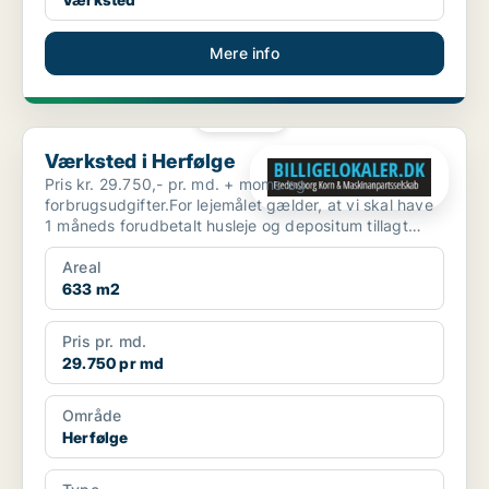
Mere info
PLATIN
Værksted i Herfølge
Værksted i Herfølge
Pris kr. 29.750,- pr. md. + moms og
forbrugsudgifter.For lejemålet gælder, at vi skal have
1 måneds forudbetalt husleje og depositum tillagt
moms. Lokalern...
Areal
633 m2
Pris pr. md.
29.750 pr md
Område
Herfølge