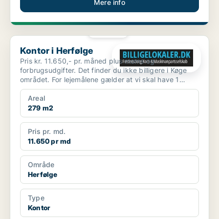
Mere info
PLATIN
Kontor i Herfølge
Kontor i Herfølge
Pris kr. 11.650,- pr. måned plus moms og
forbrugsudgifter. Det finder du ikke billigere i Køge
området. For lejemålene gælder at vi skal have 1
måneds foru...
Areal
279 m2
Pris pr. md.
11.650 pr md
Område
Herfølge
Type
Kontor