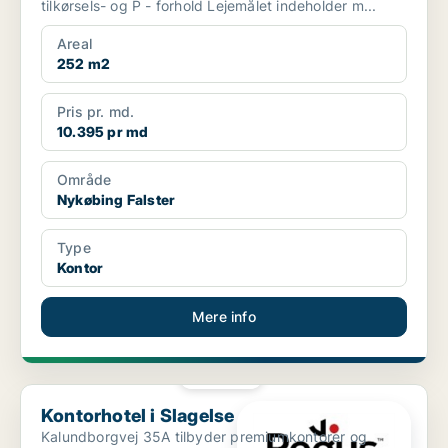
tilkørsels- og P - forhold Lejemålet indeholder m...
Areal
252 m2
Pris pr. md.
10.395 pr md
Område
Nykøbing Falster
Type
Kontor
Mere info
PLATIN
Kontorhotel i Slagelse
Kontorhotel i Slagelse
Kalundborgvej 35A tilbyder premiumkontorer og