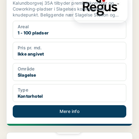
Kalundborgvej 35A tilbyder premiumkontorer og
Coworking-pladser i Slagelses kommercielle
knudepunkt. Beliggende nær Slagelse Station og
Slagelse Bus Terminal...
Areal
1 - 100 pladser
Pris pr. md.
Ikke angivet
Område
Slagelse
Type
Kontorhotel
Mere info
PLATIN
Kontorfællesskab i Roskilde