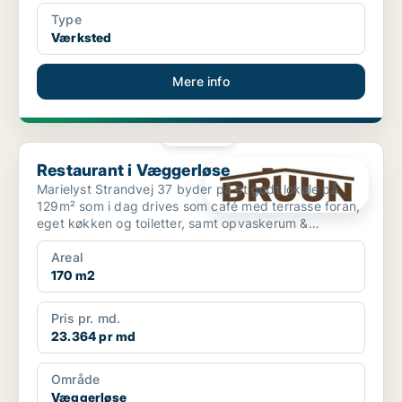
Type
Værksted
Mere info
PLATIN
Restaurant i Væggerløse
Restaurant i Væggerløse
Marielyst Strandvej 37 byder på et godt lokale på
129m² som i dag drives som café med terrasse foran,
eget køkken og toiletter, samt opvaskerum &
lagerplads....
Areal
170 m2
Pris pr. md.
23.364 pr md
Område
Væggerløse