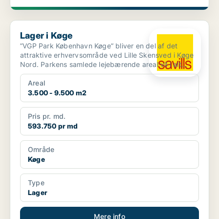
Lager i Køge
Lager i Køge
”VGP Park København Køge” bliver en del af det
attraktive erhvervsområde ved Lille Skensved i Køge
Nord. Parkens samlede lejebærende areal vil i alt
udgøre c...
Areal
3.500 - 9.500 m2
Pris pr. md.
593.750 pr md
Område
Køge
Type
Lager
Mere info