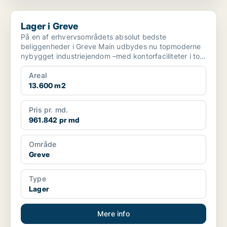
Lager i Greve
Lager i Greve
På en af erhvervsområdets absolut bedste
beliggenheder i Greve Main udbydes nu topmoderne
nybygget industriejendom –med kontorfaciliteter i to
plan og tilhør...
Areal
13.600 m2
Pris pr. md.
961.842 pr md
Område
Greve
Type
Lager
Mere info