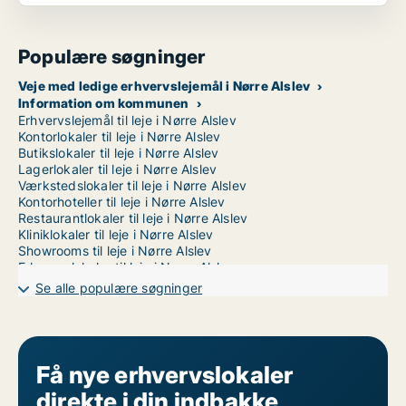
Populære søgninger
Veje med ledige erhvervslejemål i Nørre Alslev
Information om kommunen
Erhvervslejemål til leje i Nørre Alslev
Kontorlokaler til leje i Nørre Alslev
Butikslokaler til leje i Nørre Alslev
Lagerlokaler til leje i Nørre Alslev
Værkstedslokaler til leje i Nørre Alslev
Kontorhoteller til leje i Nørre Alslev
Restaurantlokaler til leje i Nørre Alslev
Kliniklokaler til leje i Nørre Alslev
Showrooms til leje i Nørre Alslev
Erhvervslokaler til leje i Nørre Alslev
Erhvervsgrunde til leje i Nørre Alslev
Se alle populære søgninger
Garager til leje i Nørre Alslev
Få nye erhvervslokaler
direkte i din indbakke