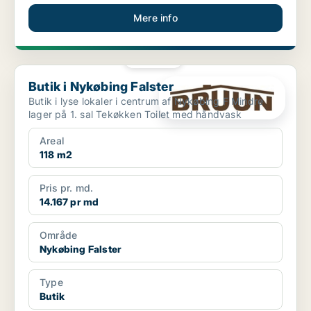
Mere info
PLATIN
Butik i Nykøbing Falster
Butik i Nykøbing Falster
Butik i lyse lokaler i centrum af Nykøbing F Mindre
lager på 1. sal Tekøkken Toilet med håndvask
Areal
118 m2
Pris pr. md.
14.167 pr md
Område
Nykøbing Falster
Type
Butik