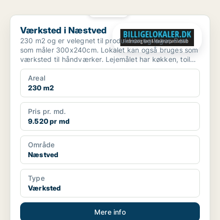
PLATIN
Værksted i Næstved
Værksted i Næstved
230 m2 og er velegnet til produktion og lager. Port
som måler 300x240cm. Lokalet kan også bruges som
værksted til håndværker. Lejemålet har køkken, toilet
og...
Areal
230 m2
Pris pr. md.
9.520 pr md
Område
Næstved
Type
Værksted
Mere info