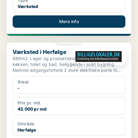
Type
Værksted
Mere info
PLATIN
Værksted i Herfølge
Værksted i Herfølge
889m2. Lager og produktionslokaler med kontor,
køkken, toilet og bad, beliggende i solid bygning.
Nemme adgangsforhold 2 store elektriske porte til
lager, pl...
Areal
-
Pris pr. md.
42.000 pr md
Område
Herfølge