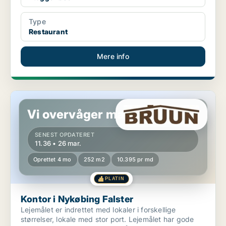
Type
Restaurant
Mere info
Kontor i Nykøbing Falster
Vi overvåger markedet!
SENEST OPDATERET
11.36 • 26 mar.
Oprettet 4 mo
252 m2
10.395 pr md
PLATIN
Kontor i Nykøbing Falster
Lejemålet er indrettet med lokaler i forskellige
størrelser, lokale med stor port. Lejemålet har gode