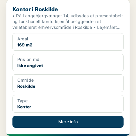
Kontor i Roskilde
Kontor i Roskilde
• På Langebjergvænget 14, udbydes et præsentabelt
og funktionelt kontorlejemål beliggende i et
veletableret erhvervsområde i Roskilde • Lejemålet
fremstår i...
Areal
169 m2
Pris pr. md.
Ikke angivet
Område
Roskilde
Type
Kontor
Mere info