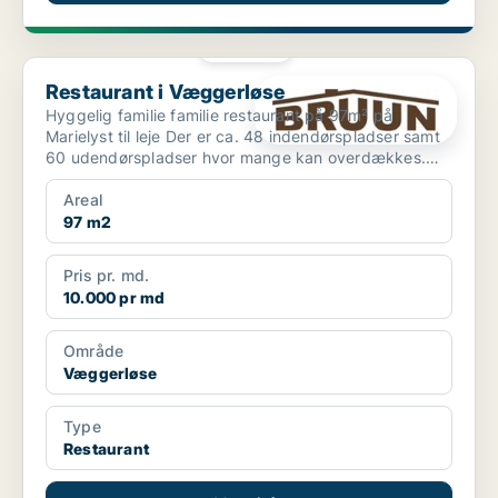
PLATIN
Restaurant i Væggerløse
Restaurant i Væggerløse
Hyggelig familie familie restaurant på 97m² på
Marielyst til leje Der er ca. 48 indendørspladser samt
60 udendørspladser hvor mange kan overdækkes.
Ejendo...
Areal
97 m2
Pris pr. md.
10.000 pr md
Område
Væggerløse
Type
Restaurant