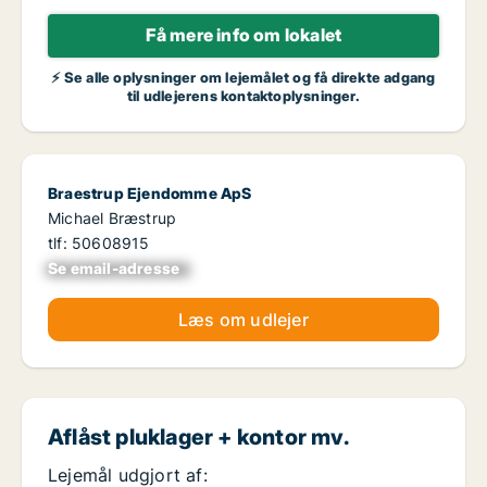
Få mere info om lokalet
⚡ Se alle oplysninger om lejemålet og få direkte adgang
til udlejerens kontaktoplysninger.
Braestrup Ejendomme ApS
Michael Bræstrup
tlf: 50608915
Se email-adresse
xxxxxxxxxxxxxxxx
Læs om udlejer
Aflåst pluklager + kontor mv.
Lejemål udgjort af: