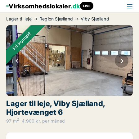
Virksomhedslokaler
.dk
LIVE
Lager til leje
Region Sjælland
Viby Sjælland
Fri kontakt
Lager til leje, Viby Sjælland,
Hjortevænget 6
2
97 m
4.900 kr. per måned