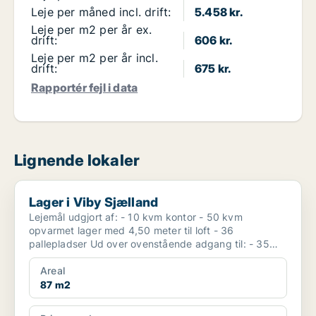
Leje per måned incl. drift:
5.458 kr.
Leje per m2 per år ex.
drift:
606 kr.
Leje per m2 per år incl.
drift:
675 kr.
Rapportér fejl i data
Lignende lokaler
Lager i Viby Sjælland
Lager i Viby Sjælland
Lejemål udgjort af: - 10 kvm kontor - 50 kvm
opvarmet lager med 4,50 meter til loft - 36
pallepladser Ud over ovenstående adgang til: - 35
kvm spisest...
Areal
87 m2