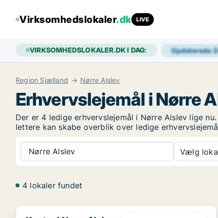
Virksomhedslokaler
.dk
LIVE
VIRKSOMHEDSLOKALER.DK I DAG:
Opdaterede 
Region Sjælland
Nørre Alslev
Erhvervslejemål i Nørre A
Der er 4 ledige erhvervslejemål i Nørre Alslev lige 
lettere kan skabe overblik over ledige erhvervslejemål
Nørre Alslev
Vælg lokal
4 lokaler fundet
Kontor i Nørre Alslev