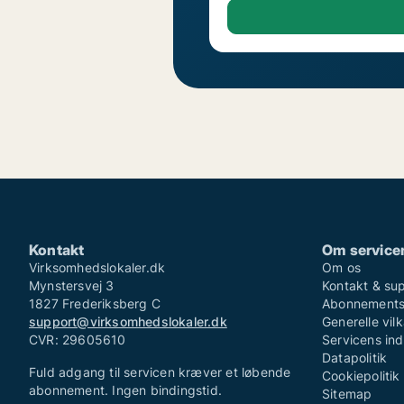
Kontakt
Om service
Virksomhedslokaler.dk
Om os
Mynstersvej 3
Kontakt & su
1827 Frederiksberg C
Abonnementsv
support@virksomhedslokaler.dk
Generelle vilk
CVR: 29605610
Servicens in
Datapolitik
Fuld adgang til servicen kræver et løbende
Cookiepolitik
abonnement. Ingen bindingstid.
Sitemap