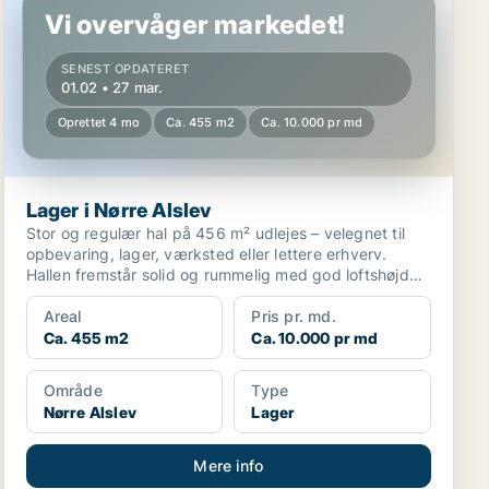
Vi overvåger markedet!
SENEST OPDATERET
01.02 • 27 mar.
Oprettet 4 mo
Ca. 455 m2
Ca. 10.000 pr md
Lager i Nørre Alslev
Stor og regulær hal på 456 m² udlejes – velegnet til
opbevaring, lager, værksted eller lettere erhverv.
Hallen fremstår solid og rummelig med god loftshøjde
...
Areal
Pris pr. md.
Ca. 455 m2
Ca. 10.000 pr md
Område
Type
Nørre Alslev
Lager
Mere info