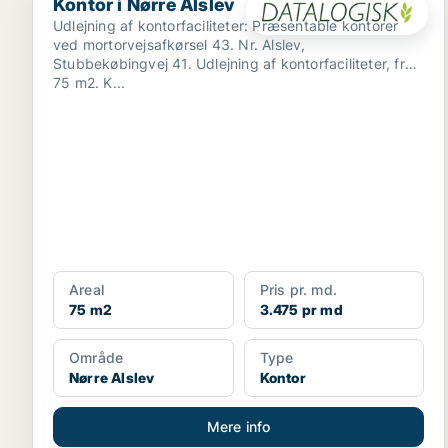
Kontor i Nørre Alslev
Udlejning af kontorfaciliteter: Præsentable kontorer
ved mortorvejsafkørsel 43. Nr. Alslev,
Stubbekøbingvej 41. Udlejning af kontorfaciliteter, fra
75 m2. K...
Areal
Pris pr. md.
75 m2
3.475 pr md
Område
Type
Nørre Alslev
Kontor
Mere info