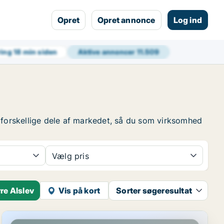
Opret
Opret annonce
Log ind
ring
18 min siden
Aktive annoncer
11.509
e forskellige dele af markedet, så du som virksomhed
Vælg pris
re Alslev
Vis på kort
Sorter søgeresultat
Lager i Nørre Alslev