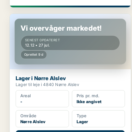
Lager i Nørre Alslev
Vi overvåger markedet!
SENEST OPDATERET
12.12 • 27 jul.
Oprettet 9 d
Lager i Nørre Alslev
Lager til leje i 4840 Nørre Alslev
Areal
Pris pr. md.
-
Ikke angivet
Område
Type
Nørre Alslev
Lager