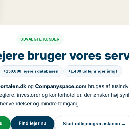
UDVALGTE KUNDER
jere bruger vores ser
+150.000 lejere i databasen
+1.400 udlejninger årligt
ortalen.dk
Companyspace.com
og
bruges af tusindvi
ere, investorer og kontorhoteller, der ønsker høj synl
henvendelser og mindre tomgang.
nu
Find lejer nu
Start udlejningsmaskinen →