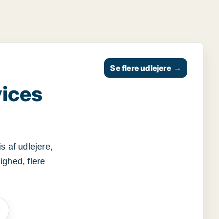
Se flere udlejere
→
vices
s af udlejere,
ighed, flere