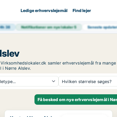
Ledige erhvervslejemål
Find lejer
24h
38
Notifikationer om nye lokaler
5
Seneste opdate
lslev
nu. Virksomhedslokaler.dk samler erhvervslejemål fra mang
 i Nørre Alslev.
etype...
Hvilken størrelse søges?
Få besked om nye erhvervslejemål i Nør
Kontor i Nørre Alslev