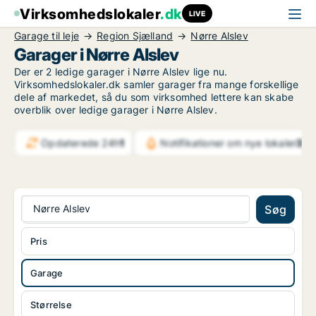
Virksomhedslokaler
.dk
LIVE
Garage til leje
Region Sjælland
Nørre Alslev
Garager i Nørre Alslev
Der er 2 ledige garager i Nørre Alslev lige nu.
Virksomhedslokaler.dk samler garager fra mange forskellige
dele af markedet, så du som virksomhed lettere kan skabe
overblik over ledige garager i Nørre Alslev.
Opdaterede 24h
1
Notifikationer om nye lokaler
311
Nørre Alslev
Søg
Pris
Garage
Størrelse