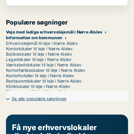
Populære søgninger
Veje med ledige erhvervslejemål i Nørre Alslev
Information om kommunen
Erhvervslejemål til leje i Nørre Alslev
Kontorlokaler til leje i Nørre Alslev
Butikslokaler til leje i Nørre Alslev
Lagerlokaler til leje i Nørre Alslev
Værkstedslokaler til leje i Nørre Alslev
Kontorfællesskaber til leje i Nørre Alslev
Kontorhoteller til leje i Nørre Alslev
Restaurantlokaler til leje i Nørre Alslev
Kliniklokaler til leje i Nørre Alslev
Showrooms til leje i Nørre Alslev
Erhvervslokaler til leje i Nørre Alslev
Se alle populære søgninger
Erhvervsgrunde til leje i Nørre Alslev
Få nye erhvervslokaler