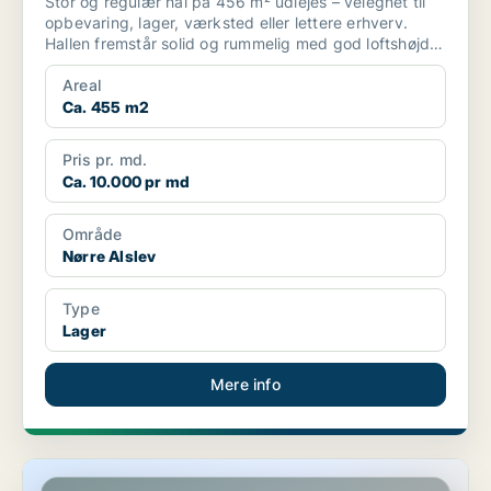
Stor og regulær hal på 456 m² udlejes – velegnet til
opbevaring, lager, værksted eller lettere erhverv.
Hallen fremstår solid og rummelig med god loftshøjde
...
Areal
Ca. 455 m2
Pris pr. md.
Ca. 10.000 pr md
Område
Nørre Alslev
Type
Lager
Mere info
Lager i Nørre Alslev