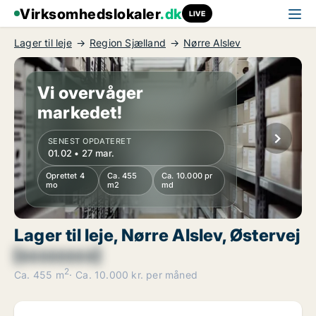
Virksomhedslokaler
.dk
LIVE
Lager til leje
Region Sjælland
Nørre Alslev
Vi overvåger
markedet!
SENEST OPDATERET
01.02 • 27 mar.
Oprettet 4
Ca. 455
Ca. 10.000 pr
mo
m2
md
Lager til leje, Nørre Alslev, Østervej
[xxxxxxxx]
2
Ca. 455 m
Ca. 10.000 kr. per måned