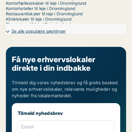
Kontorfællesskaber til leje i Dronninglund
Kontorhoteller til leje i Dronninglund
Restaurantlokaler til leje i Dronninglund
Kliniklokaler til leje i Dronninglund
Showrooms til leje i Dronninglund
Erhvervsgrunde til leje i Dronninglund
Se alle populære søgninger
Garager til leje i Dronninglund
Erhvervslokaler til leje i Aalborg
Få nye erhvervslokaler
direkte i din indbakke
Tilmeld dig vores nyhedsbrev og få gratis besked
om nye erhvervslokaler, relevante muligheder og
nyheder fra lokalemarkedet.
Tilmeld nyhedsbrev
Email