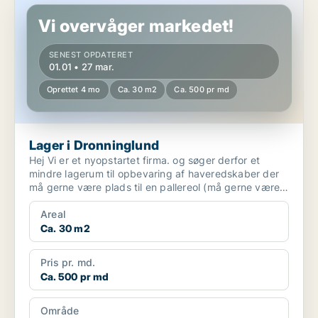
Vi overvåger markedet!
SENEST OPDATERET
01.01 • 27 mar.
Oprettet 4 mo
Ca. 30 m2
Ca. 500 pr md
Lager i Dronninglund
Hej Vi er et nyopstartet firma. og søger derfor et
mindre lagerum til opbevaring af haveredskaber der
må gerne være plads til en pallereol (må gerne være
der...
Areal
Ca. 30 m2
Pris pr. md.
Ca. 500 pr md
Område