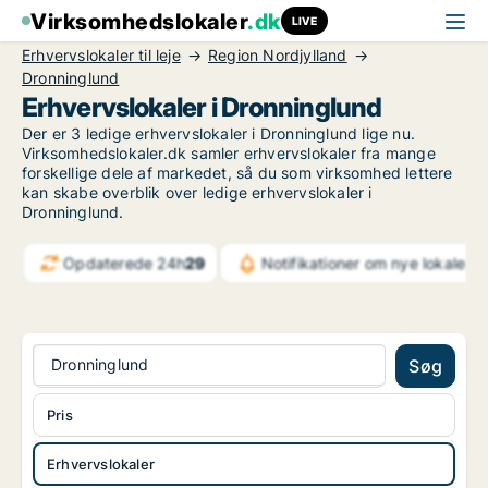
Virksomhedslokaler
.dk
LIVE
Erhvervslokaler til leje
Region Nordjylland
Dronninglund
Erhvervslokaler i Dronninglund
Der er 3 ledige erhvervslokaler i Dronninglund lige nu.
Virksomhedslokaler.dk samler erhvervslokaler fra mange
forskellige dele af markedet, så du som virksomhed lettere
kan skabe overblik over ledige erhvervslokaler i
Dronninglund.
Opdaterede 24h
29
Notifikationer om nye lokaler
6
Dronninglund
Søg
Pris
Erhvervslokaler