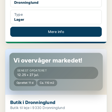
Dronninglund
Type
Lager
Mere info
Butik i Dronninglund
Vi overvåger markedet!
SENEST OPDATERET
12.25 • 27 jul.
Oprettet 11 d
Ca. 110 m2
Butik i Dronninglund
Butik til leje i 9330 Dronninglund