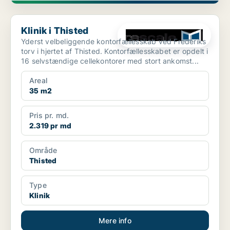
Klinik i Thisted
Klinik i Thisted
Yderst velbeliggende kontorfællesskab ved Frederiks
torv i hjertet af Thisted. Kontorfællesskabet er opdelt i
16 selvstændige cellekontorer med stort ankomst...
Areal
35 m2
Pris pr. md.
2.319 pr md
Område
Thisted
Type
Klinik
Mere info