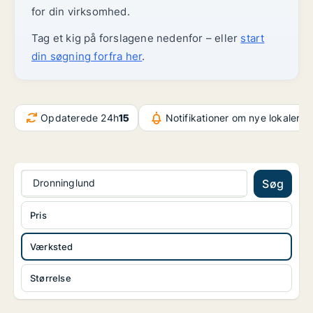
for din virksomhed.
Tag et kig på forslagene nedenfor – eller
start
din søgning forfra her
.
Opdaterede 24h
15
Notifikationer om nye lokaler
1.
Dronninglund
Søg
Pris
Værksted
Størrelse