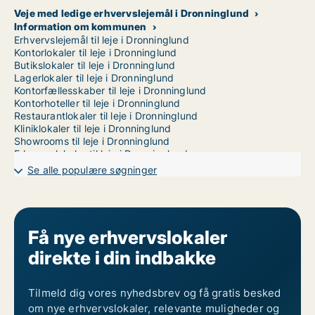
Veje med ledige erhvervslejemål i Dronninglund
Information om kommunen
Erhvervslejemål til leje i Dronninglund
Kontorlokaler til leje i Dronninglund
Butikslokaler til leje i Dronninglund
Lagerlokaler til leje i Dronninglund
Kontorfællesskaber til leje i Dronninglund
Kontorhoteller til leje i Dronninglund
Restaurantlokaler til leje i Dronninglund
Kliniklokaler til leje i Dronninglund
Showrooms til leje i Dronninglund
Erhvervslokaler til leje i Dronninglund
Erhvervsgrunde til leje i Dronninglund
Se alle populære søgninger
Garager til leje i Dronninglund
Værkstedslokaler til leje i Aalborg
Få nye erhvervslokaler
direkte i din indbakke
Tilmeld dig vores nyhedsbrev og få gratis besked
om nye erhvervslokaler, relevante muligheder og