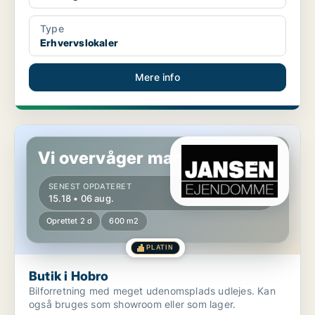
Type
Erhvervslokaler
Mere info
Butik i Hobro
Vi overvåger markedet!
SENEST OPDATERET
15.18 • 06 aug.
Oprettet 2 d
600 m2
PLATIN
Butik i Hobro
Bilforretning med meget udenomsplads udlejes. Kan
også bruges som showroom eller som lager.