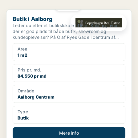
PLATIN
Butik i Aalborg
Butik i Aalborg
Leder du efter et butikslokale til leje i Kolding, hvor
der er god plads til både butik, showroom og
kundeoplevelser? På Olaf Ryes Gade i centrum af
Kolding ...
Areal
1 m2
Pris pr. md.
84.550 pr md
Område
Aalborg Centrum
Type
Butik
Mere info