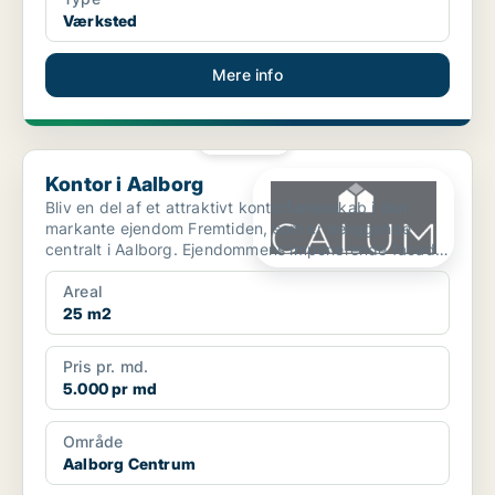
Værksted
Mere info
PLATIN
Kontor i Aalborg
Kontor i Aalborg
Bliv en del af et attraktivt kontorfællesskab i den
markante ejendom Fremtiden, som er beliggende
centralt i Aalborg. Ejendommens imponerende facade
og histo...
Areal
25 m2
Pris pr. md.
5.000 pr md
Område
Aalborg Centrum