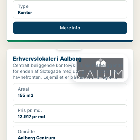
Type
Kontor
Mere info
PLATIN
Erhvervslokaler i Aalborg
Erhvervslokaler i Aalborg
Centralt beliggende kontor-/kliniklejemål beliggende
for enden af Slotsgade med udsigt mod Utzon og
havnefronten. Lejemålet er på i alt 155 m² og er
belig...
Areal
155 m2
Pris pr. md.
12.917 pr md
Område
Aalborg Centrum