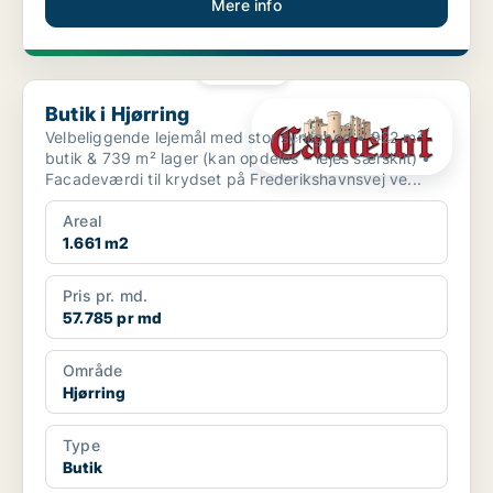
Mere info
PLATIN
Butik i Hjørring
Butik i Hjørring
Velbeliggende lejemål med stor synlighed • 922 m²
butik & 739 m² lager (kan opdeles – lejes særskilt) •
Facadeværdi til krydset på Fre­de­riks­havns­vej ve...
Areal
1.661 m2
Pris pr. md.
57.785 pr md
Område
Hjørring
Type
Butik