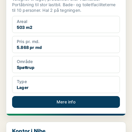
Portåbning til stor lastbil. Bade- og toiletfaciliteterne
til 10 personer. Hal 2 på tegningen.
Areal
503 m2
Pris pr. md.
5.868 pr md
Område
Spøttrup
Type
Lager
Mere info
Kontor i Nibe
Kontor i Nibe