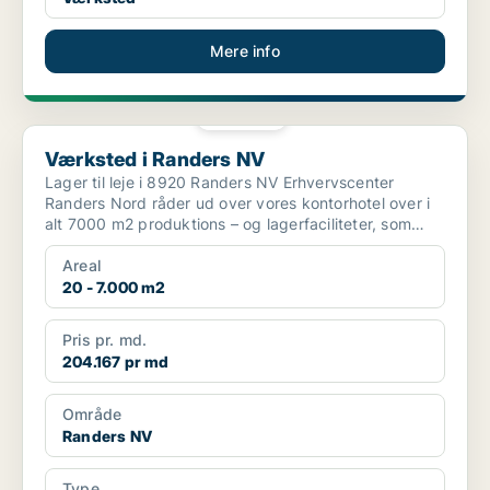
Mere info
PLATIN
Værksted i Randers NV
Værksted i Randers NV
Lager til leje i 8920 Randers NV Erhvervscenter
Randers Nord råder ud over vores kontorhotel over i
alt 7000 m2 produktions – og lagerfaciliteter, som
udlej...
Areal
20 - 7.000 m2
Pris pr. md.
204.167 pr md
Område
Randers NV
Type