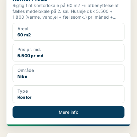
Rigtig fint kontorlokale på 60 m2 Fri afbenyttelse af
fælles mødelokale på 2. sal. Husleje dkk 5.500 +
1.800 (varme, vand,el + fællseomk.) pr. måned +
25%...
Areal
60 m2
Pris pr. md.
5.500 pr md
Område
Nibe
Type
Kontor
Mere info
Kontor i Nibe