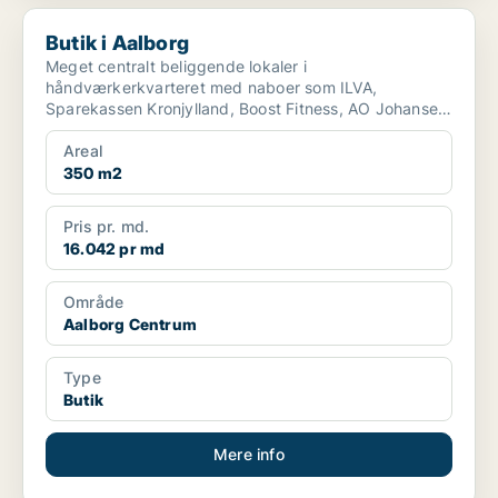
Butik i Aalborg
Butik i Aalborg
Meget centralt beliggende lokaler i
håndværkerkvarteret med naboer som ILVA,
Sparekassen Kronjylland, Boost Fitness, AO Johansen
og Silvan. Kan anvendes ti...
Areal
350 m2
Pris pr. md.
16.042 pr md
Område
Aalborg Centrum
Type
Butik
Mere info