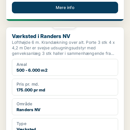
Mere info
PLATIN
Værksted i Randers NV
Værksted i Randers NV
Lofthøjde 6 m. Krandækning over alt. Porte 3 stk 4 x
4,2 m Der er svejse udsugningsudstyr med
genveksanlæg 3 stk haller i sammenhængende fra
1350 kvm...
Areal
500 - 6.000 m2
Pris pr. md.
175.000 pr md
Område
Randers NV
Type
Værksted