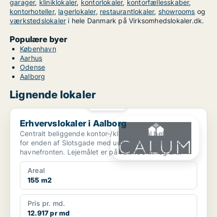
garager
,
kliniklokaler
,
kontorlokaler
,
kontorfællesskaber
,
kontorhoteller
,
lagerlokaler
,
restaurantlokaler
,
showrooms
og
værkstedslokaler
i hele Danmark på Virksomhedslokaler.dk.
Populære byer
København
Aarhus
Odense
Aalborg
Lignende lokaler
PLATIN
Erhvervslokaler i Aalborg
Erhvervslokaler i Aalborg
Centralt beliggende kontor-/kliniklejemål beliggende
for enden af Slotsgade med udsigt mod Utzon og
havnefronten. Lejemålet er på i alt 155 m² og er
belig...
Areal
155 m2
Pris pr. md.
12.917 pr md