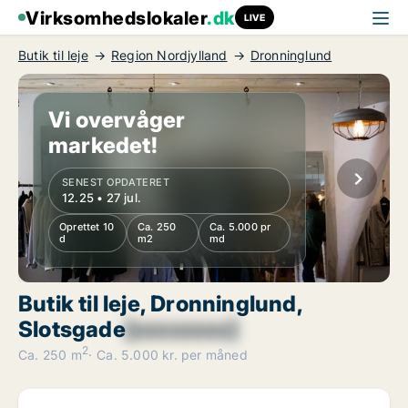
Virksomhedslokaler
.dk
LIVE
Butik til leje
Region Nordjylland
Dronninglund
Vi overvåger
markedet!
SENEST OPDATERET
12.25 • 27 jul.
Oprettet 10
Ca. 250
Ca. 5.000 pr
d
m2
md
Butik til leje, Dronninglund,
Slotsgade
[xxxxxxxx]
2
Ca. 250 m
Ca. 5.000 kr. per måned