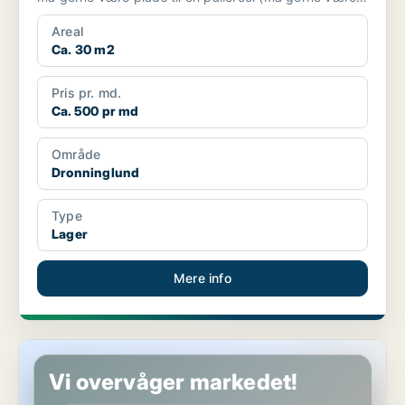
der...
Areal
Ca. 30 m2
Pris pr. md.
Ca. 500 pr md
Område
Dronninglund
Type
Lager
Mere info
Butik i Dronninglund
Vi overvåger markedet!