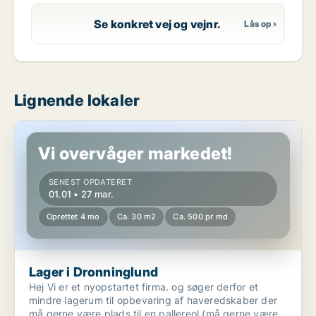
Se konkret vej og vejnr.
Lignende lokaler
Lager i Dronninglund
Vi overvåger markedet!
SENEST OPDATERET
01.01 • 27 mar.
Oprettet 4 mo
Ca. 30 m2
Ca. 500 pr md
Lager i Dronninglund
Hej Vi er et nyopstartet firma. og søger derfor et
mindre lagerum til opbevaring af haveredskaber der
må gerne være plads til en pallereol (må gerne være