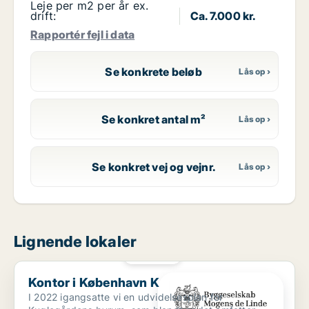
Leje per m2 per år ex.
drift:
Ca. 7.000 kr.
Rapportér fejl i data
Se konkrete beløb
Se konkret antal m²
Se konkret vej og vejnr.
Lignende lokaler
PLATIN
Kontor i København K
Kontor i København K
I 2022 igangsatte vi en udvidelsesplan for