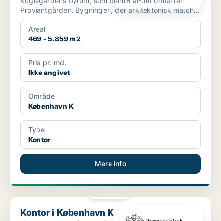
Kuglegårdens byrum, som blandt andet omfatter
Proviantgården. Bygningen, der arkitektonisk matcher
områdets mariti...
Areal
469 - 5.859 m2
Pris pr. md.
Ikke angivet
Område
København K
Type
Kontor
Mere info
PLATIN
Kontor i København K
Kontor i København K