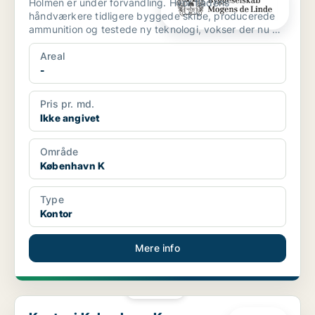
Holmen er under forvandling. Hvor flådens
håndværkere tidligere byggede skibe, producerede
ammunition og testede ny teknologi, vokser der nu en
helt ny bydel...
Areal
-
Pris pr. md.
Ikke angivet
Område
København K
Type
Kontor
Mere info
PLATIN
Kontor i København K