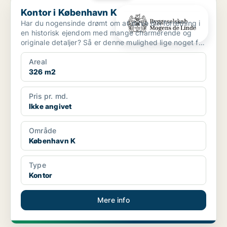
Kontor i København K
Kontor i København K
Har du nogensinde drømt om at drive din forretning i
en historisk ejendom med mange charmerende og
originale detaljer? Så er denne mulighed lige noget for
di...
Areal
326 m2
Pris pr. md.
Ikke angivet
Område
København K
Type
Kontor
Mere info