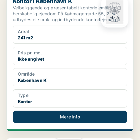
Kontor i København K
Velbeliggende og præsentabelt kontorlejemål i
herskabelig ejendom På Købmagergade 55, 2. sal,
udbydes et smukt og indbydende kontorlejemål på
241 m² i en k...
Areal
241 m2
Pris pr. md.
Ikke angivet
Område
København K
Type
Kontor
Mere info
PLATIN