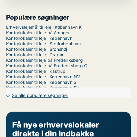
Populære søgninger
Erhvervslejemål til leje i København K
Kontorlokaler til leje på Amager
Kontorlokaler til leje i København
Kontorlokaler til leje i Storkøbenhavn
Kontorlokaler til leje i Brønshøj
Kontorlokaler til leje i Dragør
Kontorlokaler til leje på Frederiksberg
Kontorlokaler til leje på Frederiksberg C
Kontorlokaler til leje i Kastrup
Kontorlokaler til leje i København NV
Kontorlokaler til leje i København S
Kontorlokaler til leje i København SV
Kontorlokaler til leje i Nordhavn
Se alle populære søgninger
Kontorlokaler til leje på Nørrebro
Kontorlokaler til leje i Valby
Kontorlokaler til leje i Vanløse
Kontorlokaler til leje på Vesterbro
Kontorlokaler til leje i Ørestad
Få nye erhvervslokaler
Kontorlokaler til leje på Østerbro
direkte i din indbakke