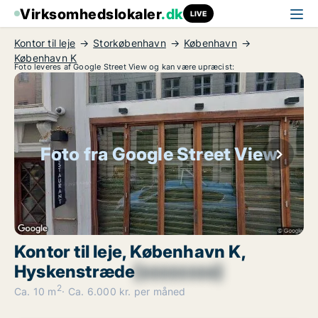
Virksomhedslokaler
.dk
LIVE
Kontor til leje
Storkøbenhavn
København
København K
Foto leveres af Google Street View og kan være upræcist:
Foto fra Google Street View
Kontor til leje, København K,
Hyskenstræde
[xxxxxxxx]
2
Ca. 10 m
Ca. 6.000 kr. per måned