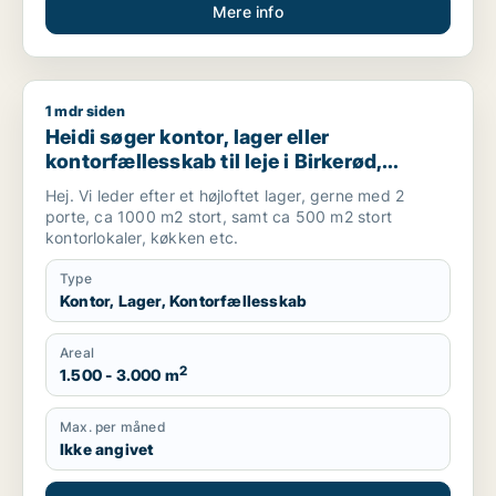
Mere info
1 mdr siden
Heidi søger kontor, lager eller kontorfællesskab til leje i Bir
Heidi søger kontor, lager eller
kontorfællesskab til leje i Birkerød,
Furesø eller Slangerup
Hej. Vi leder efter et højloftet lager, gerne med 2
porte, ca 1000 m2 stort, samt ca 500 m2 stort
kontorlokaler, køkken etc.
Type
Kontor, Lager, Kontorfællesskab
Areal
2
1.500 - 3.000 m
Max. per måned
Ikke angivet