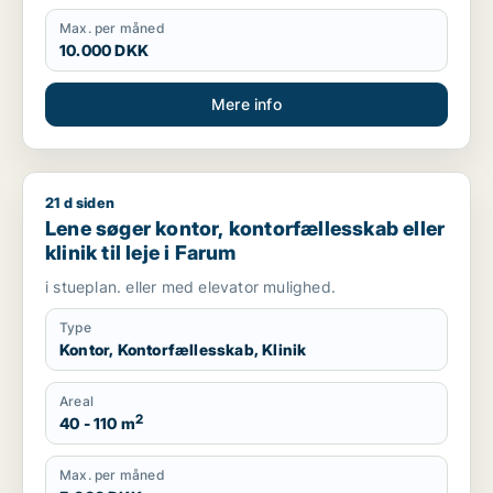
Max. per måned
10.000 DKK
Mere info
21 d siden
Lene søger kontor, kontorfællesskab eller klinik til leje i Faru
Lene søger kontor, kontorfællesskab eller
klinik til leje i Farum
i stueplan. eller med elevator mulighed.
Type
Kontor, Kontorfællesskab, Klinik
Areal
2
40 - 110 m
Max. per måned