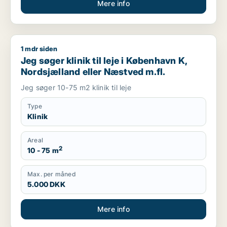
Mere info
1 mdr siden
Jeg søger klinik til leje i København K, Nordsjælland eller Næ
Jeg søger klinik til leje i København K,
Nordsjælland eller Næstved m.fl.
Jeg søger 10-75 m2 klinik til leje
Type
Klinik
Areal
2
10 - 75 m
Max. per måned
5.000 DKK
Mere info