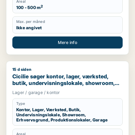
Areal
2
100 - 500 m
Max. per måned
Ikke angivet
Mere info
15 d siden
Cicilie søger kontor, lager, værksted, butik, undervisningslo
Cicilie søger kontor, lager, værksted,
butik, undervisningslokale, showroom,
erhvervsgrund, produktionslokaler eller
Lager / garage / kontor
garage til leje i Region Sjælland eller
Nordsjælland
Type
Kontor, Lager, Værksted, Butik,
Undervisningslokale, Showroom,
Erhvervsgrund, Produktionslokaler, Garage
Areal