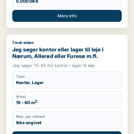
5.000 DKK
Mere info
1 mdr siden
Jeg søger kontor eller lager til leje i Nærum, Allerød eller Fur
Jeg søger kontor eller lager til leje i
Nærum, Allerød eller Furesø m.fl.
Jeg søger 15-60 m2 kontor / lager til leje
Type
Kontor, Lager
Areal
2
15 - 60 m
Max. per måned
Ikke angivet