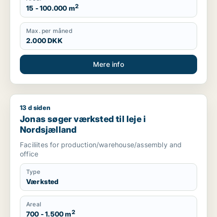
2
15 - 100.000 m
Max. per måned
2.000 DKK
Mere info
13 d siden
Jonas søger værksted til leje i Nordsjælland
Jonas søger værksted til leje i
Nordsjælland
Faciliites for production/warehouse/assembly and
office
Type
Værksted
Areal
2
700 - 1.500 m