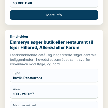
10.000 DKK
Mere info
8 mdr siden
Emmerys søger butik eller restaurant til leje i Hillerød, Allerø
Emmerys søger butik eller restaurant til
leje i Hillerød, Allerød eller Farum
Landsdækkende café- og bagerkæde søger centrale
beliggenheder i hovedstadsområdet samt syd for
København mod Køge, og nord...
Type
Butik, Restaurant
Areal
2
100 - 250 m
Max. per måned