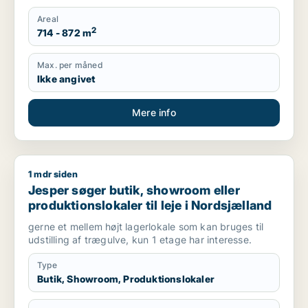
Areal
2
714 - 872 m
Max. per måned
Ikke angivet
Mere info
1 mdr siden
Jesper søger butik, showroom eller produktionslokaler til lej
Jesper søger butik, showroom eller
produktionslokaler til leje i Nordsjælland
gerne et mellem højt lagerlokale som kan bruges til
udstilling af trægulve, kun 1 etage har interesse.
Type
Butik, Showroom, Produktionslokaler