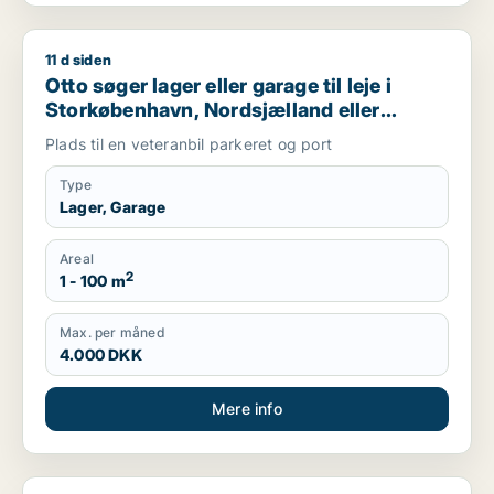
11 d siden
Otto søger lager eller garage til leje i Storkøbenhavn, Nords
Otto søger lager eller garage til leje i
Storkøbenhavn, Nordsjælland eller
Region Sjælland
Plads til en veteranbil parkeret og port
Type
Lager, Garage
Areal
2
1 - 100 m
Max. per måned
4.000 DKK
Mere info