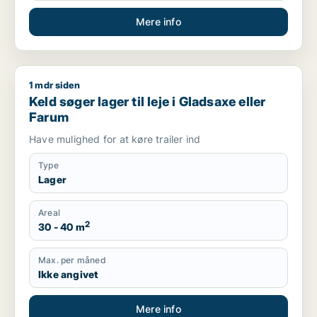
Mere info
1 mdr siden
Keld søger lager til leje i Gladsaxe eller Farum
Keld søger lager til leje i Gladsaxe eller
Farum
Have mulighed for at køre trailer ind
Type
Lager
Areal
2
30 - 40 m
Max. per måned
Ikke angivet
Mere info