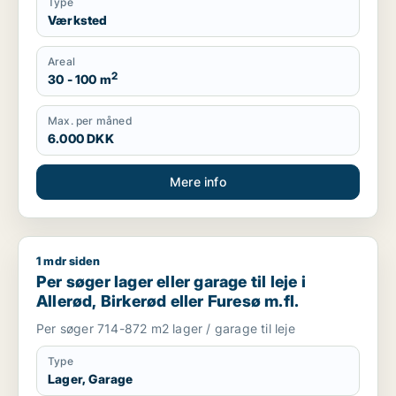
Type
Værksted
Areal
2
30 - 100 m
Max. per måned
6.000 DKK
Mere info
1 mdr siden
Per søger lager eller garage til leje i Allerød, Birkerød eller Fu
Per søger lager eller garage til leje i
Allerød, Birkerød eller Furesø m.fl.
Per søger 714-872 m2 lager / garage til leje
Type
Lager, Garage