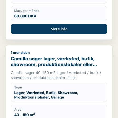
Max. per måned
80.000 DKK
Mere info
1 mdr siden
Camilla søger lager, værksted, butik, showroom, produktionslo
Camilla søger lager, værksted, butik,
showroom, produktionslokaler eller
garage til leje i Nordsjælland
Camilla søger 40-150 m2 lager / værksted / butik /
showroom / produktionslokaler til leje
Type
Lager, Værksted, Butik, Showroom,
Produktionslokaler, Garage
Areal
2
40 - 150 m