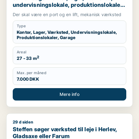
undervisningslokale, produktionslokaler
eller garage til leje i Holte, Hørsholm eller
Der skal være en port og en lift, mekanisk værksted
Allerød m.fl.
Type
Kontor, Lager, Værksted, Undervisningslokale,
Produktionslokaler, Garage
Areal
2
27 - 33 m
Max. per måned
7.000 DKK
Mere info
29 d siden
Steffen søger værksted til leje i Herlev, Gladsaxe eller Faru
Steffen søger værksted til leje i Herlev,
Gladsaxe eller Farum