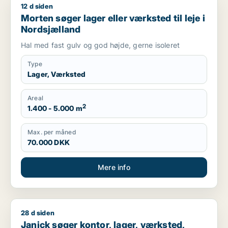
12 d siden
Morten søger lager eller værksted til leje i Nordsjælland
Morten søger lager eller værksted til leje i
Nordsjælland
Hal med fast gulv og god højde, gerne isoleret
Type
Lager, Værksted
Areal
2
1.400 - 5.000 m
Max. per måned
70.000 DKK
Mere info
28 d siden
Janick søger kontor, lager, værksted, undervisningslokale, prod
Janick søger kontor, lager, værksted,