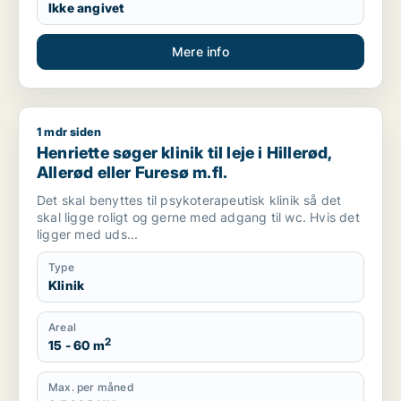
Ikke angivet
Mere info
1 mdr siden
Henriette søger klinik til leje i Hillerød, Allerød eller Furesø m.f
Henriette søger klinik til leje i Hillerød,
Allerød eller Furesø m.fl.
Det skal benyttes til psykoterapeutisk klinik så det
skal ligge roligt og gerne med adgang til wc. Hvis det
ligger med uds...
Type
Klinik
Areal
2
15 - 60 m
Max. per måned