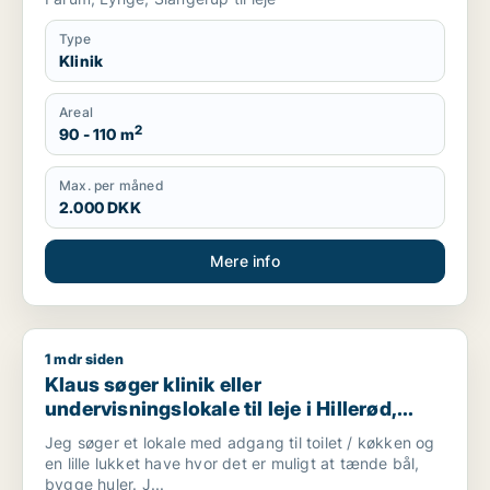
Type
Klinik
Areal
2
90 - 110 m
Max. per måned
2.000 DKK
Mere info
1 mdr siden
Klaus søger klinik eller undervisningslokale til leje i Hillerød, 
Klaus søger klinik eller
undervisningslokale til leje i Hillerød,
Allerød eller Farum m.fl.
Jeg søger et lokale med adgang til toilet / køkken og
en lille lukket have hvor det er muligt at tænde bål,
bygge huler. J...