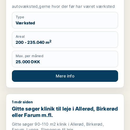
autovæksted,gerne hvor der før har været værksted
Type
Værksted
Areal
2
200 - 235.040 m
Max. per måned
25.000 DKK
Mere info
1 mdr siden
Gitte søger klinik til leje i Allerød, Birkerød eller Farum m.fl.
Gitte søger klinik til leje i Allerød, Birkerød
eller Farum m.fl.
Gitte søger 90-110 m2 klinik i Allerød, Birkerød,
Farum, Lynge, Slangerup til leje