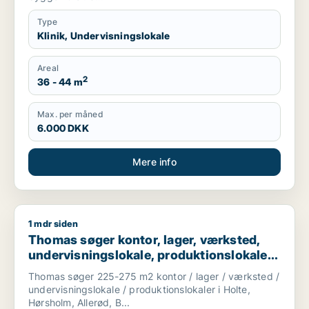
Type
Klinik, Undervisningslokale
Areal
2
36 - 44 m
Max. per måned
6.000 DKK
Mere info
1 mdr siden
Thomas søger kontor, lager, værksted, undervisningslokale, pro
Thomas søger kontor, lager, værksted,
undervisningslokale, produktionslokaler
eller garage til leje i Holte, Hørsholm eller
Thomas søger 225-275 m2 kontor / lager / værksted /
Allerød m.fl.
undervisningslokale / produktionslokaler i Holte,
Hørsholm, Allerød, B...