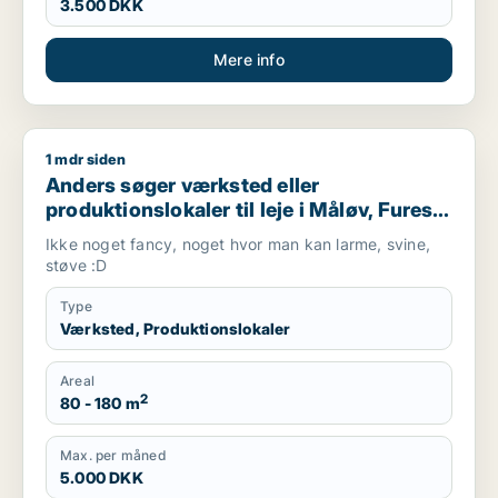
3.500 DKK
Mere info
1 mdr siden
Anders søger værksted eller produktionslokaler til leje i Målø
Anders søger værksted eller
produktionslokaler til leje i Måløv, Furesø
eller Slangerup m.fl.
Ikke noget fancy, noget hvor man kan larme, svine,
støve :D
Type
Værksted, Produktionslokaler
Areal
2
80 - 180 m
Max. per måned
5.000 DKK