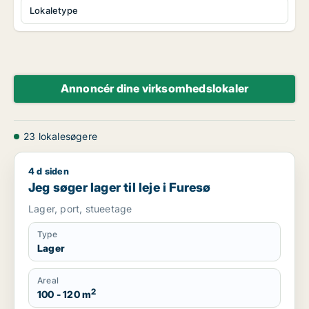
Lokaletype
Annoncér dine virksomhedslokaler
23 lokalesøgere
4 d siden
Jeg søger lager til leje i Furesø
Jeg søger lager til leje i Furesø
Lager, port, stueetage
Type
Lager
Areal
2
100 - 120 m