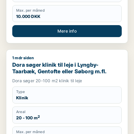
Max. per måned
10.000 DKK
Mere info
1 mdr siden
Dora søger klinik til leje i Lyngby-Taarbæk, Gentofte eller Sø
Dora søger klinik til leje i Lyngby-
Taarbæk, Gentofte eller Søborg m.fl.
Dora søger 20-100 m2 klinik til leje
Type
Klinik
Areal
2
20 - 100 m
Max. per måned