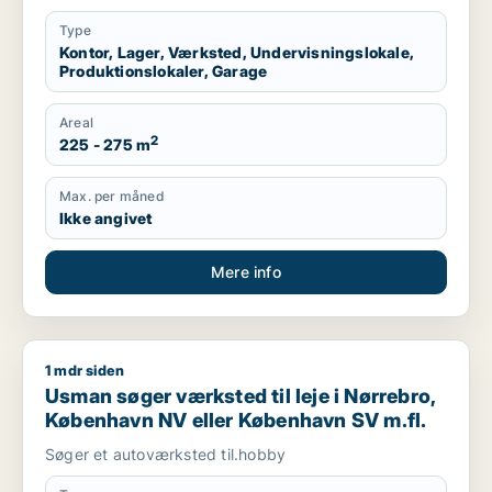
Type
Kontor, Lager, Værksted, Undervisningslokale,
Produktionslokaler, Garage
Areal
2
225 - 275 m
Max. per måned
Ikke angivet
Mere info
1 mdr siden
Usman søger værksted til leje i Nørrebro, København NV ell
Usman søger værksted til leje i Nørrebro,
København NV eller København SV m.fl.
Søger et autoværksted til.hobby