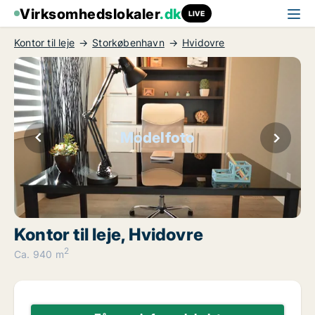
Virksomhedslokaler
.dk
LIVE
Kontor til leje
Storkøbenhavn
Hvidovre
Modelfoto
Kontor til leje, Hvidovre
2
Ca. 940 m