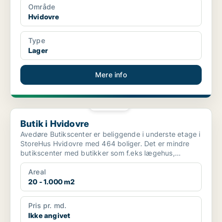
Område
Hvidovre
Type
Lager
Mere info
PLATIN
Butik i Hvidovre
Butik i Hvidovre
Avedøre Butikscenter er beliggende i underste etage i
StoreHus Hvidovre med 464 boliger. Det er mindre
butikscenter med butikker som f.eks lægehus,
fitnesc...
Areal
20 - 1.000 m2
Pris pr. md.
Ikke angivet