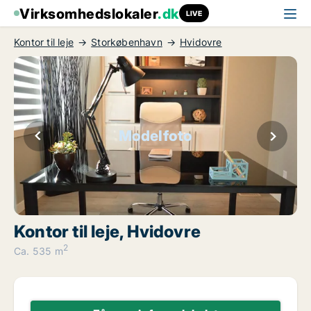
Virksomhedslokaler
.dk
LIVE
Kontor til leje
Storkøbenhavn
Hvidovre
Modelfoto
Kontor til leje, Hvidovre
2
Ca. 535 m