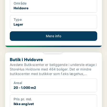
Område
Hvidovre
Type
Lager
Mere info
PLATIN
Butik i Hvidovre
Butik i Hvidovre
Avedøre Butikscenter er beliggende i underste etage i
StoreHus Hvidovre med 464 boliger. Det er mindre
butikscenter med butikker som f.eks lægehus,
fitnesc...
Areal
20 - 1.000 m2
Pris pr. md.
Ikke angivet