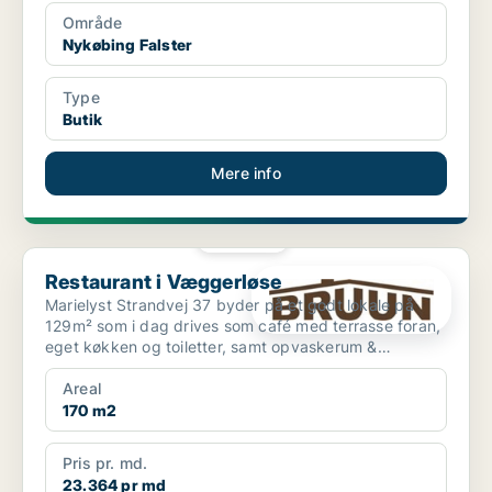
Område
Nykøbing Falster
Type
Butik
Mere info
PLATIN
Restaurant i Væggerløse
Restaurant i Væggerløse
Marielyst Strandvej 37 byder på et godt lokale på
129m² som i dag drives som café med terrasse foran,
eget køkken og toiletter, samt opvaskerum &
lagerplads....
Areal
170 m2
Pris pr. md.
23.364 pr md