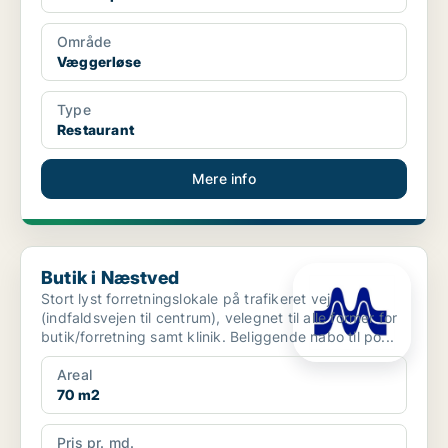
Område
Væggerløse
Type
Restaurant
Mere info
Butik i Næstved
Butik i Næstved
Stort lyst forretningslokale på trafikeret vej
(indfaldsvejen til centrum), velegnet til alle former for
butik/forretning samt klinik. Beliggende nabo til po...
Areal
70 m2
Pris pr. md.