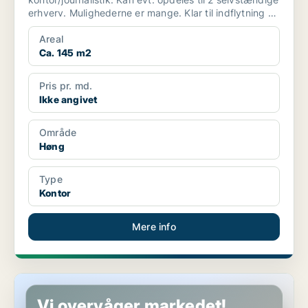
erhverv. Mulighederne er mange. Klar til indflytning og
...
Areal
Ca. 145 m2
Pris pr. md.
Ikke angivet
Område
Høng
Type
Kontor
Mere info
Butik i Høng
Vi overvåger markedet!