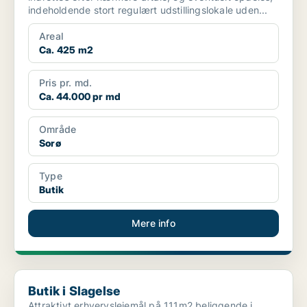
indeholdende stort regulært udstillingslokale uden...
Areal
Ca. 425 m2
Pris pr. md.
Ca. 44.000 pr md
Område
Sorø
Type
Butik
Mere info
Butik i Slagelse
Butik i Slagelse
Attraktivt erhvervslejemål på 111m2 beliggende i