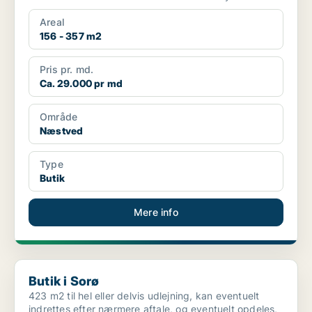
populære c...
Areal
156 - 357 m2
Pris pr. md.
Ca. 29.000 pr md
Område
Næstved
Type
Butik
Mere info
Butik i Sorø
Butik i Sorø
423 m2 til hel eller delvis udlejning, kan eventuelt
indrettes efter nærmere aftale, og eventuelt opdeles,