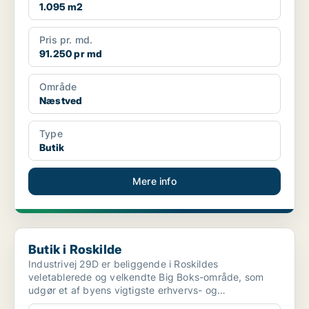
1.095 m2
Pris pr. md.
91.250 pr md
Område
Næstved
Type
Butik
Mere info
Butik i Roskilde
Butik i Roskilde
Industrivej 29D er beliggende i Roskildes
veletablerede og velkendte Big Boks-område, som
udgør et af byens vigtigste erhvervs- og
handelsknudepunkter. -...