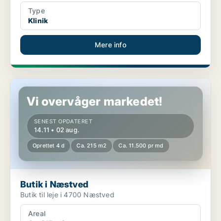
Type
Klinik
Mere info
Butik i Næstved
Vi overvåger markedet!
SENEST OPDATERET
14.11 • 02 aug.
Oprettet 4 d
Ca. 215 m2
Ca. 11.500 pr md
Butik i Næstved
Butik til leje i 4700 Næstved
Areal