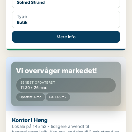
Solrød Strand
Type
Butik
Mere info
Kontor i Høng
Vi overvåger markedet!
SENEST OPDATERET
11.30 • 26 mar.
Oprettet 4 mo
Ca. 145 m2
Kontor i Høng
Lokale på 145m2 - tidligere anvendt til
kontor/journalistik. Kan evt. opdeles til 2 selvstændige