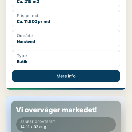
Ca. 215 m2
Pris pr. md.
Ca. 11.500 pr md
Område
Næstved
Type
Butik
Mere info
Butik i Ringsted
Vi overvåger markedet!
SENEST OPDATERET
14.11 • 02 aug.