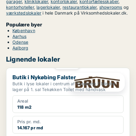
garager
,
kliniklokaler
,
kontorlokaler
,
kontorfællesskaber
,
kontorhoteller
,
lagerlokaler
,
restaurantlokaler
,
showrooms
og
værkstedslokaler
i hele Danmark på Virksomhedslokaler.dk.
Populære byer
København
Aarhus
Odense
Aalborg
Lignende lokaler
PLATIN
Butik i Nykøbing Falster
Butik i Nykøbing Falster
Butik i lyse lokaler i centrum af Nykøbing F Mindre
lager på 1. sal Tekøkken Toilet med håndvask
Areal
118 m2
Pris pr. md.
14.167 pr md