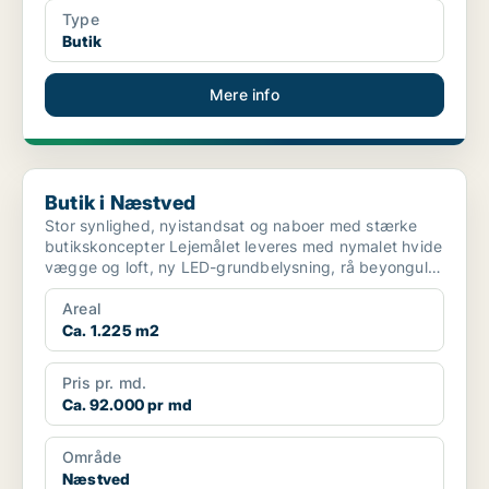
Type
Butik
Mere info
Butik i Næstved
Butik i Næstved
Stor synlighed, nyistandsat og naboer med stærke
butikskoncepter Lejemålet leveres med nymalet hvide
vægge og loft, ny LED-grundbelysning, rå beyongulv
kl...
Areal
Ca. 1.225 m2
Pris pr. md.
Ca. 92.000 pr md
Område
Næstved