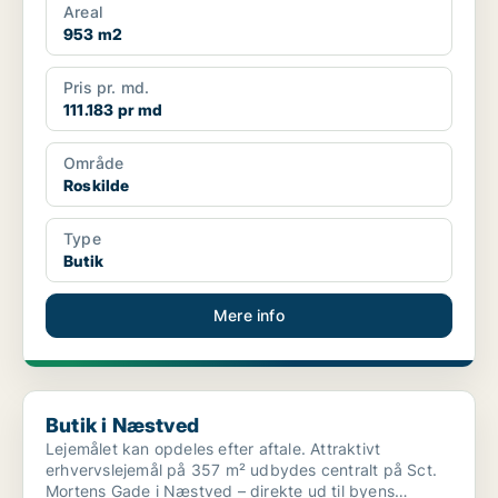
Areal
953 m2
Pris pr. md.
111.183 pr md
Område
Roskilde
Type
Butik
Mere info
Butik i Næstved
Butik i Næstved
Lejemålet kan opdeles efter aftale. Attraktivt
erhvervslejemål på 357 m² udbydes centralt på Sct.
Mortens Gade i Næstved – direkte ud til byens