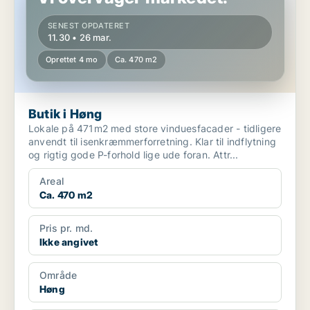
SENEST OPDATERET
11.30 • 26 mar.
Oprettet 4 mo
Ca. 470 m2
Butik i Høng
Lokale på 471m2 med store vinduesfacader - tidligere
anvendt til isenkræmmerforretning. Klar til indflytning
og rigtig gode P-forhold lige ude foran. Attr...
Areal
Ca. 470 m2
Pris pr. md.
Ikke angivet
Område
Høng