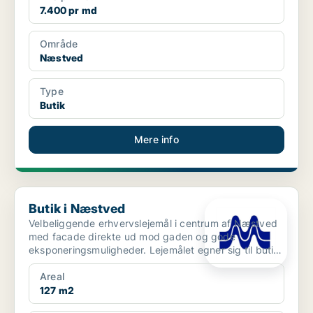
7.400 pr md
Område
Næstved
Type
Butik
Mere info
Butik i Næstved
Butik i Næstved
Velbeliggende erhvervslejemål i centrum af Næstved
med facade direkte ud mod gaden og gode
eksponeringsmuligheder. Lejemålet egner sig til butik,
showroom, k...
Areal
127 m2