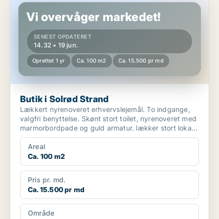
Vi overvåger markedet!
SENEST OPDATERET
14.32 • 19 jun.
Oprettet 1 yr
Ca. 100 m2
Ca. 15.500 pr md
Butik i Solrød Strand
Lækkert nyrenoveret erhvervslejemål. To indgange,
valgfri benyttelse. Skønt stort toilet, nyrenoveret med
marmorbordpade og guld armatur. lækker stort loka...
Areal
Ca. 100 m2
Pris pr. md.
Ca. 15.500 pr md
Område