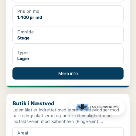
Pris pr. md.
1.400 pr md
Område
Stege
Type
Lager
Mere info
Butik i Næstved
Butik i Næstved
Lejemålet er indrettet med store facadevinduer mod
parkeringspladserne og unik skiltemulighed mod
indfaldsvejen mod København (Ringvejen).
Indretningen e...
Areal