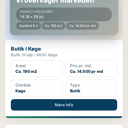
Vi overvåger markedet!
SENEST OPDATERET
14.18 • 28 jul.
Oprettet 9 d
Ca. 190 m2
Ca. 14.500 pr md
Butik i Køge
Butik til leje i 4600 Køge
Areal
Pris pr. md.
Ca. 190 m2
Ca. 14.500 pr md
Område
Type
Køge
Butik
Mere info
Lager i Køge