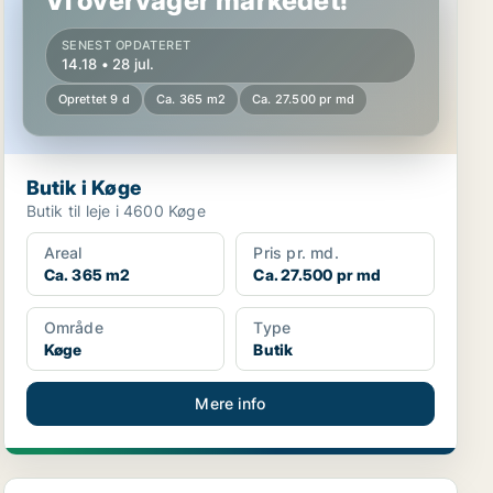
Vi overvåger markedet!
SENEST OPDATERET
14.18 • 28 jul.
Oprettet 9 d
Ca. 365 m2
Ca. 27.500 pr md
Butik i Køge
Butik til leje i 4600 Køge
Areal
Pris pr. md.
Ca. 365 m2
Ca. 27.500 pr md
Område
Type
Køge
Butik
Mere info
Lager i Køge