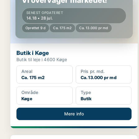
Vi overvåger markedet!
SENEST OPDATERET
14.18 • 28 jul.
Oprettet 9 d
Ca. 175 m2
Ca. 13.000 pr md
Butik i Køge
Butik til leje i 4600 Køge
Areal
Pris pr. md.
Ca. 175 m2
Ca. 13.000 pr md
Område
Type
Køge
Butik
Mere info
Kontorhotel i Køge