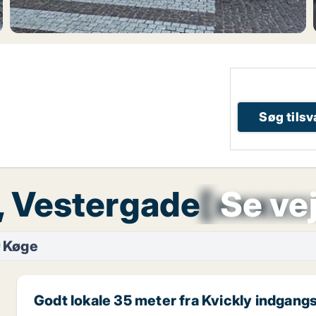
Søg tils
e, Vestergade
[xxxxx
Se vej
Køge
Godt lokale 35 meter fra Kvickly indgangs