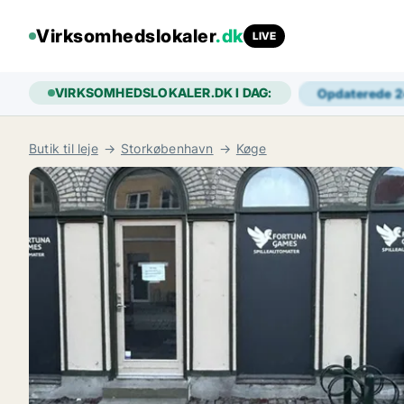
Virksomhedslokaler
.dk
LIVE
VIRKSOMHEDSLOKALER.DK I DAG:
Opdaterede 
Butik til leje
Storkøbenhavn
Køge