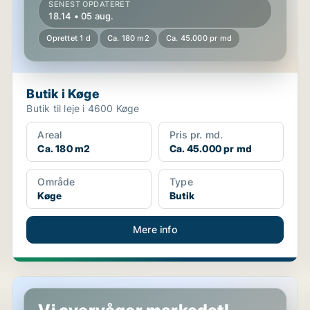
SENEST OPDATERET
18.14 • 05 aug.
Oprettet 1 d
Ca. 180 m2
Ca. 45.000 pr md
Butik i Køge
Butik til leje i 4600 Køge
Areal
Pris pr. md.
Ca. 180 m2
Ca. 45.000 pr md
Område
Type
Køge
Butik
Mere info
Butik i Køge