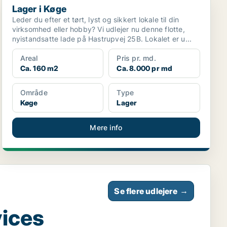
Lager i Køge
Leder du efter et tørt, lyst og sikkert lokale til din
virksomhed eller hobby? Vi udlejer nu denne flotte,
nyistandsatte lade på Hastrupvej 25B. Lokalet er u...
Areal
Pris pr. md.
Ca. 160 m2
Ca. 8.000 pr md
Område
Type
Køge
Lager
Mere info
Se flere udlejere
→
vices