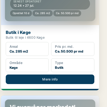
SENEST OPDATERET
12.24 • 27 jul.
Oprettet 10 d
Ca. 285 m2
Ca. 50.500 pr md
Butik i Køge
Butik til leje i 4600 Køge
Areal
Pris pr. md.
Ca. 285 m2
Ca. 50.500 pr md
Område
Type
Køge
Butik
Mere info
Butik i Køge