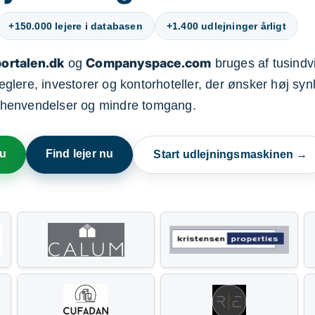
+150.000 lejere i databasen
+1.400 udlejninger årligt
ortalen.dk
Companyspace.com
og
bruges af tusindvi
ere, investorer og kontorhoteller, der ønsker høj synl
henvendelser og mindre tomgang.
nu
Find lejer nu
Start udlejningsmaskinen →