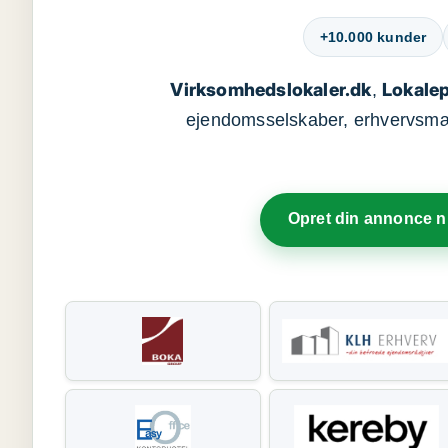
+10.000 kunder
Virksomhedslokaler.dk
Lokalep
,
ejendomsselskaber, erhvervsmægl
Opret din annonce 