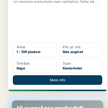
i et moderne kontorhotel med ventilation, flotte lok...
Areal
Pris pr. md.
1 - 100 pladser
Ikke angivet
Område
Type
Køge
Kontorhotel
Mere info
Butik i Køge