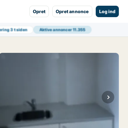
Opret
Opret annonce
Log ind
ering
3 t siden
Aktive annoncer
11.355