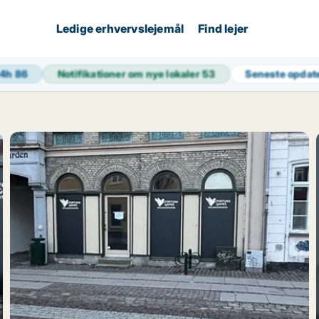
Ledige erhvervslejemål
Find lejer
24h
86
Notifikationer om nye lokaler
53
Seneste opdat