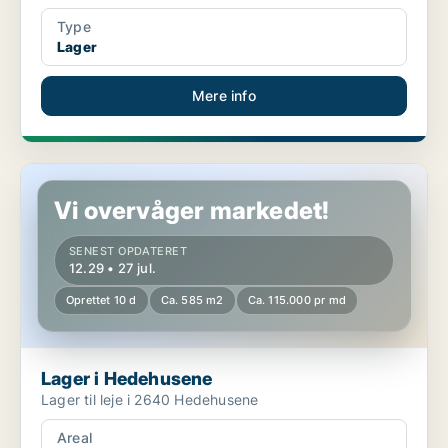
Type
Lager
Mere info
Lager i Hedehusene
Vi overvåger markedet!
SENEST OPDATERET
12.29 • 27 jul.
Oprettet 10 d
Ca. 585 m2
Ca. 115.000 pr md
Lager i Hedehusene
Lager til leje i 2640 Hedehusene
Areal