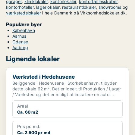
garager
,
kliniklokaler
,
kontorlokaler
,
kontorfællesskaber
,
kontorhoteller
,
lagerlokaler
,
restaurantlokaler
,
showrooms
og
værkstedslokaler
i hele Danmark på Virksomhedslokaler.dk.
Populære byer
København
Aarhus
Odense
Aalborg
Lignende lokaler
Værksted i Hedehusene
Værksted i Hedehusene
Beliggende i Hedehusene i Storkøbenhavn, tilbyder
dette lokale 62 m². Det er ideelt til Produktion / Lager
/ Værksted og det er muligt at installere en autol...
Areal
Ca. 60 m2
Pris pr. md.
Ca. 2.500 pr md