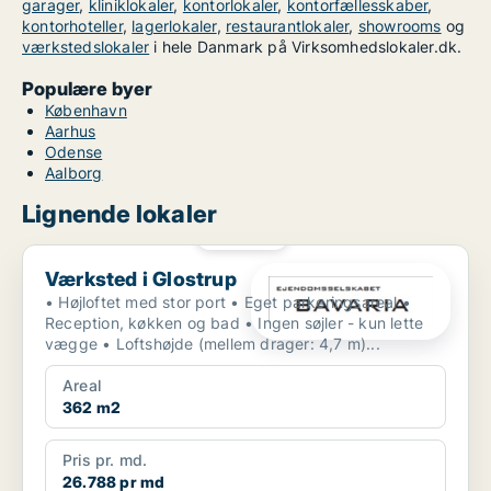
garager
,
kliniklokaler
,
kontorlokaler
,
kontorfællesskaber
,
kontorhoteller
,
lagerlokaler
,
restaurantlokaler
,
showrooms
og
værkstedslokaler
i hele Danmark på Virksomhedslokaler.dk.
Populære byer
København
Aarhus
Odense
Aalborg
Lignende lokaler
PLATIN
Værksted i Glostrup
Værksted i Glostrup
• Højloftet med stor port • Eget parkeringsareal •
Reception, køkken og bad • Ingen søjler - kun lette
vægge • Loftshøjde (mellem drager: 4,7 m)...
Areal
362 m2
Pris pr. md.
26.788 pr md