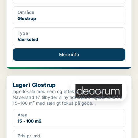
Område
Glostrup
Type
Værksted
Mere info
Lager i Glostrup
Lager i Glostrup
lagerlokale med nem og effektiv adgang På
Naverland 17 tilbyder vi nyindrettede lagerlokaler fra
15–100 m² med særligt fokus på gode
adgangsforhold og enk...
Areal
15 - 100 m2
Pris pr. md.