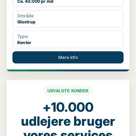
Ca. 43.000 pr md
Område
Glostrup
Type
Kontor
Mere info
UDVALGTE KUNDER
+10.000
udlejere bruger
vores services