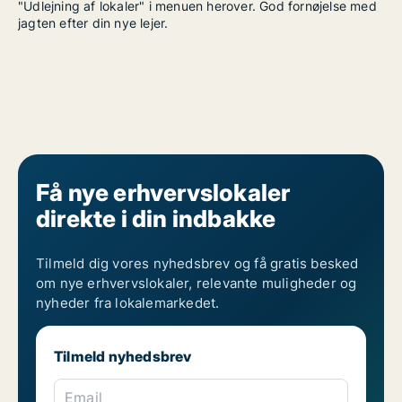
"Udlejning af lokaler" i menuen herover. God fornøjelse med
jagten efter din nye lejer.
Få nye erhvervslokaler
direkte i din indbakke
Tilmeld dig vores nyhedsbrev og få gratis besked
om nye erhvervslokaler, relevante muligheder og
nyheder fra lokalemarkedet.
Tilmeld nyhedsbrev
Email