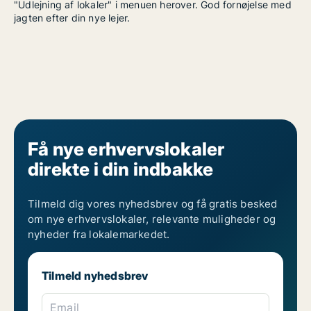
"Udlejning af lokaler" i menuen herover. God fornøjelse med
jagten efter din nye lejer.
Få nye erhvervslokaler
direkte i din indbakke
Tilmeld dig vores nyhedsbrev og få gratis besked
om nye erhvervslokaler, relevante muligheder og
nyheder fra lokalemarkedet.
Tilmeld nyhedsbrev
Email