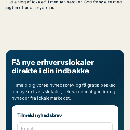
"Udlejning af lokaler" i menuen herover. God fornøjelse med
jagten efter din nye lejer.
Få nye erhvervslokaler
direkte i din indbakke
Tilmeld dig vores nyhedsbrev og få gratis besked
om nye erhvervslokaler, relevante muligheder og
nyheder fra lokalemarkedet.
Tilmeld nyhedsbrev
Email