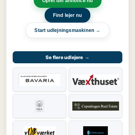
Opret din annonce nu
Find lejer nu
Start udlejningsmaskinen →
Se flere udlejere
→