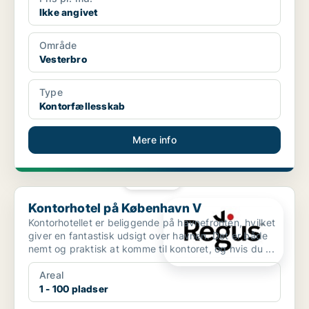
Ikke angivet
Område
Vesterbro
Type
Kontorfællesskab
Mere info
PLATIN
Kontorhotel på København V
Kontorhotel på København V
Kontorhotellet er beliggende på havnefronten, hvilket
giver en fantastisk udsigt over havnen. Det er både
nemt og praktisk at komme til kontoret, og hvis du ...
Areal
1 - 100 pladser