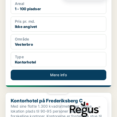
Areal
1 - 100 pladser
Pris pr. md.
Ikke angivet
Område
Vesterbro
Type
Kontorhotel
Mere info
PLATIN
Kontorhotel på Frederiksberg C
Kontorhotel på Frederiksberg C
Med sine flotte 1.300 kvadratmeter har denne
lokation plads til 90-95 personer placeret i de
forskellige kontorer. Kontorerne er fordelt fra stue til