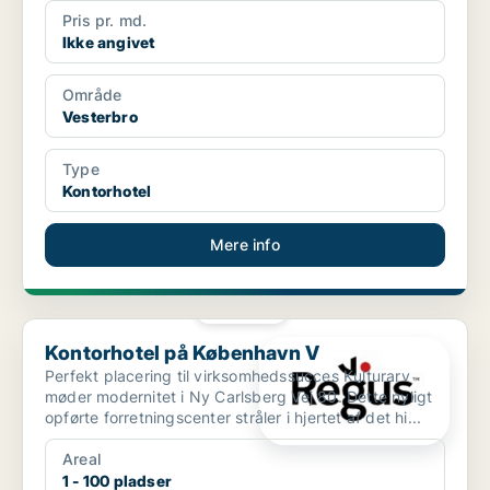
Pris pr. md.
Ikke angivet
Område
Vesterbro
Type
Kontorhotel
Mere info
PLATIN
Kontorhotel på København V
Kontorhotel på København V
Perfekt placering til virksomhedssucces Kulturarv
møder modernitet i Ny Carlsberg Vej 80. Dette nyligt
opførte forretningscenter stråler i hjertet af det hi...
Areal
1 - 100 pladser