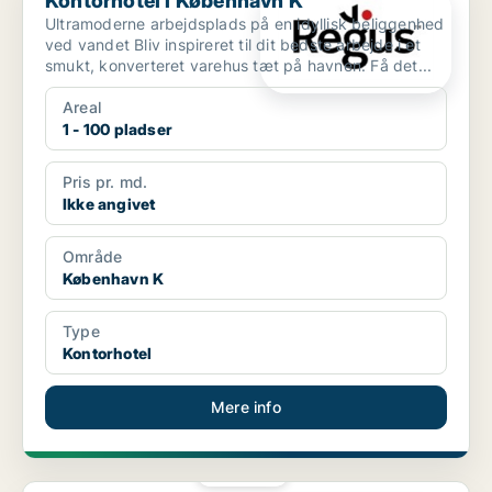
Kontorhotel i København K
Ultramoderne arbejdsplads på en idyllisk beliggenhed
ved vandet Bliv inspireret til dit bedste arbejde i et
smukt, konverteret varehus tæt på havnen. Få det...
Areal
1 - 100 pladser
Pris pr. md.
Ikke angivet
Område
København K
Type
Kontorhotel
Mere info
PLATIN
Kontorhotel i København S