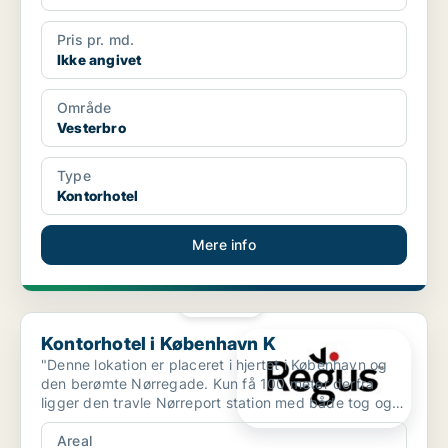
Pris pr. md.
Ikke angivet
Område
Vesterbro
Type
Kontorhotel
Mere info
PLATIN
Kontorhotel i København K
Kontorhotel i København K
"Denne lokation er placeret i hjertet i København og
den berømte Nørregade. Kun få 100 meter derfra
ligger den travle Nørreport station med både tog og
metro...
Areal