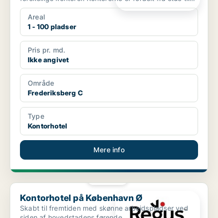
3.sal, ...
Areal
1 - 100 pladser
Pris pr. md.
Ikke angivet
Område
Frederiksberg C
Type
Kontorhotel
Mere info
PLATIN
Kontorhotel på København Ø
Kontorhotel på København Ø
Skabt til fremtiden med skønne arbejdspladser ved
siden af hovedstadens førende