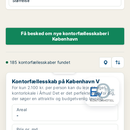
Størrelse
Få besked om nye kontorfællesskaber i
København
185 kontorfællesskaber fundet
PLATIN
Kontorfællesskab på København V
Kontorfællesskab på København V
For kun 2.100 kr. per person kan du leje dit eget
kontorlokale i Århus! Det er det perfekte valg for dig,
der søger en attraktiv og budgetvenlig løsning. ...
Areal
-
Pris pr. md.