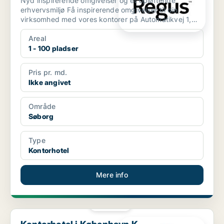
Nyd inspirerende omgivelser og et opløftende
erhvervsmiljø Få inspirerende omgivelser til din
virksomhed med vores kontorer på Automatikvej 1,
der ligger i ...
Areal
1 - 100 pladser
Pris pr. md.
Ikke angivet
Område
Søborg
Type
Kontorhotel
Mere info
PLATIN
Kontorhotel i København K