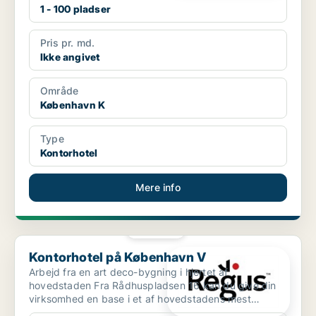
1 - 100 pladser
Pris pr. md.
Ikke angivet
Område
København K
Type
Kontorhotel
Mere info
PLATIN
Kontorhotel på København V
Kontorhotel på København V
Arbejd fra en art deco-bygning i hjertet af
hovedstaden Fra Rådhuspladsen 16 kan du give din
virksomhed en base i et af hovedstadens mest
berømte bygninger....