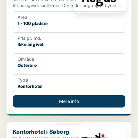
teknologivirksomheder. Der er let adgang til byens
centrum fra Lyngbyvej 20 t...
Areal
1 - 100 pladser
Pris pr. md.
Ikke angivet
Område
Østerbro
Type
Kontorhotel
Mere info
PLATIN
Kontorhotel i Søborg
Kontorhotel i Søborg