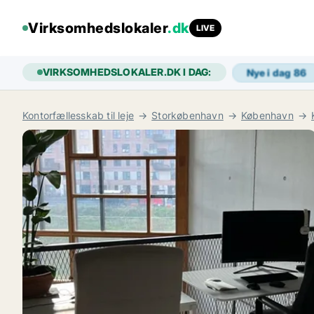
Virksomhedslokaler
.dk
LIVE
VIRKSOMHEDSLOKALER.DK I DAG:
Nye i dag
86
Kontorfællesskab til leje
Storkøbenhavn
København