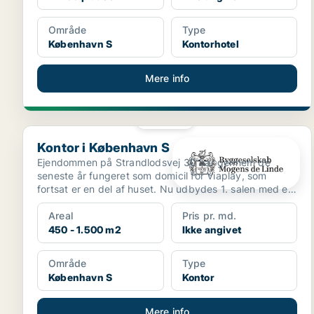
Område
Type
København S
Kontorhotel
Mere info
PLATIN
Kontor i København S
Kontor i København S
Ejendommen på Strandlodsvej 30 har gennem de
seneste år fungeret som domicil for Viaplay, som
fortsat er en del af huset. Nu udbydes 1. salen med et
samlet a...
Areal
Pris pr. md.
450 - 1.500 m2
Ikke angivet
Område
Type
København S
Kontor
Mere info