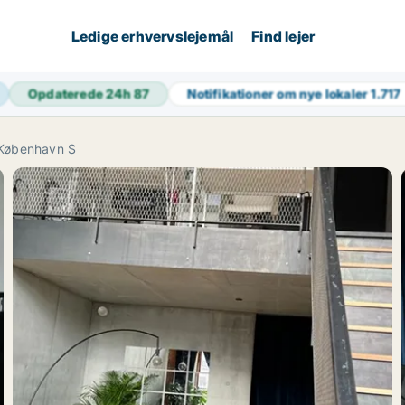
Ledige erhvervslejemål
Find lejer
Opdaterede 24h
87
Notifikationer om nye lokaler
1.717
København S