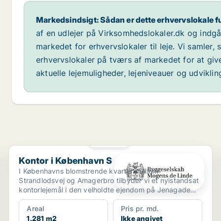
Markedsindsigt: Sådan er dette erhvervslokale f
af en udlejer på Virksomhedslokaler.dk og indg
markedet for erhvervslokaler til leje. Vi samler,
erhvervslokaler på tværs af markedet for at giv
aktuelle lejemuligheder, lejeniveauer og udvikli
PLATIN
Kontor i København S
Kontor i København S
I Københavns blomstrende kvarter mellem
Strandlodsvej og Amagerbro tilbyder vi et nyistandsat
kontorlejemål i den velholdte ejendom på Jenagade
22. Ejendomme...
Areal
Pris pr. md.
1.281 m2
Ikke angivet