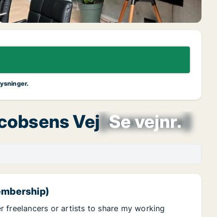
lysninger.
acobsens Vej
[xxxxxxxx]
Se vejnr.
membership)
 freelancers or artists to share my working