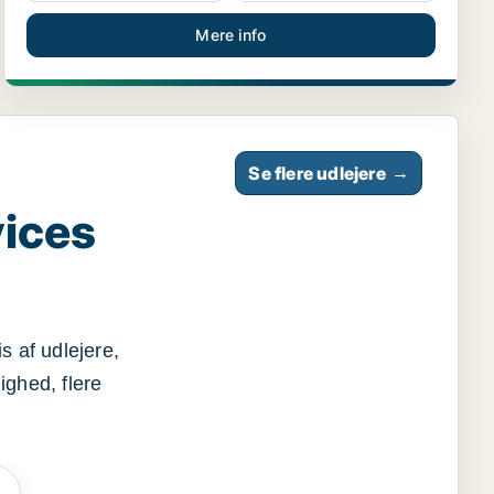
Mere info
Se flere udlejere
→
vices
s af udlejere,
ighed, flere