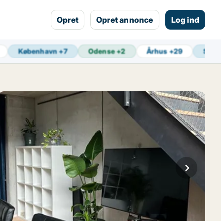
Opret
Opret annonce
Log ind
København
+
7
Odense
+
2
Århus
+
29
Sene