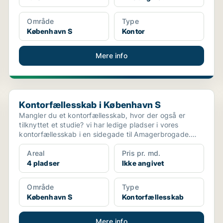
Område
Type
København S
Kontor
Mere info
Kontorfællesskab i København S
Kontorfællesskab i København S
Mangler du et kontorfællesskab, hvor der også er
tilknyttet et studie? vi har ledige pladser i vores
kontorfællesskab i en sidegade til Amagerbrogade.
Udov...
Areal
Pris pr. md.
4 pladser
Ikke angivet
Område
Type
København S
Kontorfællesskab
Mere info