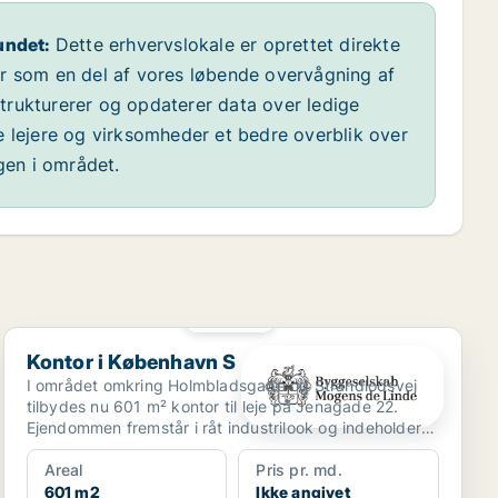
undet:
Dette erhvervslokale er oprettet direkte
år som en del af vores løbende overvågning af
 strukturerer og opdaterer data over ledige
e lejere og virksomheder et bedre overblik over
ngen i området.
PLATIN
Kontor i København S
Kontor i København S
I området omkring Holmbladsgade og Strandlodsvej
tilbydes nu 601 m² kontor til leje på Jenagade 22.
Ejendommen fremstår i råt industrilook og indeholder
krea...
Areal
Pris pr. md.
601 m2
Ikke angivet