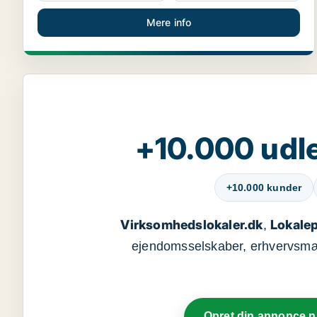
Mere info
+10.000 udle
+10.000 kunder
Virksomhedslokaler.dk
Lokalep
,
ejendomsselskaber, erhvervsmægl
Opret din annonce 