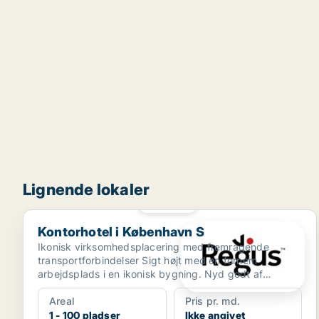
Lignende lokaler
PLATIN
Kontorhotel i København S
Kontorhotel i København S
Ikonisk virksomhedsplacering med fremragende
transportforbindelser Sigt højt med en fornem
arbejdsplads i en ikonisk bygning. Nyd godt af
Ørestads beliggenh...
Areal
Pris pr. md.
1 - 100 pladser
Ikke angivet