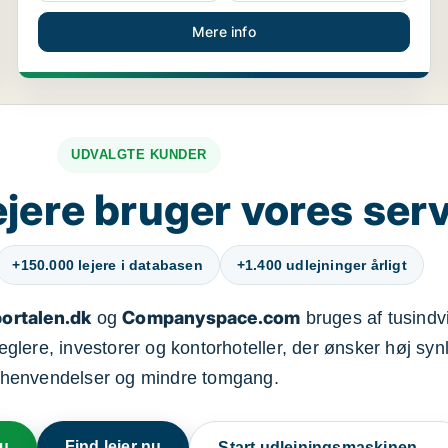
Mere info
UDVALGTE KUNDER
jere bruger vores ser
+150.000 lejere i databasen
+1.400 udlejninger årligt
ortalen.dk
Companyspace.com
og
bruges af tusindvi
ere, investorer og kontorhoteller, der ønsker høj synl
henvendelser og mindre tomgang.
nu
Find lejer nu
Start udlejningsmaskinen →