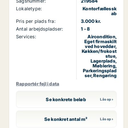
Sagsnummer:
219584
Lokaletype:
Kontorfællessk
ab
Pris per plads fra:
3.000 kr.
Antal arbejdspladser:
1 - 8
Services:
Aircondition,
Eget firmaskilt
ved hoveddør,
Køkken/frokost
stue,
Lagerplads,
Møblering,
Parkeringsplad
ser, Rengøring
Rapportér fejl i data
Se konkrete beløb
Se konkret antal m²