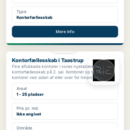
Type
Kontorfællesskab
Mere info
PLATIN
Kontorfællesskab i Taastrup
Kontorfællesskab i Taastrup
Fine aflukkede kontorer i vores nyetablerede
kontorfællesskab på 2. sal. Kombinér op til flere
kontorer ved siden af eller over for hinanden.
Videopræsen...
Areal
1 - 25 pladser
Pris pr. md.
Ikke angivet
Område