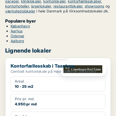
garager
,
kliniklokaler
,
kontorlokaler
,
kontorfællesskaber
,
kontorhoteller
,
lagerlokaler
,
restaurantlokaler
,
showrooms
og
værkstedslokaler
i hele Danmark på Virksomhedslokaler.dk.
Populære byer
København
Aarhus
Odense
Aalborg
Lignende lokaler
PLATIN
Kontorfællesskab i Taastrup
Kontorfællesskab i Taastrup
Centralt kontorlokale på Høje Taastrup Boulevard
Areal
10 - 25 m2
Pris pr. md.
4.950 pr md