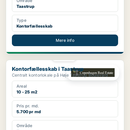
Område
Taastrup
Type
Kontorfællesskab
Mere info
PLATIN
Kontorfællesskab i Taastrup
Kontorfællesskab i Taastrup
Centralt kontorlokale på Høje Taastrup Boulevard
Areal
10 - 25 m2
Pris pr. md.
5.700 pr md
Område