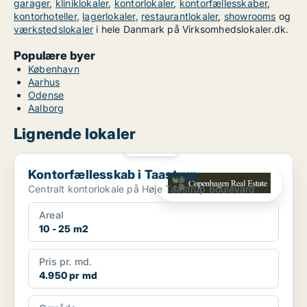
garager
,
kliniklokaler
,
kontorlokaler
,
kontorfællesskaber
,
kontorhoteller
,
lagerlokaler
,
restaurantlokaler
,
showrooms
og
værkstedslokaler
i hele Danmark på Virksomhedslokaler.dk.
Populære byer
København
Aarhus
Odense
Aalborg
Lignende lokaler
PLATIN
Kontorfællesskab i Taastrup
Kontorfællesskab i Taastrup
Centralt kontorlokale på Høje Taastrup Boulevard
Areal
10 - 25 m2
Pris pr. md.
4.950 pr md