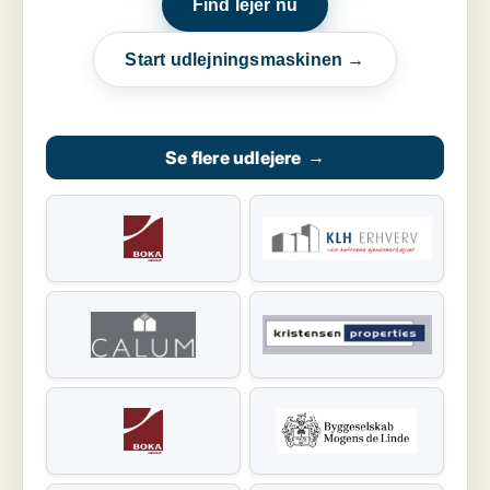
Find lejer nu
Start udlejningsmaskinen →
Se flere udlejere
→