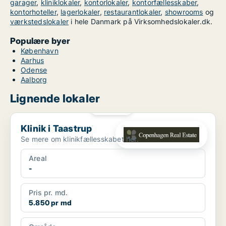
garager
,
kliniklokaler
,
kontorlokaler
,
kontorfællesskaber
,
kontorhoteller
,
lagerlokaler
,
restaurantlokaler
,
showrooms
og
værkstedslokaler
i hele Danmark på Virksomhedslokaler.dk.
Populære byer
København
Aarhus
Odense
Aalborg
Lignende lokaler
PLATIN
Klinik i Taastrup
Klinik i Taastrup
Se mere om klinikfællesskabet her.
Areal
-
Pris pr. md.
5.850 pr md