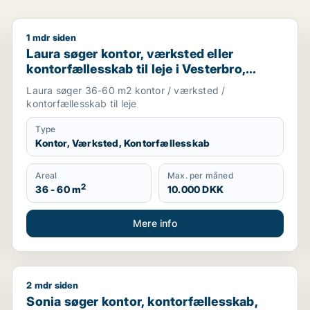
1 mdr siden
rhotel til leje i Roskilde
Laura søger kontor, værksted eller kontorfællesskab t
Laura søger kontor, værksted eller
kontorfællesskab til leje i Vesterbro,
Frederiksberg eller Nørrebro m.fl.
Laura søger 36-60 m2 kontor / værksted /
kontorfællesskab til leje
Type
Kontor, Værksted, Kontorfællesskab
Areal
Max. per måned
2
36 - 60 m
10.000 DKK
Mere info
2 mdr siden
 København K
Sonia søger kontor, kontorfællesskab, klinik, undervis
Sonia søger kontor, kontorfællesskab,