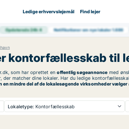
Ledige erhvervslejemål
Find lejer
Opdaterede 24h
4
Notifikationer om nye lokaler
1.686
nhavn
 kontorfællesskab til l
.dk, som har oprettet en
offentlig søgeannonce
med øns
, der matcher dine lokaler. Har du ledige kontorfællessk
n en mindre del af de lokalesøgende virksomheder vælger a
Lokaletype:
Kontorfællesskab