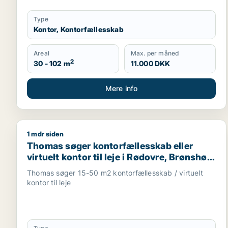
Type
Kontor, Kontorfællesskab
Areal
Max. per måned
2
30 - 102 m
11.000 DKK
Mere info
1 mdr siden
Thomas søger kontorfællesskab eller virtuelt kontor 
Thomas søger kontorfællesskab eller
virtuelt kontor til leje i Rødovre, Brønshøj
eller Herlev m.fl.
Thomas søger 15-50 m2 kontorfællesskab / virtuelt
kontor til leje