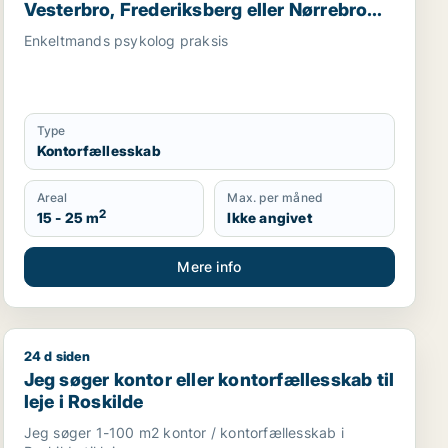
Vesterbro, Frederiksberg eller Nørrebro
m.fl.
Enkeltmands psykolog praksis
Type
Kontorfællesskab
Areal
Max. per måned
2
15 - 25 m
Ikke angivet
Mere info
24 d siden
hvervsgrund til leje i Nørrebro
 garage til leje i Virum
Jeg søger kontor eller kontorfællesskab til leje i Roski
Jeg søger kontor eller kontorfællesskab til
leje i Roskilde
Jeg søger 1-100 m2 kontor / kontorfællesskab i