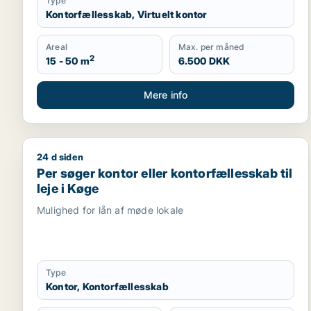
Type
Kontorfællesskab, Virtuelt kontor
Areal
Max. per måned
2
15 - 50 m
6.500 DKK
Mere info
24 d siden
Per søger kontor eller kontorfællesskab til leje i K
Per søger kontor eller kontorfællesskab til
leje i Køge
Mulighed for lån af møde lokale
Type
Kontor, Kontorfællesskab