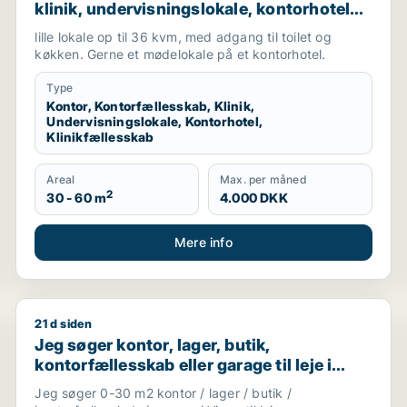
klinik, undervisningslokale, kontorhotel
eller klinikfællesskab til leje i Rødovre,
lille lokale op til 36 kvm, med adgang til toilet og
Herlev eller Skovlunde m.fl.
køkken. Gerne et mødelokale på et kontorhotel.
Type
Kontor, Kontorfællesskab, Klinik,
Undervisningslokale, Kontorhotel,
Klinikfællesskab
Areal
Max. per måned
2
30 - 60 m
4.000 DKK
Mere info
21 d siden
, virtuelt kontor, undervisningslokale, showroom eller er
Jeg søger kontor, lager, butik, kontorfællesskab eller
Jeg søger kontor, lager, butik,
kontorfællesskab eller garage til leje i
Virum
Jeg søger 0-30 m2 kontor / lager / butik /