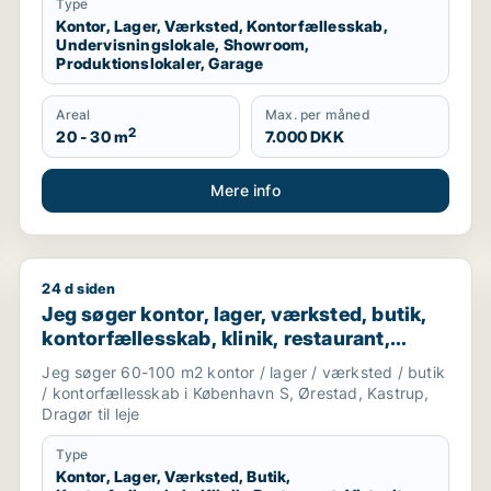
Type
Kontor, Lager, Værksted, Kontorfællesskab,
Undervisningslokale, Showroom,
Produktionslokaler, Garage
Areal
Max. per måned
2
20 - 30 m
7.000 DKK
Mere info
24 d siden
til leje i Rødovre, Brønshøj eller Herlev m.fl.
Jeg søger kontor, lager, værksted, butik, kontorfælle
Jeg søger kontor, lager, værksted, butik,
kontorfællesskab, klinik, restaurant,
virtuelt kontor, undervisningslokale,
Jeg søger 60-100 m2 kontor / lager / værksted / butik
showroom, erhvervsgrund,
/ kontorfællesskab i København S, Ørestad, Kastrup,
produktionslokaler eller garage til leje i
Dragør til leje
Amager
Type
Kontor, Lager, Værksted, Butik,