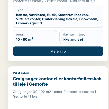
kontorfællesskab / virtuelt kontor i Nørrebro til leje
Type
Kontor, Værksted, Butik, Kontorfællesskab,
Virtuelt kontor, Undervisningslokale, Showroom,
Erhvervsgrund
Areal
Max. per måned
2
10 - 80 m
Ikke angivet
Mere info
24 d siden
Craig søger kontor eller kontorfællesskab til leje i
Craig søger kontor eller kontorfællesskab
til leje i Gentofte
Craig søger 30-102 m2 kontor / kontorfællesskab i
Gentofte til leje