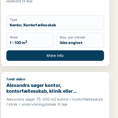
Roskilde til leje
Type
Kontor, Kontorfællesskab
Areal
Max. per måned
2
1 - 100 m
Ikke angivet
Mere info
1 mdr siden
 undervisningslokale, showroom, produktionslokaler eller g
Alexandra søger kontor, kontorfællesskab, klinik eller 
Alexandra søger kontor,
kontorfællesskab, klinik eller
undervisningslokale til leje i København
Alexandra søger 75-300 m2 kontor / kontorfællesskab
/ klinik / undervisningslokale til leje