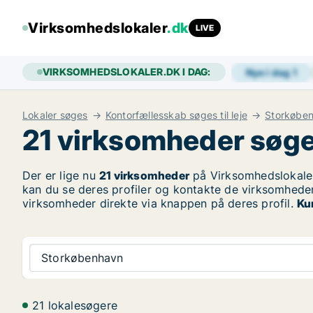
Virksomhedslokaler
.dk
LIVE
VIRKSOMHEDSLOKALER.DK I DAG:
Nye i dag
1
Lokaler søges
Kontorfællesskab søges til leje
Storkøbe
21 virksomheder søger
Der er lige nu
21 virksomheder
på Virksomhedslokaler
kan du se deres profiler og kontakte de virksomheder
virksomheder direkte via knappen på deres profil.
Ku
Storkøbenhavn
21 lokalesøgere