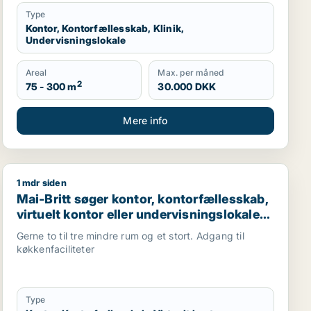
Type
Kontor, Kontorfællesskab, Klinik,
Undervisningslokale
Areal
Max. per måned
2
75 - 300 m
30.000 DKK
Mere info
1 mdr siden
sskab, klinik, restaurant, virtuelt kontor, undervisningslo
Mai-Britt søger kontor, kontorfællesskab, virtuelt konto
Mai-Britt søger kontor, kontorfællesskab,
virtuelt kontor eller undervisningslokale
til leje i København SV, Valby eller
Gerne to til tre mindre rum og et stort. Adgang til
Brøndby m.fl.
køkkenfaciliteter
Type