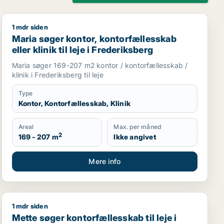
1 mdr siden
il leje i Vesterbro, Frederiksberg eller Nørrebro m.fl.
Maria søger kontor, kontorfællesskab eller klinik til lej
Maria søger kontor, kontorfællesskab
eller klinik til leje i Frederiksberg
Maria søger 169-207 m2 kontor / kontorfællesskab /
klinik i Frederiksberg til leje
Type
Kontor, Kontorfællesskab, Klinik
Areal
Max. per måned
2
169 - 207 m
Ikke angivet
Mere info
1 mdr siden
ningslokale, kontorhotel eller klinikfællesskab til leje i R
Mette søger kontorfællesskab til leje i Vesterbro, Fred
Mette søger kontorfællesskab til leje i