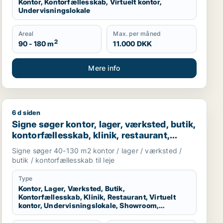
Kontor, Kontorfællesskab, Virtuelt kontor,
Undervisningslokale
Areal
Max. per måned
2
90 - 180 m
11.000 DKK
Mere info
6 d siden
ller undervisningslokale til leje i København K, Vesterbro 
Signe søger kontor, lager, værksted, butik, kontorfælle
Signe søger kontor, lager, værksted, butik,
kontorfællesskab, klinik, restaurant,
virtuelt kontor, undervisningslokale,
Signe søger 40-130 m2 kontor / lager / værksted /
showroom, erhvervsgrund,
butik / kontorfællesskab til leje
produktionslokaler eller garage til leje i
København K, Virum eller Helsingør m.fl.
Type
Kontor, Lager, Værksted, Butik,
Kontorfællesskab, Klinik, Restaurant, Virtuelt
kontor, Undervisningslokale, Showroom,
Erhvervsgrund, Produktionslokaler, Garage