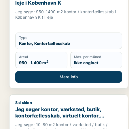
leje i København K
Jeg søger 950-1400 m2 kontor / kontorfællesskab i
København K til leje
Type
Kontor, Kontorfællesskab
Areal
Max. per måned
2
950 - 1.400 m
Ikke angivet
Mere info
8 d siden
Jeg søger kontor, værksted, butik, kontorfællesskab
Jeg søger kontor, værksted, butik,
kontorfællesskab, virtuelt kontor,
undervisningslokale, showroom eller
Jeg søger 10-80 m2 kontor / værksted / butik /
erhvervsgrund til leje i Nørrebro