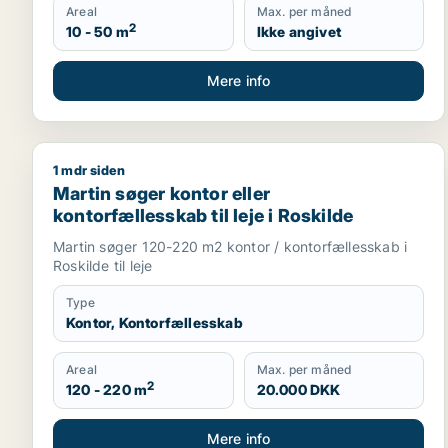
Areal
Max. per måned
2
10 - 50 m
Ikke angivet
Mere info
1 mdr siden
Martin søger kontor eller kontorfællesskab til leje 
Martin søger kontor eller
kontorfællesskab til leje i Roskilde
Martin søger 120-220 m2 kontor / kontorfællesskab i
Roskilde til leje
Type
Kontor, Kontorfællesskab
Areal
Max. per måned
2
120 - 220 m
20.000 DKK
Mere info