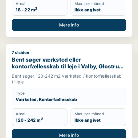
Areal
Max. per måned
2
18 - 22 m
Ikke angivet
Mere info
7 d siden
i Roskilde
Bent søger værksted eller kontorfællesskab til leje i 
Bent søger værksted eller
kontorfællesskab til leje i Valby, Glostrup
eller Brøndby m.fl.
Bent søger 120-242 m2 værksted / kontorfællesskab
til leje
Type
Værksted, Kontorfællesskab
Areal
Max. per måned
2
120 - 242 m
Ikke angivet
Mere info