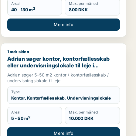
Areal
Max. per måned
2
40 - 130 m
800 DKK
Mere info
1 mdr siden
Valby, Glostrup eller Brøndby m.fl.
Adrian søger kontor, kontorfællesskab eller undervisnin
Adrian søger kontor, kontorfællesskab
eller undervisningslokale til leje i
København
Adrian søger 5-50 m2 kontor / kontorfællesskab /
undervisningslokale til leje
Type
Kontor, Kontorfællesskab, Undervisningslokale
Areal
Max. per måned
2
5 - 50 m
10.000 DKK
Mere info