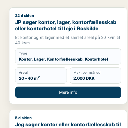
22 d siden
JP søger kontor, lager, kontorfællesskab eller konto
JP søger kontor, lager, kontorfællesskab
eller kontorhotel til leje i Roskilde
Et kontor og et lager med et samlet areal på 20 kvm til
40 kvm.
Type
Kontor, Lager, Kontorfællesskab, Kontorhotel
Areal
Max. per måned
2
20 - 40 m
2.000 DKK
Mere info
5 d siden
Jeg søger kontor eller kontorfællesskab til leje i
Jeg søger kontor eller kontorfællesskab til