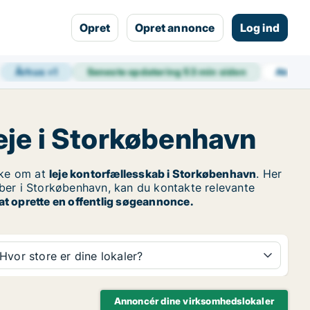
Opret
Opret annonce
Log ind
Århus
+
1
Seneste opdatering
53 min siden
Aktive
eje i Storkøbenhavn
ke om at
leje kontorfællesskab i Storkøbenhavn
. Her
aber i Storkøbenhavn, kan du kontakte relevante
t oprette en offentlig søgeannonce.
Hvor store er dine lokaler?
Annoncér dine virksomhedslokaler