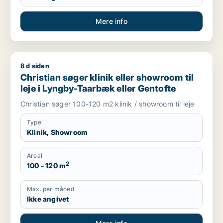
Mere info
8 d siden
Christian søger klinik eller showroom til leje i Lyngby-Taarbæ
Christian søger klinik eller showroom til
leje i Lyngby-Taarbæk eller Gentofte
Christian søger 100-120 m2 klinik / showroom til leje
Type
Klinik, Showroom
Areal
2
100 - 120 m
Max. per måned
Ikke angivet