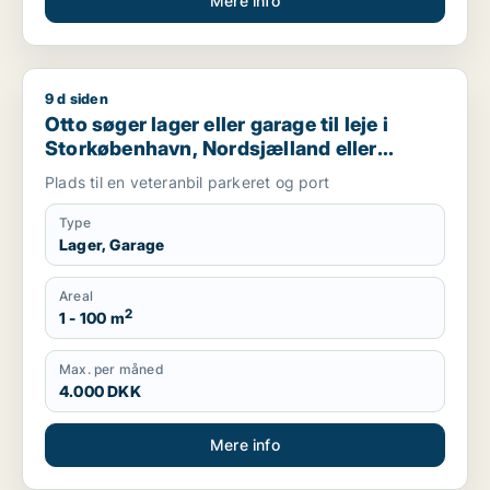
Mere info
9 d siden
Otto søger lager eller garage til leje i Storkøbenhavn, Nords
Otto søger lager eller garage til leje i
Storkøbenhavn, Nordsjælland eller
Region Sjælland
Plads til en veteranbil parkeret og port
Type
Lager, Garage
Areal
2
1 - 100 m
Max. per måned
4.000 DKK
Mere info