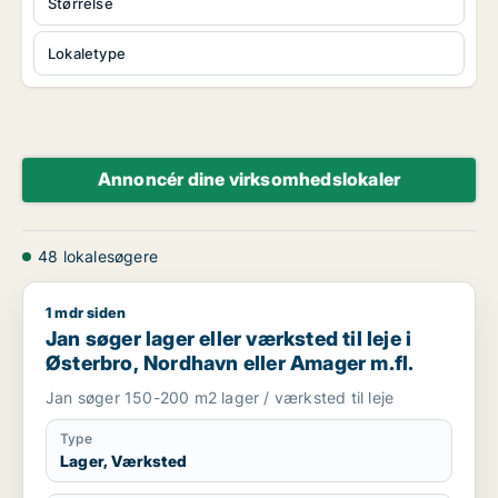
Størrelse
Lokaletype
Annoncér dine virksomhedslokaler
48 lokalesøgere
1 mdr siden
Jan søger lager eller værksted til leje i Østerbro, Nordhavn e
Jan søger lager eller værksted til leje i
Østerbro, Nordhavn eller Amager m.fl.
Jan søger 150-200 m2 lager / værksted til leje
Type
Lager, Værksted