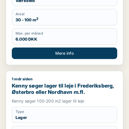
Værksted
Areal
2
30 - 100 m
Max. per måned
6.000 DKK
Mere info
1 mdr siden
Kenny søger lager til leje i Frederiksberg, Østerbro eller Nor
Kenny søger lager til leje i Frederiksberg,
Østerbro eller Nordhavn m.fl.
Kenny søger 100-200 m2 lager til leje
Type
Lager