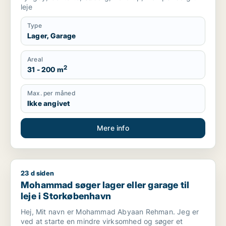
leje
Type
Lager, Garage
Areal
2
31 - 200 m
Max. per måned
Ikke angivet
Mere info
23 d siden
Mohammad søger lager eller garage til leje i Storkøbenhavn
Mohammad søger lager eller garage til
leje i Storkøbenhavn
Hej, Mit navn er Mohammad Abyaan Rehman. Jeg er
ved at starte en mindre virksomhed og søger et