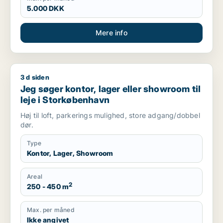
5.000 DKK
Mere info
3 d siden
Jeg søger kontor, lager eller showroom til leje i Storkøbenha
Jeg søger kontor, lager eller showroom til
leje i Storkøbenhavn
Høj til loft, parkerings mulighed, store adgang/dobbel
dør.
Type
Kontor, Lager, Showroom
Areal
2
250 - 450 m
Max. per måned
Ikke angivet