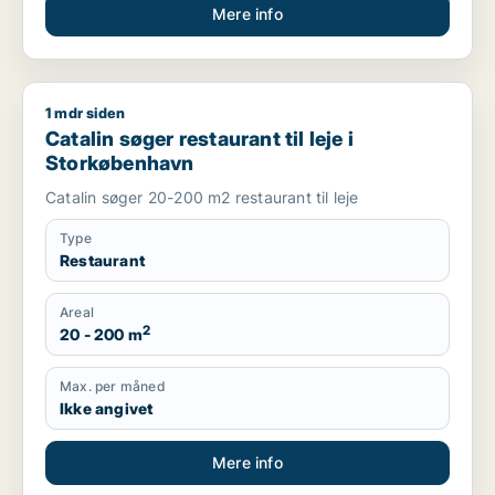
Mere info
1 mdr siden
Catalin søger restaurant til leje i Storkøbenhavn
Catalin søger restaurant til leje i
Storkøbenhavn
Catalin søger 20-200 m2 restaurant til leje
Type
Restaurant
Areal
2
20 - 200 m
Max. per måned
Ikke angivet
Mere info