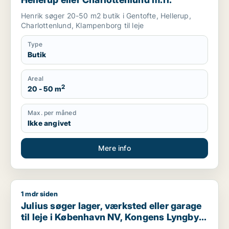
Henrik søger 20-50 m2 butik i Gentofte, Hellerup,
Charlottenlund, Klampenborg til leje
Type
Butik
Areal
2
20 - 50 m
Max. per måned
Ikke angivet
Mere info
1 mdr siden
Julius søger lager, værksted eller garage til leje i Københav
Julius søger lager, værksted eller garage
til leje i København NV, Kongens Lyngby
eller Gentofte m.fl.