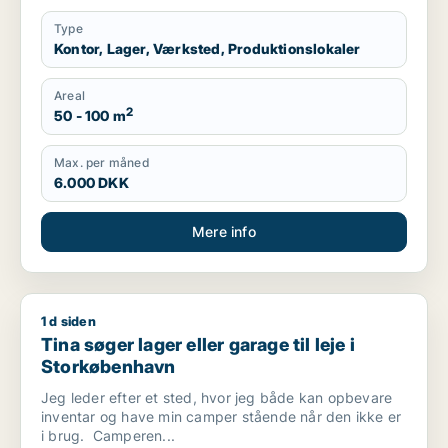
Type
Kontor, Lager, Værksted, Produktionslokaler
Areal
2
50 - 100 m
Max. per måned
6.000 DKK
Mere info
1 d siden
Tina søger lager eller garage til leje i Storkøbenhavn
Tina søger lager eller garage til leje i
Storkøbenhavn
Jeg leder efter et sted, hvor jeg både kan opbevare
inventar og have min camper stående når den ikke er
i brug. Camperen...