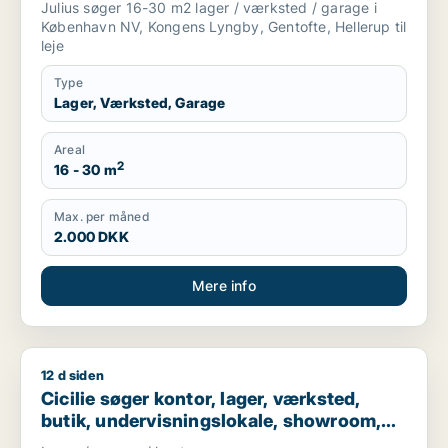
Julius søger 16-30 m2 lager / værksted / garage i
København NV, Kongens Lyngby, Gentofte, Hellerup til
leje
Type
Lager, Værksted, Garage
Areal
2
16 - 30 m
Max. per måned
2.000 DKK
Mere info
12 d siden
Cicilie søger kontor, lager, værksted, butik, undervisningslo
Cicilie søger kontor, lager, værksted,
butik, undervisningslokale, showroom,
erhvervsgrund, produktionslokaler eller