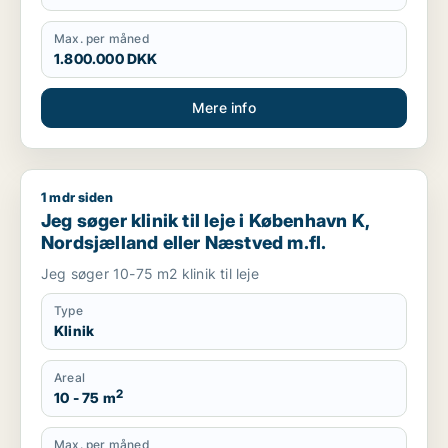
Max. per måned
1.800.000 DKK
Mere info
1 mdr siden
Jeg søger klinik til leje i København K, Nordsjælland eller Næ
Jeg søger klinik til leje i København K,
Nordsjælland eller Næstved m.fl.
Jeg søger 10-75 m2 klinik til leje
Type
Klinik
Areal
2
10 - 75 m
Max. per måned