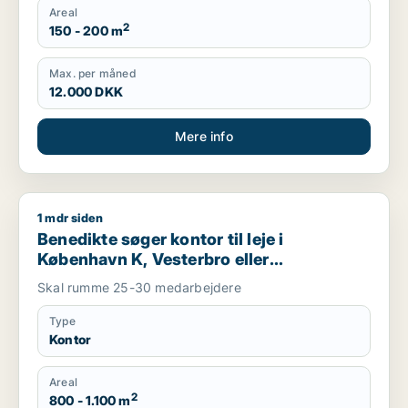
Areal
2
150 - 200 m
Max. per måned
12.000 DKK
Mere info
1 mdr siden
Benedikte søger kontor til leje i København K, Vesterbro eller
Benedikte søger kontor til leje i
København K, Vesterbro eller
Frederiksberg m.fl.
Skal rumme 25-30 medarbejdere
Type
Kontor
Areal
2
800 - 1.100 m