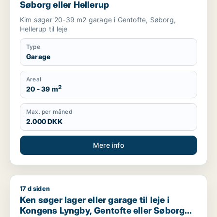
Søborg eller Hellerup
Kim søger 20-39 m2 garage i Gentofte, Søborg,
Hellerup til leje
Type
Garage
Areal
2
20 - 39 m
Max. per måned
2.000 DKK
Mere info
17 d siden
Ken søger lager eller garage til leje i Kongens Lyngby, Gentof
Ken søger lager eller garage til leje i
Kongens Lyngby, Gentofte eller Søborg