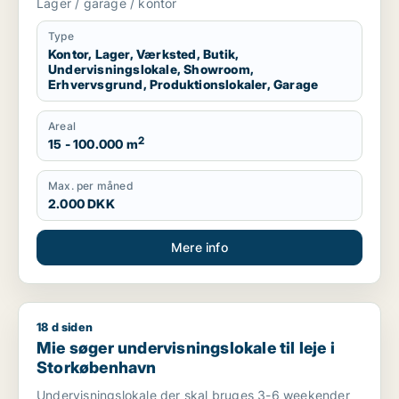
Lager / garage / kontor
garage til leje i Region Sjælland eller
Nordsjælland
Type
Kontor, Lager, Værksted, Butik,
Undervisningslokale, Showroom,
Erhvervsgrund, Produktionslokaler, Garage
Areal
2
15 - 100.000 m
Max. per måned
2.000 DKK
Mere info
18 d siden
Mie søger undervisningslokale til leje i Storkøbenhavn
Mie søger undervisningslokale til leje i
Storkøbenhavn
Undervisningslokale der skal bruges 3-6 weekender