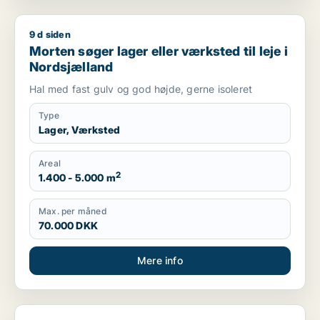
9 d siden
Morten søger lager eller værksted til leje i Nordsjælland
Morten søger lager eller værksted til leje i
Nordsjælland
Hal med fast gulv og god højde, gerne isoleret
Type
Lager, Værksted
Areal
2
1.400 - 5.000 m
Max. per måned
70.000 DKK
Mere info