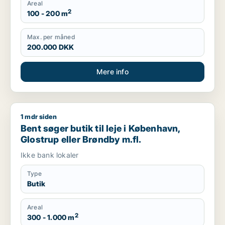
Areal
2
100 - 200 m
Max. per måned
200.000 DKK
Mere info
1 mdr siden
Bent søger butik til leje i København, Glostrup eller Brøndby m
Bent søger butik til leje i København,
Glostrup eller Brøndby m.fl.
Ikke bank lokaler
Type
Butik
Areal
2
300 - 1.000 m