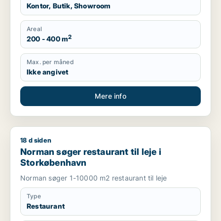
Kontor, Butik, Showroom
Areal
2
200 - 400 m
Max. per måned
Ikke angivet
Mere info
18 d siden
Norman søger restaurant til leje i Storkøbenhavn
Norman søger restaurant til leje i
Storkøbenhavn
Norman søger 1-10000 m2 restaurant til leje
Type
Restaurant