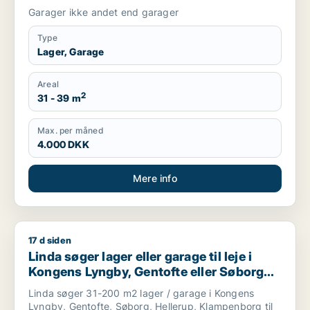
m.fl.
Garager ikke andet end garager
Type
Lager, Garage
Areal
2
31 - 39 m
Max. per måned
4.000 DKK
Mere info
17 d siden
Linda søger lager eller garage til leje i Kongens Lyngby, Gent
Linda søger lager eller garage til leje i
Kongens Lyngby, Gentofte eller Søborg
m.fl.
Linda søger 31-200 m2 lager / garage i Kongens
Lyngby, Gentofte, Søborg, Hellerup, Klampenborg til