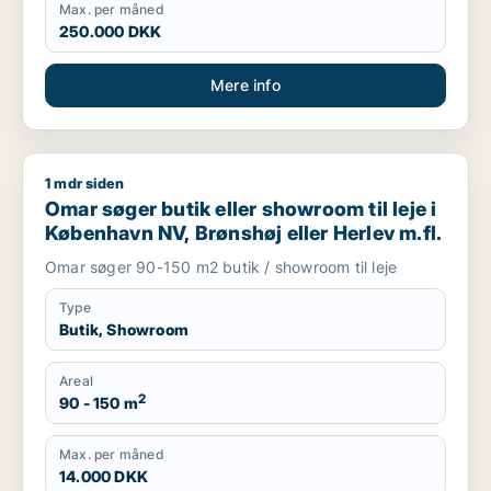
Max. per måned
250.000 DKK
Mere info
1 mdr siden
Omar søger butik eller showroom til leje i København NV, Brøn
Omar søger butik eller showroom til leje i
København NV, Brønshøj eller Herlev m.fl.
Omar søger 90-150 m2 butik / showroom til leje
Type
Butik, Showroom
Areal
2
90 - 150 m
Max. per måned
14.000 DKK