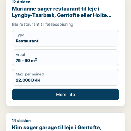
12 d siden
Marianne søger restaurant til leje i Lyngby-Taarbæk, Gentofte
Marianne søger restaurant til leje i
Lyngby-Taarbæk, Gentofte eller Holte
m.fl.
lille restaurant til fællesspisning
Type
Restaurant
Areal
2
75 - 90 m
Max. per måned
22.000 DKK
Mere info
14 d siden
Kim søger garage til leje i Gentofte, Søborg eller Hellerup
Kim søger garage til leje i Gentofte,