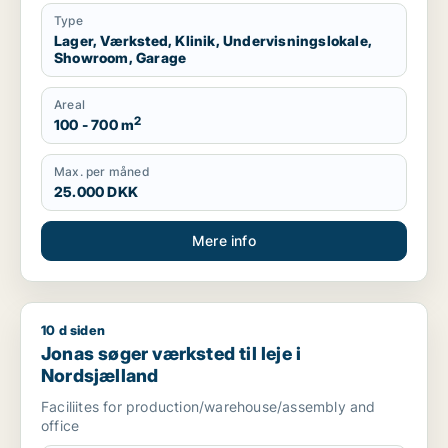
Type
Lager, Værksted, Klinik, Undervisningslokale,
Showroom, Garage
Areal
2
100 - 700 m
Max. per måned
25.000 DKK
Mere info
10 d siden
Jonas søger værksted til leje i Nordsjælland
Jonas søger værksted til leje i
Nordsjælland
Faciliites for production/warehouse/assembly and
office