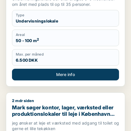
om året med plads til op til 35 personer.
Type
Undervisningslokale
Areal
2
50 - 100 m
Max. per måned
6.500 DKK
Mere info
2 mdr siden
Mark søger kontor, lager, værksted eller produktionslokaler ti
Mark søger kontor, lager, værksted eller
produktionslokaler til leje i København
NV, Brønshøj eller Herlev m.fl.
jeg ønsker at leje et værksted med adgang til toilet og
gerne et lille tekøkken