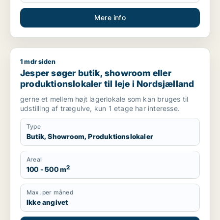
Mere info
1 mdr siden
Jesper søger butik, showroom eller produktionslokaler til lej
Jesper søger butik, showroom eller
produktionslokaler til leje i Nordsjælland
gerne et mellem højt lagerlokale som kan bruges til
udstilling af trægulve, kun 1 etage har interesse.
Type
Butik, Showroom, Produktionslokaler
Areal
2
100 - 500 m
Max. per måned
Ikke angivet