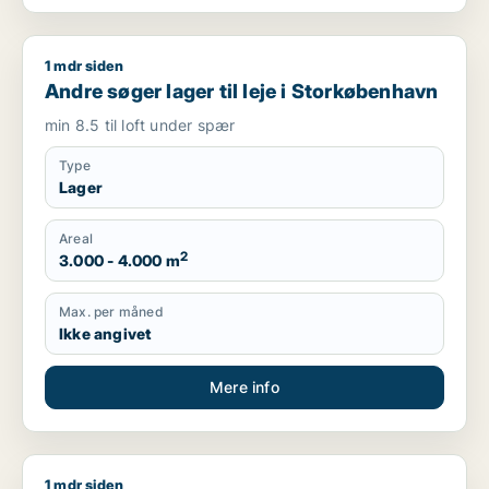
1 mdr siden
Andre søger lager til leje i Storkøbenhavn
Andre søger lager til leje i Storkøbenhavn
min 8.5 til loft under spær
Type
Lager
Areal
2
3.000 - 4.000 m
Max. per måned
Ikke angivet
Mere info
1 mdr siden
Jeg søger butik eller restaurant til leje i Storkøbenhavn