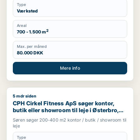
Type
Værksted
Areal
2
700 - 1.500 m
Max. per måned
80.000 DKK
Mere info
5 mdr siden
CPH Cirkel Fitness ApS søger kontor, butik eller showroom ti
CPH Cirkel Fitness ApS søger kontor,
butik eller showroom til leje i Østerbro,
Nordhavn eller Kongens Lyngby m.fl.
Søren søger 200-400 m2 kontor / butik / showroom til
leje
Type