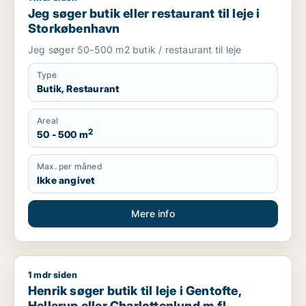
Jeg søger butik eller restaurant til leje i
Storkøbenhavn
Jeg søger 50-500 m2 butik / restaurant til leje
Type
Butik, Restaurant
Areal
2
50 - 500 m
Max. per måned
Ikke angivet
Mere info
1 mdr siden
Henrik søger butik til leje i Gentofte, Hellerup eller Charlotten
Henrik søger butik til leje i Gentofte,
Hellerup eller Charlottenlund m.fl.