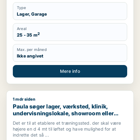
Type
Lager, Garage
Areal
2
25 - 35 m
Max. per måned
Ikke angivet
Mere info
1 mdr siden
Paula søger lager, værksted, klinik, undervisningslokale, show
Paula søger lager, værksted, klinik,
undervisningslokale, showroom eller
garage til leje i Gentofte
Det er til at etablere et træningssted. der skal være
højere en d 4 mt til løftet og have mulighed for at
indrette det så ...