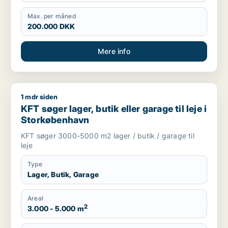
Max. per måned
200.000 DKK
Mere info
1 mdr siden
KFT søger lager, butik eller garage til leje i Storkøbenhavn
KFT søger lager, butik eller garage til leje i
Storkøbenhavn
KFT søger 3000-5000 m2 lager / butik / garage til
leje
Type
Lager, Butik, Garage
Areal
2
3.000 - 5.000 m