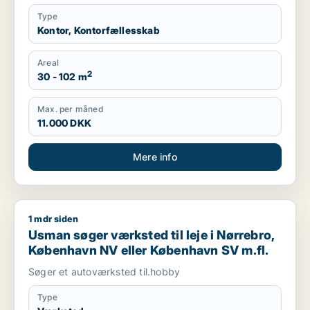
Type
Kontor, Kontorfællesskab
Areal
2
30 - 102 m
Max. per måned
11.000 DKK
Mere info
1 mdr siden
Usman søger værksted til leje i Nørrebro, København NV ell
Usman søger værksted til leje i Nørrebro,
København NV eller København SV m.fl.
Søger et autoværksted til.hobby
Type