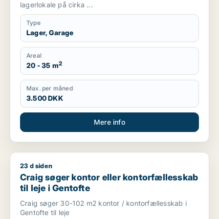
lagerlokale på cirka ...
Type
Lager, Garage
Areal
2
20 - 35 m
Max. per måned
3.500 DKK
Mere info
23 d siden
Craig søger kontor eller kontorfællesskab til leje i Gentofte
Craig søger kontor eller kontorfællesskab
til leje i Gentofte
Craig søger 30-102 m2 kontor / kontorfællesskab i
Gentofte til leje