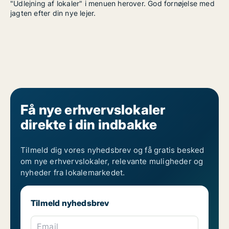
"Udlejning af lokaler" i menuen herover. God fornøjelse med
jagten efter din nye lejer.
Få nye erhvervslokaler
direkte i din indbakke
Tilmeld dig vores nyhedsbrev og få gratis besked
om nye erhvervslokaler, relevante muligheder og
nyheder fra lokalemarkedet.
Tilmeld nyhedsbrev
Email