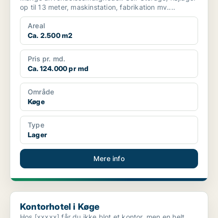
op til 13 meter, maskinstation, fabrikation mv....
Areal
Ca. 2.500 m2
Pris pr. md.
Ca. 124.000 pr md
Område
Køge
Type
Lager
Mere info
Kontorhotel i Køge
Kontorhotel i Køge
Hos [xxxxx] får du ikke blot et kontor, men en helt