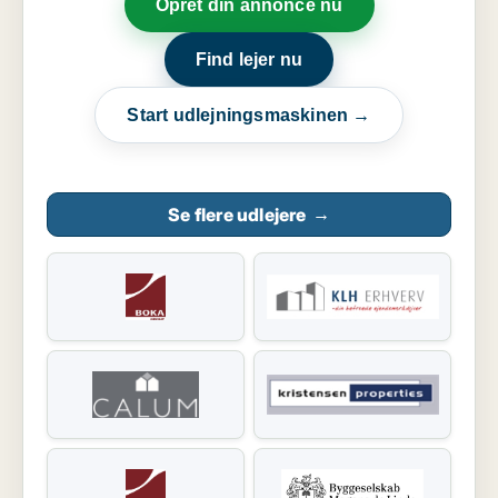
Opret din annonce nu
Find lejer nu
Start udlejningsmaskinen →
Se flere udlejere
→