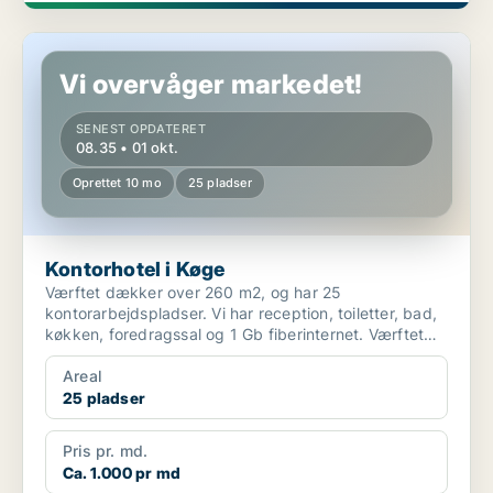
Kontorhotel i Køge
Vi overvåger markedet!
SENEST OPDATERET
08.35 • 01 okt.
Oprettet 10 mo
25 pladser
Kontorhotel i Køge
Værftet dækker over 260 m2, og har 25
kontorarbejdspladser. Vi har reception, toiletter, bad,
køkken, foredragssal og 1 Gb fiberinternet. Værftet
har s...
Areal
25 pladser
Pris pr. md.
Ca. 1.000 pr md