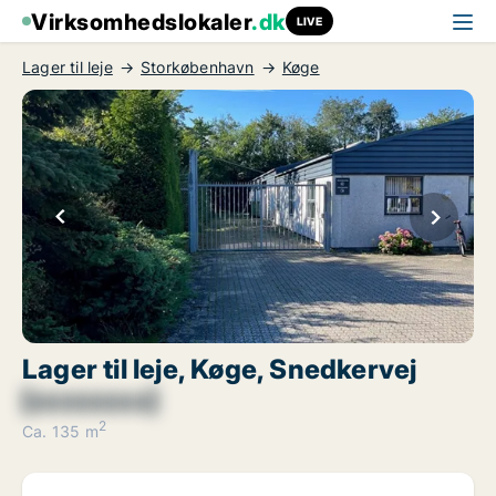
Virksomhedslokaler
.dk
LIVE
Lager til leje
Storkøbenhavn
Køge
Lager til leje, Køge, Snedkervej
[xxxxxxxx]
2
Ca. 135 m