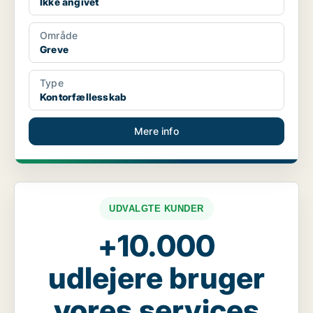
Ikke angivet
Område
Greve
Type
Kontorfællesskab
Mere info
UDVALGTE KUNDER
+10.000
udlejere bruger
vores services