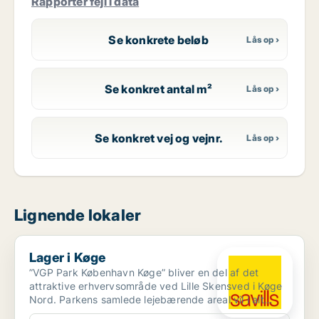
Rapportér fejl i data
Se konkrete beløb
Se konkret antal m²
Se konkret vej og vejnr.
Lignende lokaler
Lager i Køge
Lager i Køge
”VGP Park København Køge” bliver en del af det
attraktive erhvervsområde ved Lille Skensved i Køge
Nord. Parkens samlede lejebærende areal vil i alt
udgøre c...