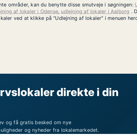
temte områder, kan du benytte disse smutveje i søgningen:
jning af lokaler i Odense
,
udlejning af lokaler i Aalborg
. D
okaler ved at klikke på "Udlejning af lokaler" i menuen he
rvslokaler direkte i din
ev og få gratis besked om nye
muligheder og nyheder fra lokalemarkedet.