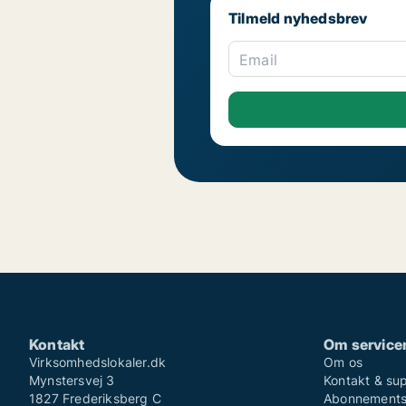
Tilmeld nyhedsbrev
Email
Kontakt
Om service
Virksomhedslokaler.dk
Om os
Mynstersvej 3
Kontakt & su
1827 Frederiksberg C
Abonnementsv