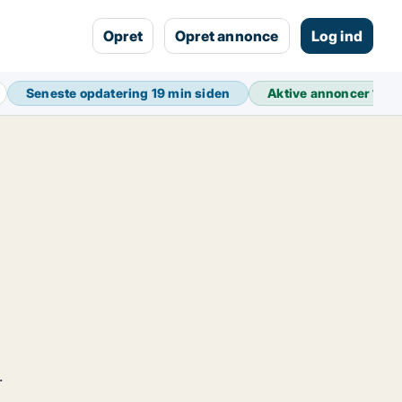
Opret
Opret annonce
Log ind
Seneste opdatering
19 min siden
Aktive annoncer
11.4
.