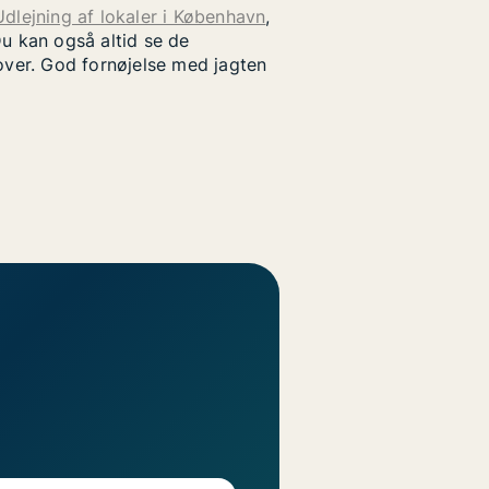
Udlejning af lokaler i København
,
u kan også altid se de
rover. God fornøjelse med jagten