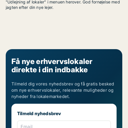
"Udlejning af lokaler" i menuen herover. God fornøjelse med
jagten efter din nye lejer.
Få nye erhvervslokaler
direkte i din indbakke
Tilmeld dig vores nyhedsbrev og få gratis besked
om nye erhvervslokaler, relevante muligheder og
nyheder fra lokalemarkedet.
Tilmeld nyhedsbrev
Email